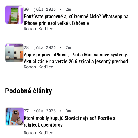
30. júla 2026
•
2m
Používate pracovné aj súkromné číslo? WhatsApp na
iPhone priniesol veľké uľahčenie
Roman Kadlec
28. júla 2026
•
2m
Apple pripravil iPhone, iPad a Mac na nové systémy.
Aktualizácie na verzie 26.6 zrýchlia jesenný prechod
Roman Kadlec
Podobné články
27. júla 2026
•
3m
Ktoré mobily kupujú Slováci najviac? Pozrite si
rebríček operátorov
Roman Kadlec