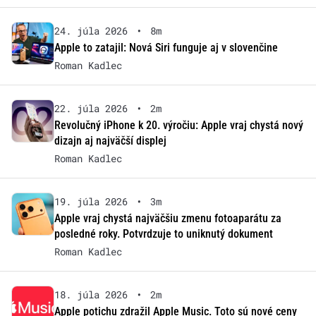
24. júla 2026
•
8m
Apple to zatajil: Nová Siri funguje aj v slovenčine
Roman Kadlec
22. júla 2026
•
2m
Revolučný iPhone k 20. výročiu: Apple vraj chystá nový
dizajn aj najväčší displej
Roman Kadlec
19. júla 2026
•
3m
Apple vraj chystá najväčšiu zmenu fotoaparátu za
posledné roky. Potvrdzuje to uniknutý dokument
Roman Kadlec
18. júla 2026
•
2m
Apple potichu zdražil Apple Music. Toto sú nové ceny