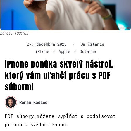
Zdroj: TOUCHIT
27. decembra 2023
•
3m čítanie
iPhone
•
Apple
•
Ostatné
iPhone ponúka skvelý nástroj,
ktorý vám uľahčí prácu s PDF
súbormi
Roman Kadlec
PDF súbory môžete vypĺňať a podpisovať
priamo z vášho iPhonu.