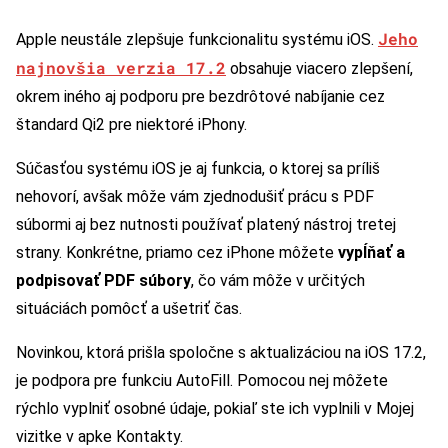
Jeho
Apple neustále zlepšuje funkcionalitu systému iOS.
najnovšia verzia 17.2
obsahuje viacero zlepšení,
okrem iného aj podporu pre bezdrôtové nabíjanie cez
štandard Qi2 pre niektoré iPhony.
Súčasťou systému iOS je aj funkcia, o ktorej sa príliš
nehovorí, avšak môže vám zjednodušiť prácu s PDF
súbormi aj bez nutnosti používať platený nástroj tretej
strany. Konkrétne, priamo cez iPhone môžete
vypĺňať a
podpisovať PDF súbory
, čo vám môže v určitých
situáciách pomôcť a ušetriť čas.
Novinkou, ktorá prišla spoločne s aktualizáciou na iOS 17.2,
je podpora pre funkciu AutoFill. Pomocou nej môžete
rýchlo vyplniť osobné údaje, pokiaľ ste ich vyplnili v Mojej
vizitke v apke Kontakty.