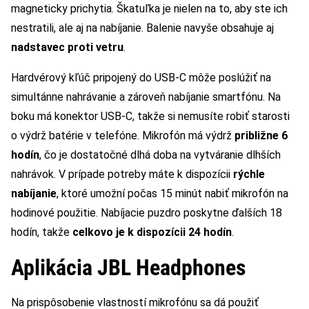
magneticky prichytia. Škatuľka je nielen na to, aby ste ich
nestratili, ale aj na nabíjanie. Balenie navyše obsahuje aj
nadstavec proti vetru
.
Hardvérový kľúč pripojený do USB-C môže poslúžiť na
simultánne nahrávanie a zároveň nabíjanie smartfónu. Na
boku má konektor USB-C, takže si nemusíte robiť starosti
o výdrž batérie v telefóne. Mikrofón má výdrž
približne 6
hodín
, čo je dostatočné dlhá doba na vytváranie dlhších
nahrávok. V prípade potreby máte k dispozícii
rýchle
nabíjanie
, ktoré umožní počas 15 minút nabiť mikrofón na
hodinové použitie. Nabíjacie puzdro poskytne ďalších 18
hodín, takže
celkovo je k dispozícii 24 hodín
.
Aplikácia JBL Headphones
Na prispôsobenie vlastností mikrofónu sa dá použiť