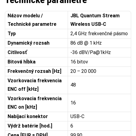
Názov modelu /
JBL Quantum Stream
Technické parametre
Wireless USB-C
Typ
2,4 GHz frekvenčné pásmo
Dynamický rozsah
86 dB @ 1 kHz
Citlivosť
-36 dBV/Pa@1kHz
Bitová hĺbka
16 bitov
Frekvenčný rozsah [Hz]
20 – 20 000
Vzorkovacia frekvencia
48
ENC off [kHz]
Vzorkovacia frekvencia
16
ENC on [kHz]
Nabíjací konektor
USB-C
Výdrž batérie [hod.]
6
Cena [EUR s DPH]
99,90