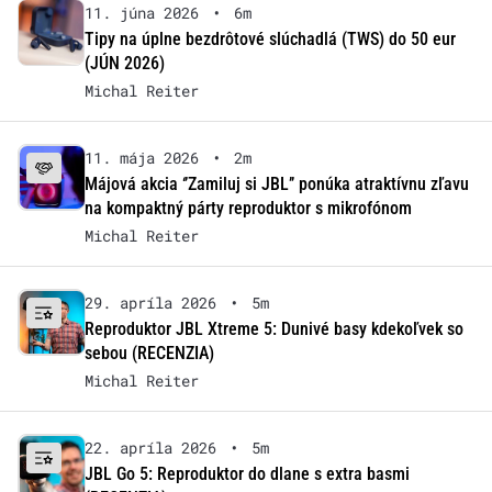
11. júna 2026
•
6m
Tipy na úplne bezdrôtové slúchadlá (TWS) do 50 eur
(JÚN 2026)
Michal Reiter
11. mája 2026
•
2m
Májová akcia ‘’Zamiluj si JBL’’ ponúka atraktívnu zľavu
na kompaktný párty reproduktor s mikrofónom
Michal Reiter
29. apríla 2026
•
5m
Reproduktor JBL Xtreme 5: Dunivé basy kdekoľvek so
sebou (RECENZIA)
Michal Reiter
22. apríla 2026
•
5m
JBL Go 5: Reproduktor do dlane s extra basmi