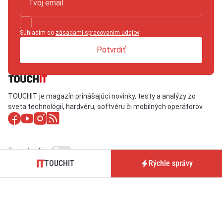
Súhlasím so
zásadami spracovaním údajov
.
Potvrdiť
TOUCHIT je magazín prinášajúci novinky, testy a analýzy zo
sveta technológií, hardvéru, softvéru či mobilných operátorov.
Tmavý režim
TOUCHIT
Rýchle správy
O nás / Kontakt
Predplatné časopisu
TOUCHIT
Pre inzerentov
Podmienky používania webu
BrandIT