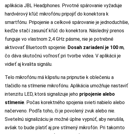
aplikácia JBL Headphones. Prvotné spárovanie vyžaduje
hardvérový kľúč mikrofónu pripojiť do konektora k
smartfónu. Pripojenie a celkové spárovanie je jednoduchšie,
keďže stačí zasunúť kľúč do konektora. Následný prenos
funguje vo vlastnom 2,4 GHz pásme, nie je potrebné
aktivovať Bluetooth spojenie.
Dosah zariadení je 100 m
,
čo dáva skutočnú voľnosť pri tvorbe videa. V aplikácii je
vidieť aj kvalita signálu.
Telo mikrofónu má klipsňu na pripnutie k oblečeniu a
tlačidlo na stlmenie mikrofónu. Aplikácia umožňuje nastaviť
intenzitu LED, ktorá signalizuje jeho
pripojenie alebo
stlmenie
. Počas korektného spojenia svieti nabielo alebo
načerveno. Podľa toho, či je povolený zvuk alebo nie.
Svetelnú signalizáciu je možné úplne vypnúť, aby nerušila,
avšak to bude platiť aj pre stlmený mikrofón. Pri takomto