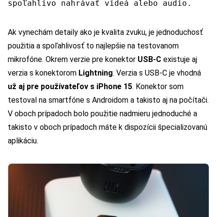
spoľahlivo nahrávať videá alebo audio.
Ak vynechám detaily ako je kvalita zvuku, je jednoduchosť
použitia a spoľahlivosť to najlepšie na testovanom
mikrofóne. Okrem verzie pre konektor
USB-C
existuje aj
verzia s konektorom
Lightning
. Verzia s USB-C je vhodná
už aj pre používateľov s iPhone 15
. Konektor som
testoval na smartfóne s Androidom a takisto aj na počítači.
V oboch prípadoch bolo použitie nadmieru jednoduché a
takisto v oboch prípadoch máte k dispozícii špecializovanú
aplikáciu.