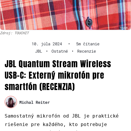
Zdroj: TOUCHIT
10. júla 2024
•
5m čítanie
JBL
•
Ostatné
•
Recenzie
JBL Quantum Stream Wireless
USB-C: Externý mikrofón pre
smartfón (RECENZIA)
Michal Reiter
Samostatný mikrofón od JB
L
je praktické
riešenie pre každého, kto potrebuje