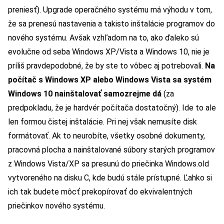
preniesť). Upgrade operačného systému má výhodu v tom,
že sa prenesú nastavenia a takisto inštalácie programov do
nového systému. Avšak vzhľadom na to, ako ďaleko sú
evolučne od seba Windows XP/Vista a Windows 10, nie je
príliš pravdepodobné, že by ste to vôbec aj potrebovali.
Na
počítač s Windows XP alebo Windows Vista sa systém
Windows 10 nainštalovať samozrejme dá
(za
predpokladu, že je hardvér počítača dostatočný). Ide to ale
len formou čistej inštalácie. Pri nej však nemusíte disk
formátovať. Ak to neurobíte, všetky osobné dokumenty,
pracovná plocha a nainštalované súbory starých programov
z Windows Vista/XP sa presunú do priečinka Windows.old
vytvoreného na disku C, kde budú stále prístupné. Ľahko si
ich tak budete môcť prekopírovať do ekvivalentných
priečinkov nového systému.