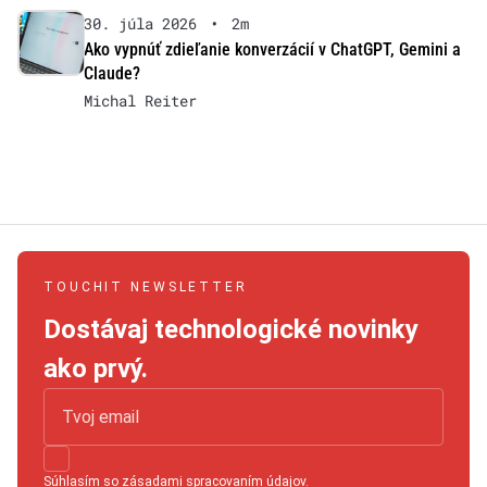
30. júla 2026
•
2m
Ako vypnúť zdieľanie konverzácií v ChatGPT, Gemini a
Claude?
Michal Reiter
TOUCHIT NEWSLETTER
Dostávaj technologické novinky
ako prvý.
Súhlasím so
zásadami spracovaním údajov
.