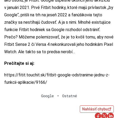
ako osohu, je Fitbit. Google úspešne ukončil jeho akvizíciu
v januári 2021. Prvé Fitbit hodinky, ktoré majú prívlastok „by
Google“, prišli na trh na jeseň 2022 a fanúšikovia tejto
značky sa nestíhajú čudovať. A ja s nimi. Mnohé existujúce
funkcie Fitbit hodiniek sa Google rozhodol odstrániť.
Prečo? Môžeme polemizovať, že je to kvôli tomu, aby nové
Fitbit Sense 2 či Versa 4 nekonkurovali jeho hodinkám Pixel
Watch. Ale takto sa to predsa nerobí…
Prečítajte si aj:
https://fitit.touchit.sk/fitbit-google-odstranime-jednu-z-
funkcii-aplikacie/9166/
Google
•
Ostatné
Nahlásiť chybu