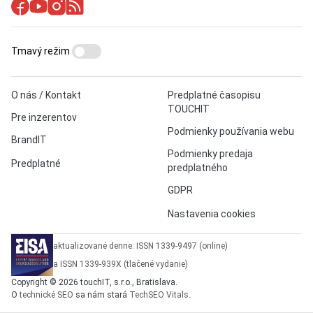
Tmavý režim
O nás / Kontakt
Predplatné časopisu
TOUCHIT
Pre inzerentov
Podmienky používania webu
BrandIT
Podmienky predaja
Predplatné
predplatného
GDPR
Nastavenia cookies
aktualizované denne: ISSN 1339-9497 (online)
a ISSN 1339-939X (tlačené vydanie)
Copyright © 2026 touchIT, s.r.o., Bratislava.
O
technické SEO
sa nám stará
TechSEO Vitals
.