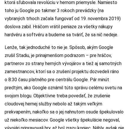
ktorá sľubovala revolúciu v hernom priemysle. Namiesto
toho ju Google po takmer 3 rokoch prevádzky (na
vybraných trhoch začala fungovať od 19. novembra 2019)
doslova zabil. Hráčom vrátil peniaze za všetky nákupy
hardvéru a softvéru a budeme sa tváriť, že sa nič nedeje.
Lenže, tak jednoduché to nie je. Spôsob, akým Google
zrušil Stadiu, je prinajmenšom podrazom – pre hráčov,
partnerov zo strany herných vývojárov a tiež aj samotných
zamestnancov, ktorí sa o zrušení projektu dozvedeli ráno
o 8:30 času platného pre centrálu Google. Pár minút
predtým, ako Google oznámil túto správu celému svetu na
svojom blogu. Objektívne treba povedať, že zrušenie
cloudovej hernej služby nebolo až takým veľkým
prekvapením, nakoľko sa o jej nahnutom osude špekulovalo
už niekoľko mesiacov. Google všetky špekulácie negoval,
vývojári pripravovali hry, až bol zrazu koniec. Náhly, avšak nie