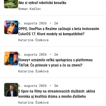
Ako si vybrať robotickú kosačku
Roman Kadlec
6. augusta 2026
•
2m
OPPO, OnePlus a Realme začínajú s beta testovaním
ColorOS 17: Ktoré modely sú kompatibilné?
Katarína Šimková
6. augusta 2026
•
2m
Disney+ oznámilo veľkú spoluprácu s platformou
TikTok: Čo prinesie v praxi a čo sa zmení?
Katarína Šimková
6. augusta 2026
•
3m
5 tipov na filmy na streamovacích službách: akčná
novinka aj kvalitná dráma a mnoho ďalšieho
Katarína Šimková