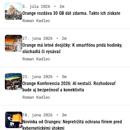
3. júla 2026
•
2m
Orange rozdáva 30 GB dát zdarma. Takto ich získate
Roman Kadlec
27. júna 2026
•
2m
Orange má letné dvojičky: K smartfónu pridá hodinky,
slúchadlá či vysávač
Roman Kadlec
23. júna 2026
•
5m
Orange Konferencia 2026: AI nestačí. Rozhodovať
bude aj bezpečnosť a konektivita
Roman Kadlec
18. júna 2026
•
3m
Novinka od Orangeu: Nepretržitá ochrana firiem pred
kybernetickými útokmi