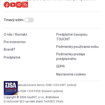
Tmavý režim
O nás / Kontakt
Predplatné časopisu
TOUCHIT
Pre inzerentov
Podmienky používania webu
BrandIT
Podmienky predaja
Predplatné
predplatného
GDPR
Nastavenia cookies
aktualizované denne: ISSN 1339-9497 (online)
a ISSN 1339-939X (tlačené vydanie)
Copyright © 2026 touchIT, s.r.o., Bratislava.
O
technické SEO
sa nám stará
TechSEO Vitals
.