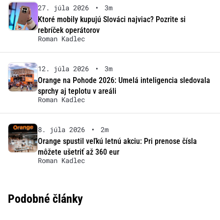
27. júla 2026
•
3m
Ktoré mobily kupujú Slováci najviac? Pozrite si
rebríček operátorov
Roman Kadlec
12. júla 2026
•
3m
Orange na Pohode 2026: Umelá inteligencia sledovala
sprchy aj teplotu v areáli
Roman Kadlec
8. júla 2026
•
2m
Orange spustil veľkú letnú akciu: Pri prenose čísla
môžete ušetriť až 360 eur
Roman Kadlec
Podobné články