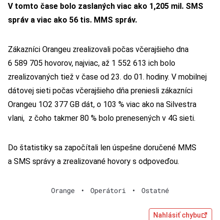
V tomto čase bolo zaslaných viac ako 1,205 mil. SMS
správ a viac ako 56 tis. MMS správ.
Zákazníci Orangeu zrealizovali počas včerajšieho dna
6 589 705 hovorov, najviac, až 1 552 613 ich bolo
zrealizovaných tiež v čase od 23. do 01. hodiny. V mobilnej
dátovej sieti počas včerajšieho dňa preniesli zákazníci
Orangeu 1O2 377 GB dát, o 103 % viac ako na Silvestra
vlani, z čoho takmer 80 % bolo prenesených v 4G sieti.
Do štatistiky sa započítali len úspešne doručené MMS
a SMS správy a zrealizované hovory s odpoveďou.
Orange
•
Operátori
•
Ostatné
Nahlásiť chybu