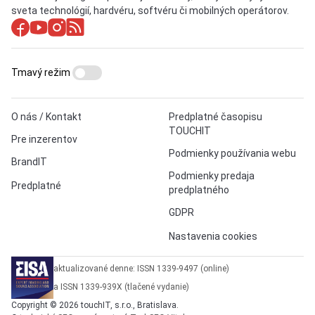
sveta technológií, hardvéru, softvéru či mobilných operátorov.
Tmavý režim
O nás / Kontakt
Predplatné časopisu
TOUCHIT
Pre inzerentov
Podmienky používania webu
BrandIT
Podmienky predaja
Predplatné
predplatného
GDPR
Nastavenia cookies
aktualizované denne: ISSN 1339-9497 (online)
a ISSN 1339-939X (tlačené vydanie)
Copyright © 2026 touchIT, s.r.o., Bratislava.