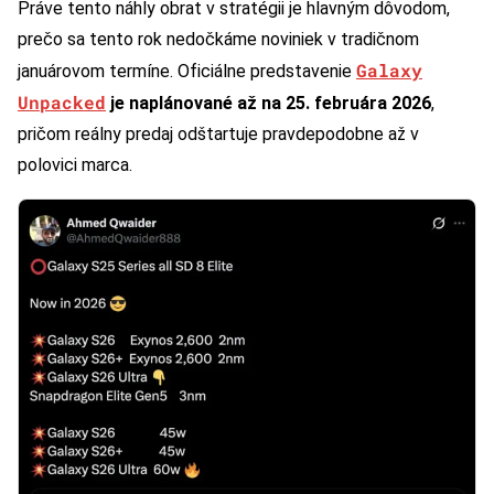
Práve tento náhly obrat v stratégii je hlavným dôvodom,
prečo sa tento rok nedočkáme noviniek v tradičnom
Galaxy
januárovom termíne. Oficiálne predstavenie
Unpacked
je naplánované až na 25. februára 2026
,
pričom reálny predaj odštartuje pravdepodobne až v
polovici marca.