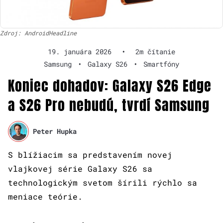
Zdroj: AndroidHeadline
19. januára 2026
•
2m čítanie
Samsung
•
Galaxy S26
•
Smartfóny
Koniec dohadov: Galaxy S26 Edge
a S26 Pro nebudú, tvrdí Samsung
Peter Hupka
S blížiacim sa predstavením novej
vlajkovej série Galaxy S26 sa
technologickým svetom šírili rýchlo sa
meniace teórie.