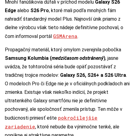
Mnohí fanúšikovia dúfali v príchod modelu
Galaxy S26
Edge
alebo
S26 Pro
, ktoré mali podľa mnohých fám
nahradiť štandardný model Plus. Najnovší únik priamo z
dielne výrobcu však tieto nádeje definitívne pochoval, o
GSMArena
čom informoval portál
.
Propagačný materiál, ktorý omylom zverejnila pobočka
Samsung Kolumbia (
medzičasom odstránený
)
, jasne
uvádza, že tohtoročná séria bude opäť pozostávať z
tradičnej trojice modelov:
Galaxy S26, S26+ a S26 Ultra
.
O modeloch Pro či Edge nie je v oficiálnych podkladoch ani
zmienka. Existuje však niekoľko indícií, že projekt
ultratenkého Galaxy smartfónu nie je definitívne
pochovaný, ale spoločnosť zmenila prístup. Ten môže v
pokročilejšie
budúcnosti priniesť ešte
zariadenie
, ktoré nebude iba výnimočne tenké, ale
ponúkne aj atraktívne parametre.