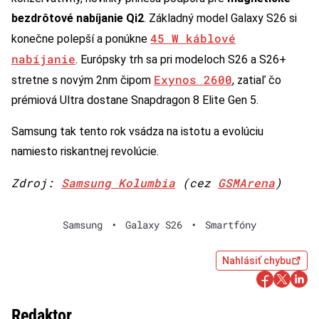
bezdrôtové nabíjanie Qi2
. Základný model Galaxy S26 si
45 W káblové
konečne polepší a ponúkne
nabíjanie
. Európsky trh sa pri modeloch S26 a S26+
Exynos 2600
stretne s novým 2nm čipom
, zatiaľ čo
prémiová Ultra dostane Snapdragon 8 Elite Gen 5.
Samsung tak tento rok vsádza na istotu a evolúciu
namiesto riskantnej revolúcie.
Zdroj:
Samsung Kolumbia
(cez
GSMArena
)
Samsung
•
Galaxy S26
•
Smartfóny
Nahlásiť chybu
Redaktor