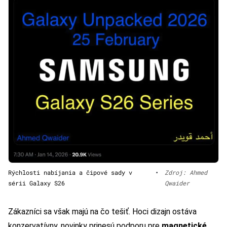
Rýchlosti nabíjania a čipové sady v
•
Zdroj: Ahmed
sérii Galaxy S26
Qwaider
Zákazníci sa však majú na čo tešiť. Hoci dizajn ostáva
konzervatívny, novinky prinesú podporu pre
magnetické