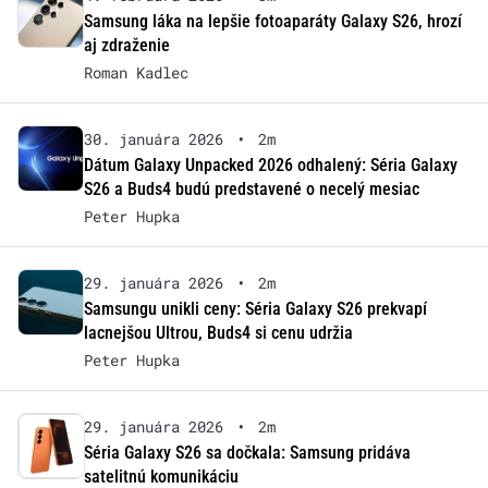
Samsung láka na lepšie fotoaparáty Galaxy S26, hrozí
aj zdraženie
Roman Kadlec
30. januára 2026
•
2m
Dátum Galaxy Unpacked 2026 odhalený: Séria Galaxy
S26 a Buds4 budú predstavené o necelý mesiac
Peter Hupka
29. januára 2026
•
2m
Samsungu unikli ceny: Séria Galaxy S26 prekvapí
lacnejšou Ultrou, Buds4 si cenu udržia
Peter Hupka
29. januára 2026
•
2m
Séria Galaxy S26 sa dočkala: Samsung pridáva
satelitnú komunikáciu