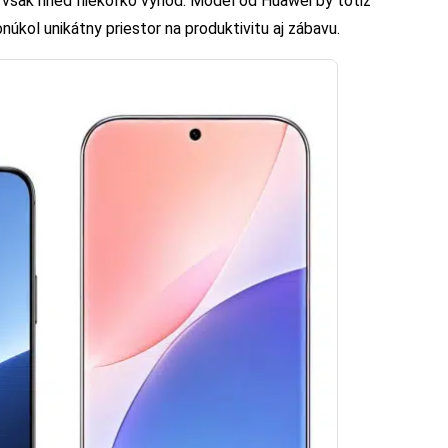
 však hneď niekoľko výhod. Model od Huawei by totiž
onúkol unikátny priestor na produktivitu aj zábavu.