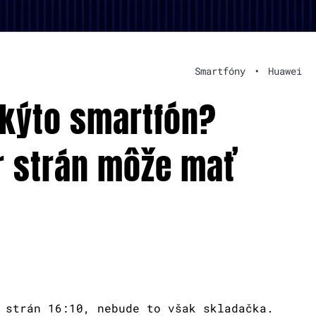
Smartfóny
•
Huawei
takýto smartfón?
r strán môže mať
 strán 16:10, nebude to však skladačka.