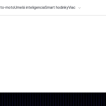
uto-moto
Umelá inteligencia
Smart hodinky
Viac
HLO BY VÁS ZAUJÍMAŤ
lačové správy
27. júla 2026
•
3m
ADÁVANIA
Ktoré mobily kupujú
operátorov
Zadajte frázu pre vyhľadanie
Roman Kadlec