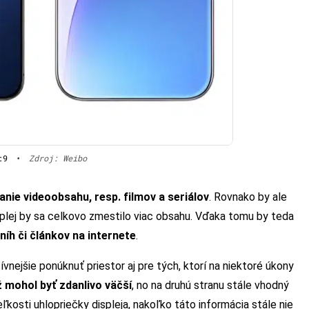
:9
•
Zdroj: Weibo
anie videoobsahu, resp. filmov a seriálov
. Rovnako by ale
splej by sa celkovo zmestilo viac obsahu. Vďaka tomu by teda
níh či článkov na internete
.
ejšie ponúknuť priestor aj pre tých, ktorí na niektoré úkony
ž mohol byť zdanlivo väčší
, no na druhú stranu stále vhodný
ľkosti uhlopriečky displeja, nakoľko táto informácia stále nie