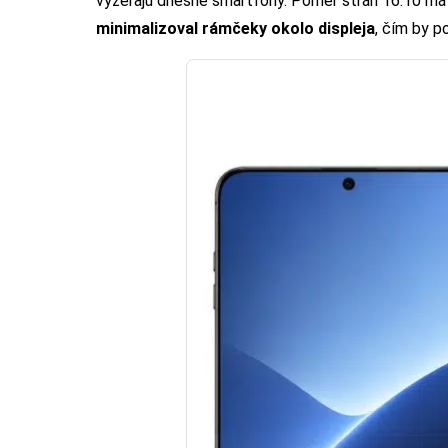
vyzerajú dnešné smartfóny. Pomer strán 16:10 má
minimalizoval rámčeky okolo displeja
, čím by p