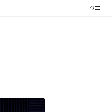
Nájsť
 Slováci najviac? Pozrite si rebríček