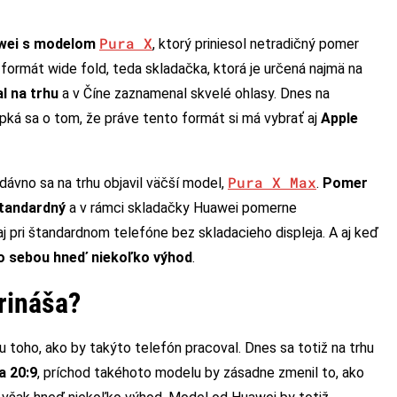
Pura X
awei s modelom
, ktorý priniesol netradičný pomer
formát wide fold, teda skladačka, ktorá je určená najmä na
l na trhu
a v Číne zaznamenal skvelé ohlasy. Dnes na
pká sa o tom, že práve tento formát si má vybrať aj
Apple
Pura X Max
ávno sa na trhu objavil väčší model,
.
Pomer
štandardný
a v rámci skladačky Huawei pomerne
j pri štandardnom telefóne bez skladacieho displeja. A aj keď
so sebou hneď niekoľko výhod
.
rináša?
 toho, ako by takýto telefón pracoval. Dnes sa totiž na trhu
a 20:9
, príchod takéhoto modelu by zásadne zmenil to, ako