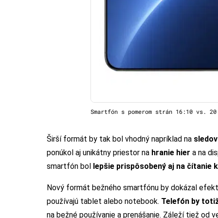
Smartfón s pomerom strán 16:10 vs. 20
Širší formát by tak bol vhodný napríklad na
sledov
ponúkol aj unikátny priestor na
hranie hier
a na di
smartfón bol
lepšie prispôsobený aj na čítanie k
Nový formát bežného smartfónu by dokázal efektívn
používajú tablet alebo notebook.
Telefón by toti
na bežné používanie a prenášanie. Záleží tiež od ve