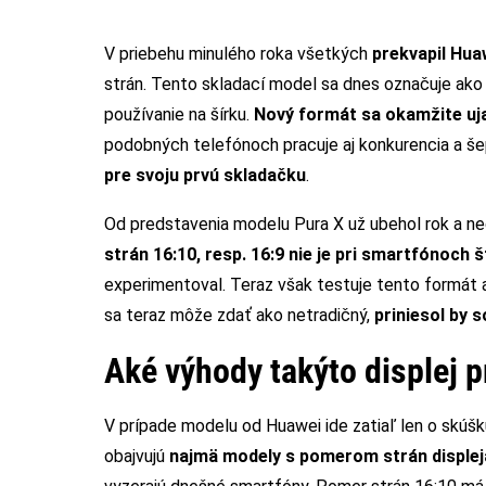
V priebehu minulého roka všetkých
prekvapil Hu
strán. Tento skladací model sa dnes označuje ako 
používanie na šírku.
Nový formát sa okamžite uja
podobných telefónoch pracuje aj konkurencia a še
pre svoju prvú skladačku
.
Od predstavenia modelu Pura X už ubehol rok a ned
strán 16:10, resp. 16:9 nie je pri smartfónoch 
experimentoval. Teraz však testuje tento formát a
sa teraz môže zdať ako netradičný,
priniesol by 
Aké výhody takýto displej p
V prípade modelu od Huawei ide zatiaľ len o skúšku
obajvujú
najmä modely s pomerom strán displej