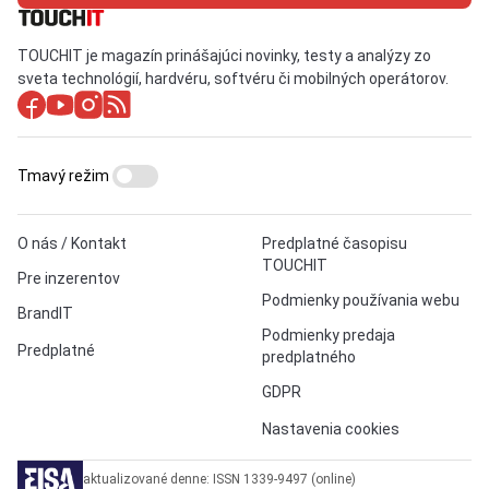
TOUCHIT je magazín prinášajúci novinky, testy a analýzy zo
sveta technológií, hardvéru, softvéru či mobilných operátorov.
Tmavý režim
O nás / Kontakt
Predplatné časopisu
TOUCHIT
Pre inzerentov
Podmienky používania webu
BrandIT
Podmienky predaja
Predplatné
predplatného
GDPR
Nastavenia cookies
aktualizované denne: ISSN 1339-9497 (online)