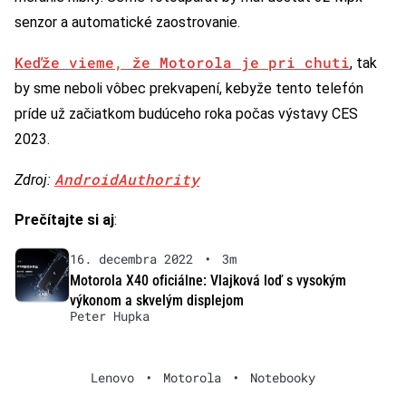
senzor a automatické zaostrovanie.
Keďže vieme, že Motorola je pri chuti
, tak
by sme neboli vôbec prekvapení, kebyže tento telefón
príde už začiatkom budúceho roka počas výstavy CES
2023.
AndroidAuthority
Zdroj:
Prečítajte si aj
:
16. decembra 2022
•
3m
Motorola X40 oficiálne: Vlajková loď s vysokým
výkonom a skvelým displejom
Peter Hupka
Lenovo
•
Motorola
•
Notebooky