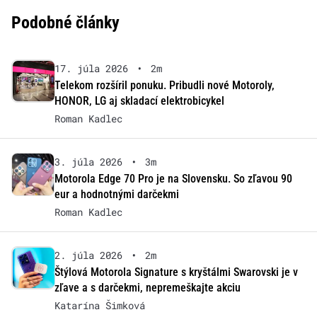
Podobné články
17. júla 2026
•
2m
Telekom rozšíril ponuku. Pribudli nové Motoroly,
HONOR, LG aj skladací elektrobicykel
Roman Kadlec
3. júla 2026
•
3m
Motorola Edge 70 Pro je na Slovensku. So zľavou 90
eur a hodnotnými darčekmi
Roman Kadlec
2. júla 2026
•
2m
Štýlová Motorola Signature s kryštálmi Swarovski je v
zľave a s darčekmi, nepremeškajte akciu
Katarína Šimková