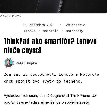
Zdroj: VOONZE
17. decembra 2022
•
2m čítanie
Lenovo
•
Motorola
•
Notebooky
ThinkPad ako smartfón? Lenovo
niečo chystá
Peter Hupka
Zdá sa, že spoločnosti Lenovo a Motorola
chcú spojiť
dva svety do jedného.
Výsledkom ich snahy sa má údajne stať ThinkPhone. Už
podľa názvu je teda zrejmé, že ide o spojenie sveta