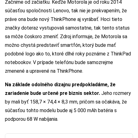
Začnime od začiatku. Keďže Motorola je od roku 2014
súčasťou spoločnosti Lenovo, tak nie je prekvapením, že
práve ona bude nový ThinkPhone aj vyrábať. Hoci tieto
značky doteraz vystupovali samostatne, tak tento status
sa môže čoskoro zmeniť. Zdroj informuje, že Motorola sa
možno chystá predstaviť smartfón, ktorý bude mať
podobné logo ako to, ktoré dlhé roky poznáme z ThinkPad
notebookov. V prípade telefónu bude samozrejme
zmenené a upravené na ThinkPhone.
Na základe odolného dizajnu predpokladáme, že
zariadenie bude určené pre biznis sektor.
Jeho rozmery
by mali byť 158,7 × 74,4 × 8,3 mm, pričom sa očakáva, že
súčasťou tohto modelu bude aj 5 000 mAh batéria s
podporou 68 W nabíjania.