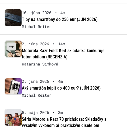
10. júna 2026
•
4m
Tipy na smartfóny do 250 eur (JÚN 2026)
Michal Reiter
2. júna 2026
•
14m
Motorola Razr Fold: Keď skladačka konkuruje
fotomobilom (RECENZIA)
Katarína Šimková
2. júna 2026
•
4m
Aký smartfón kúpiť do 400 eur? (JÚN 2026)
Michal Reiter
5. mája 2026
•
3m
Séria Motorola Razr 70 prichádza: Skladačky s
vysokým výkonom aj praktickým displejom