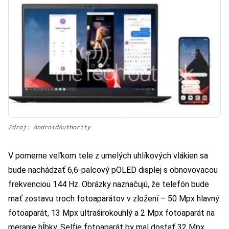
Zdroj: AndroidAuthority
V pomerne veľkom tele z umelých uhlíkových vlákien sa
bude nachádzať 6,6-palcový pOLED displej s obnovovacou
frekvenciou 144 Hz. Obrázky naznačujú, že telefón bude
mať zostavu troch fotoaparátov v zložení – 50 Mpx hlavný
fotoaparát, 13 Mpx ultraširokouhlý a 2 Mpx fotoaparát na
meranie hĺbky. Selfie fotoaparát by mal dostať 32 Mpx