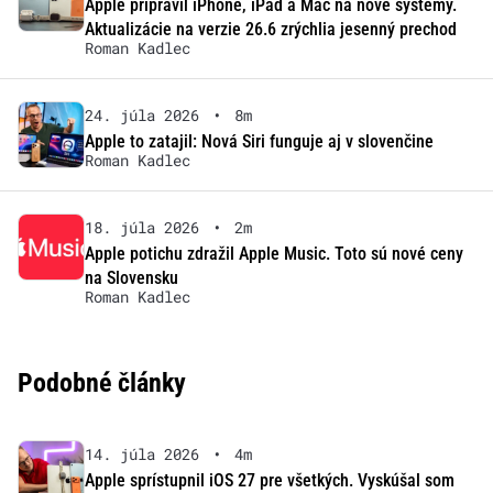
Apple pripravil iPhone, iPad a Mac na nové systémy.
Aktualizácie na verzie 26.6 zrýchlia jesenný prechod
Roman Kadlec
24. júla 2026
•
8m
Apple to zatajil: Nová Siri funguje aj v slovenčine
Roman Kadlec
18. júla 2026
•
2m
Apple potichu zdražil Apple Music. Toto sú nové ceny
na Slovensku
Roman Kadlec
Podobné články
14. júla 2026
•
4m
Apple sprístupnil iOS 27 pre všetkých. Vyskúšal som