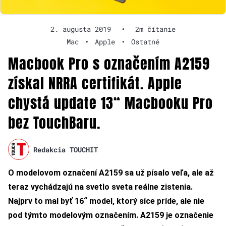
2. augusta 2019
•
2m čítanie
Mac
•
Apple
•
Ostatné
Macbook Pro s označením A2159
získal NRRA certifikát. Apple
chystá update 13“ Macbooku Pro
bez TouchBaru.
Redakcia TOUCHIT
O modelovom označení A2159 sa už písalo veľa, ale až
teraz vychádzajú na svetlo sveta reálne zistenia.
Najprv to mal byť 16“ model, ktorý síce príde, ale nie
pod týmto modelovým označením. A2159 je označenie