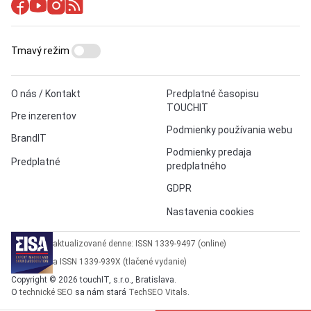
Tmavý režim
O nás / Kontakt
Predplatné časopisu
TOUCHIT
Pre inzerentov
Podmienky používania webu
BrandIT
Podmienky predaja
Predplatné
predplatného
GDPR
Nastavenia cookies
aktualizované denne: ISSN 1339-9497 (online)
a ISSN 1339-939X (tlačené vydanie)
Copyright © 2026 touchIT, s.r.o., Bratislava.
O
technické SEO
sa nám stará
TechSEO Vitals
.