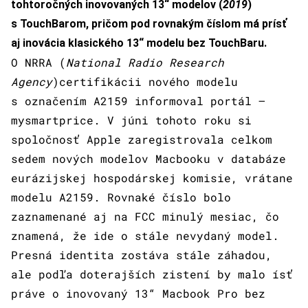
tohtoročných inovovaných 13“ modelov (
2019
)
s TouchBarom, pričom pod rovnakým číslom má prísť
aj inovácia klasického 13“ modelu bez TouchBaru.
O NRRA (
National Radio Research
Agency
)certifikácii nového modelu
s označením A2159 informoval portál –
mysmartprice. V júni tohoto roku si
spoločnosť Apple zaregistrovala celkom
sedem nových modelov Macbooku v databáze
eurázijskej hospodárskej komisie, vrátane
modelu A2159. Rovnaké číslo bolo
zaznamenané aj na FCC minulý mesiac, čo
znamená, že ide o stále nevydaný model.
Presná identita zostáva stále záhadou,
ale podľa doterajších zistení by malo ísť
práve o inovovaný 13“ Macbook Pro bez