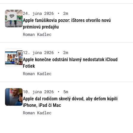
24. júna 2026
•
2m
Apple fanúšikovia pozor: iStores otvorilo novú
prémiovú predajňu
Roman Kadlec
12. júna 2026
•
2m
Apple konečne odstráni hlavný nedostatok iCloud
Fotiek
Roman Kadlec
10. júna 2026
•
5m
Apple dal rodičom skvelý dôvod, aby deťom kúpili
iPhone, iPad či Mac
Roman Kadlec