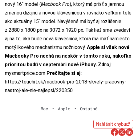
nový 16“ model (
Macbook Pro
), ktorý má prísť s jemnou
zmenou
dizajnu a novou klávesnicou v rovnako veľkom tele
ako aktuálny 15“ model. Navýšené má byť aj rozlíšenie
z 2880 x 1800 px na 3072 x 1920 px. Taktiež sme zvedaví
aj na to, aká bude nová klávesnica, ktorá má mať namiesto
motýlikového mechanizmu nožnicový.
Apple si však nové
Macbooky Pro nechá na neskôr v tomto roku, nakoľko
prioritou budú v septembri nové iPhony.
Zdroj
:
mysmartprice.com
Prečítajte si aj:
https://touchit.sk/macbook-pro-2018-skvely-pracovny-
nastroj-ale-nie-najlepsi/220350
Mac
•
Apple
•
Ostatné
Nahlásiť chybu