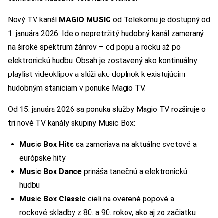
Nový TV kanál
MAGIO MUSIC
od Telekomu je dostupný od
1. januára 2026. Ide o nepretržitý hudobný kanál zameraný
na široké spektrum žánrov – od popu a rocku až po
elektronickú hudbu. Obsah je zostavený ako kontinuálny
playlist videoklipov a slúži ako doplnok k existujúcim
hudobným staniciam v ponuke Magio TV.
Od 15. januára 2026 sa ponuka služby Magio TV rozširuje o
tri nové TV kanály skupiny Music Box:
Music Box Hits
sa zameriava na aktuálne svetové a
európske hity
Music Box Dance
prináša tanečnú a elektronickú
hudbu
Music Box Classic
cieli na overené popové a
rockové skladby z 80. a 90. rokov, ako aj zo začiatku