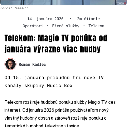
Zdroj: TOUCHIT
14. januára 2026
•
2m čítanie
Operátori
•
Fixné služby
•
Telekom
Telekom: Magio TV ponúka od
januára výrazne viac hudby
Roman Kadlec
Od 15. januára pribudnú tri nové TV
kanály skupiny Music Box.
Telekom rozširuje hudobnú ponuku služby Magio TV cez
internet. Od januára 2026 prináša používateľom nový
vlastný hudobný obsah a zároveň rozširuje ponuku o
tematické hudobné televízne stanice.