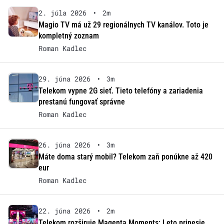
2. júla 2026
•
2m
Magio TV má už 29 regionálnych TV kanálov. Toto je
kompletný zoznam
Roman Kadlec
29. júna 2026
•
3m
Telekom vypne 2G sieť. Tieto telefóny a zariadenia
prestanú fungovať správne
Roman Kadlec
26. júna 2026
•
3m
Máte doma starý mobil? Telekom zaň ponúkne až 420
eur
Roman Kadlec
22. júna 2026
•
2m
Telekom rozširuje Magenta Moments: Leto prinesie