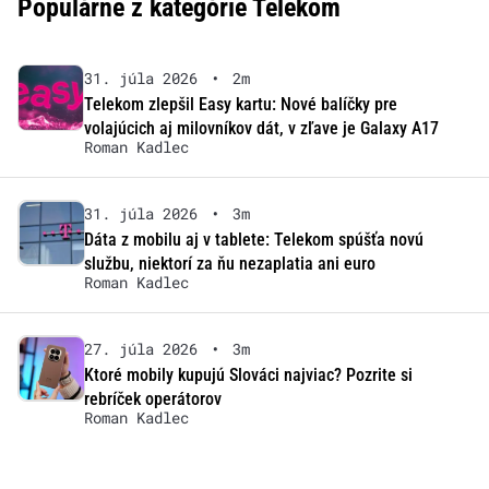
Populárne z kategórie Telekom
31. júla 2026
•
2m
Telekom zlepšil Easy kartu: Nové balíčky pre
volajúcich aj milovníkov dát, v zľave je Galaxy A17
Roman Kadlec
31. júla 2026
•
3m
Dáta z mobilu aj v tablete: Telekom spúšťa novú
službu, niektorí za ňu nezaplatia ani euro
Roman Kadlec
27. júla 2026
•
3m
Ktoré mobily kupujú Slováci najviac? Pozrite si
rebríček operátorov
Roman Kadlec