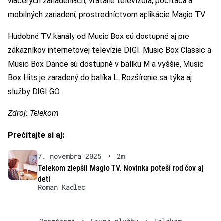
viacerých zariadeniach, vrátane televízora, počítača a
mobilných zariadení, prostredníctvom aplikácie Magio TV.
Hudobné TV kanály od Music Box sú dostupné aj pre
zákazníkov internetovej televízie DIGI. Music Box Classic a
Music Box Dance sú dostupné v balíku M a vyššie, Music
Box Hits je zaradený do balíka L. Rozšírenie sa týka aj
služby DIGI GO.
Zdroj: Telekom
Prečítajte si aj:
7. novembra 2025
•
2m
Telekom zlepšil Magio TV. Novinka poteší rodičov aj
deti
Roman Kadlec
Operátori
•
Fixné služby
•
Telekom