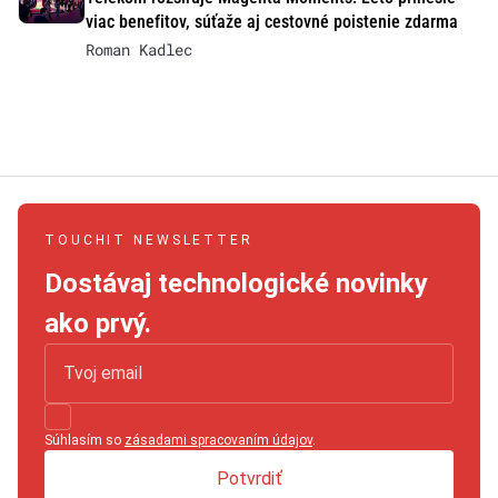
viac benefitov, súťaže aj cestovné poistenie zdarma
Roman Kadlec
TOUCHIT NEWSLETTER
Dostávaj technologické novinky
ako prvý.
Súhlasím so
zásadami spracovaním údajov
.
Potvrdiť