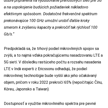
dobre pripravená na vybudovanie prenosových sietí pre 5G
a na uspokojenie budúcich požiadaviek nákladovo
efektívnym spôsobom. Dodatočné frekvenčné spektrum
prekonávajúce 100 GHz umožní urobiť ďalšie kroky
smerom k zvýšeniu kapacity a prekročiť tak rýchlosť 100
Gb/s.“
Predpokladá sa, že trhový podiel mikrovlnných spojov sa
zvýši, a to najmä vďaka pokračujúcemu nasadzovaniu LTE a
5G sietí. V dôsledku rastúceho počtu a rozsahu nasadenia
LTE v Indii experti z Ericssonu odhadujú, že podiel
mikrovlnnej technológie bude vyšší ako jeho očakávaný
objem, pričom v roku 2022 prekročí 65% (nepočítajúc Čínu,
Kóreu, Japonsko a Taiwan).
Dostupnosť a využitie mikrovlnného spektra pre pevné