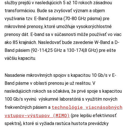
služby prejdú v nasledujúcich 5 až 10 rokoch zásadnou
transformáciou. Bude sa zvyšovať význam a objem
využívania tzv. E-Band pásma (70-80 GHz pásma) pre
mikrovlnné prenosy, ktoré umožňuje vysokorýchlostné
prenosy dát. E-band sa v súčasnosti môže používať vo viac
ako 85 krajinách. Nasledovať bude zavedenie W-Band a D-
Band pásiem (92-114,25 GHz a 130-174,8 GHz) pre ešte
väčšiu kapacitu.
Nasadenie mikrovlnných spojov s kapacitou 10 Gb/s v E-
Band pásme v oblasti prenosu je už realitou. V
nasledujúcich rokoch sa očakáva, že prvé spoje s kapacitou
100 Gb/s vyvinú výskumné laboratóriá s využitím nových
technológie viacnásobných
frekvenčných pásiem a
vstupov-výstupov (MIMO)
(pre lepšiu efektívnosť
spektra), ktoré si vyžiada rastúca hustota prevádzky