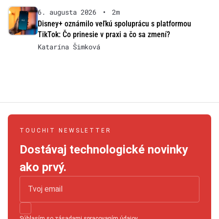
6. augusta 2026
•
2m
Disney+ oznámilo veľkú spoluprácu s platformou
TikTok: Čo prinesie v praxi a čo sa zmení?
Katarína Šimková
TOUCHIT NEWSLETTER
Dostávaj technologické novinky
ako prvý.
Súhlasím so
zásadami spracovaním údajov
.