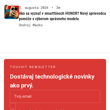
5. augusta 2026
•
3m
Ako sa vyznať v smartfónoch HONOR? Nový sprievodca
pomôže s výberom správneho modelu
Ondrej Macko
TOUCHIT NEWSLETTER
Dostávaj technologické novinky
ako prvý.