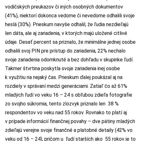
vodičských preukazov či iných osobných dokumentov
(41%), niektorí dokonca vedome či nevedome odhalili svoje
heslá (30%). Prieskum navyše odhalil, že ľudia nezdieľajú
len dáta, ale aj zariadenia, v ktorých majú uložené citlivé
údaje. Desať percent sa priznalo, že minimálne jednej osobe
odhalili svoj PIN pre prístup do zariadenia, 22% nechalo
svoje zariadenia odomknuté a bez dohľadu v skupinke ľudí.
Takmer štvrtina poskytla svoje zariadenia inej osobe
k využitiu na nejaký čas. Prieskum ďalej poukázal aj na
rozdiely v správaní medzi generáciami. Zatiaľ čo až 61%
mladých ľudí vo veku 16 – 24 s obľubou zdieľa fotografie
zo svojho súkromia, tento zlozvyk priznalo len 38 %
respondentov vo veku nad 55 rokov. Rovnako to platí aj
v prípade informácií finančnej povahy – dve pätiny mladých
zdieľajú verejne svoje finančné a platobné detaily (42% vo
veku od 16 – 24), pričom u ľudí starších ako 55 rokov je to