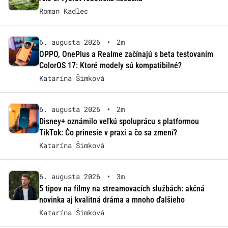
Roman Kadlec
6. augusta 2026
•
2m
OPPO, OnePlus a Realme začínajú s beta testovaním
ColorOS 17: Ktoré modely sú kompatibilné?
Katarína Šimková
6. augusta 2026
•
2m
Disney+ oznámilo veľkú spoluprácu s platformou
TikTok: Čo prinesie v praxi a čo sa zmení?
Katarína Šimková
6. augusta 2026
•
3m
5 tipov na filmy na streamovacích službách: akčná
novinka aj kvalitná dráma a mnoho ďalšieho
Katarína Šimková