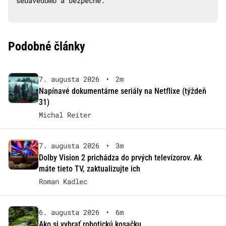
sebavedomo a bezpečne.
Podobné články
7. augusta 2026
•
2m
Napínavé dokumentárne seriály na Netflixe (týždeň
31)
Michal Reiter
7. augusta 2026
•
3m
Dolby Vision 2 prichádza do prvých televízorov. Ak
máte tieto TV, zaktualizujte ich
Roman Kadlec
6. augusta 2026
•
6m
Ako si vybrať robotickú kosačku