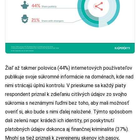
Žiaľ až takmer polovica (44%) internetových používateľov
publikuje svoje súkromné informácie na doménach, kde nad
nimi strácajú úplnú kontrolu. V prieskume sa každý piaty
respondent priznal k zdieľaniu citlivých údajov zo svojho
súkromia s neznámymi ľuďmi bez toho, aby mali možnosť
overiť si, ako bude s nimi ďalej naložené. Týmto spôsobom
dali zelenú napr. krádeži ich identity, pri poskytnutí
platobných údajov dokonca aj finančnej kriminalite (37%).
Mnohí sa tiež priznali k zverejneniu skenov ich pasov,