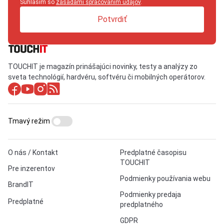
Súhlasím so
zásadami spracovaním údajov
.
Potvrdiť
TOUCHIT je magazín prinášajúci novinky, testy a analýzy zo
sveta technológií, hardvéru, softvéru či mobilných operátorov.
Tmavý režim
O nás / Kontakt
Predplatné časopisu
TOUCHIT
Pre inzerentov
Podmienky používania webu
BrandIT
Podmienky predaja
Predplatné
predplatného
GDPR