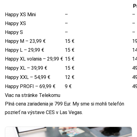
P
Happy XS Mini
–
–
Happy XS
–
–
Happy S
–
–
Happy M –
23,99
€
15
€
1
Happy L –
29,99
€
15
€
1
Happy XL volania –
29,99
€
15
€
1
Happy XL –
39,99
€
15
€
4
Happy XXL –
54,99
€
12
€
4
Happy PROFI –
69,99
€
9
€
4
Viac na stránke Telekomu
Plná cena zariadenia je 799 Eur. My sme si mohli telefón
pozrieť na výstave CES v Las Vegas.