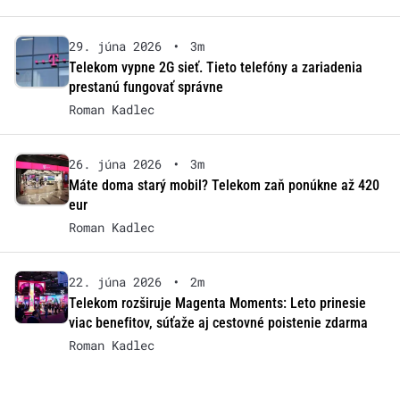
29. júna 2026
•
3m
Telekom vypne 2G sieť. Tieto telefóny a zariadenia
prestanú fungovať správne
Roman Kadlec
26. júna 2026
•
3m
Máte doma starý mobil? Telekom zaň ponúkne až 420
eur
Roman Kadlec
22. júna 2026
•
2m
Telekom rozširuje Magenta Moments: Leto prinesie
viac benefitov, súťaže aj cestovné poistenie zdarma
Roman Kadlec