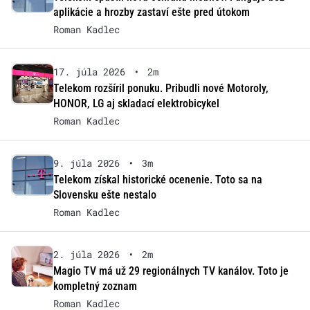
aplikácie a hrozby zastaví ešte pred útokom
Roman Kadlec
17. júla 2026
•
2m
Telekom rozšíril ponuku. Pribudli nové Motoroly,
HONOR, LG aj skladací elektrobicykel
Roman Kadlec
9. júla 2026
•
3m
Telekom získal historické ocenenie. Toto sa na
Slovensku ešte nestalo
Roman Kadlec
2. júla 2026
•
2m
Magio TV má už 29 regionálnych TV kanálov. Toto je
kompletný zoznam
Roman Kadlec