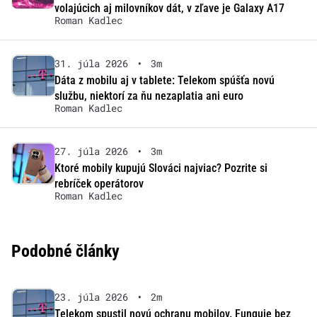
volajúcich aj milovníkov dát, v zľave je Galaxy A17
Roman Kadlec
31. júla 2026
•
3m
Dáta z mobilu aj v tablete: Telekom spúšťa novú
službu, niektorí za ňu nezaplatia ani euro
Roman Kadlec
27. júla 2026
•
3m
Ktoré mobily kupujú Slováci najviac? Pozrite si
rebríček operátorov
Roman Kadlec
Podobné články
23. júla 2026
•
2m
Telekom spustil novú ochranu mobilov. Funguje bez