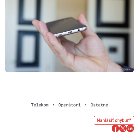
Telekom
•
Operátori
•
Ostatné
Nahlásiť chybu