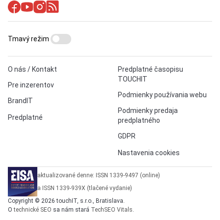
Tmavý režim
O nás / Kontakt
Predplatné časopisu
TOUCHIT
Pre inzerentov
Podmienky používania webu
BrandIT
Podmienky predaja
Predplatné
predplatného
GDPR
Nastavenia cookies
aktualizované denne: ISSN 1339-9497 (online)
a ISSN 1339-939X (tlačené vydanie)
Copyright © 2026 touchIT, s.r.o., Bratislava.
O
technické SEO
sa nám stará
TechSEO Vitals
.