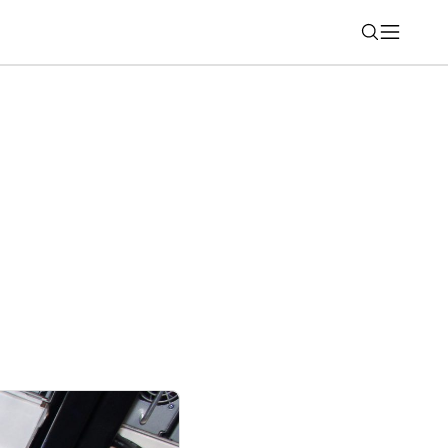
Nájsť
ické SUV, ktoré ma prekvapilo viac, než