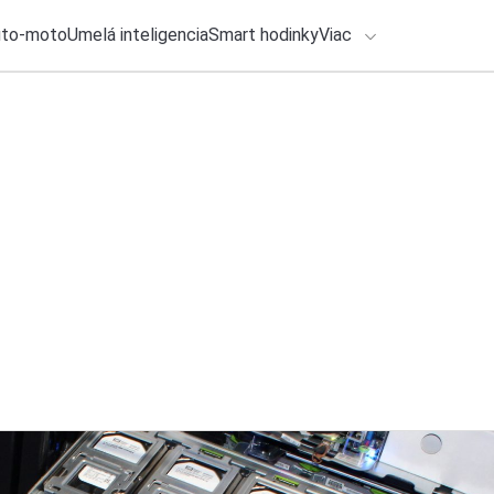
uto-moto
Umelá inteligencia
Smart hodinky
Viac
HLO BY VÁS ZAUJÍMAŤ
Recenzia
lačové správy
29. júla 2026
•
3m
ADÁVANIA
BYD ATTO 2: Elektr
som čakal
Zadajte frázu pre vyhľadanie
Ondrej Macko