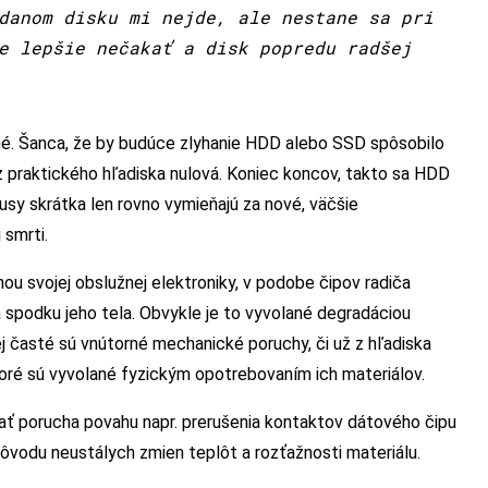
danom disku mi nejde, ale nestane sa pri
e lepšie nečakať a disk popredu radšej
né. Šanca, že by budúce zlyhanie HDD alebo SSD spôsobilo
 z praktického hľadiska nulová. Koniec koncov, takto sa HDD
usy skrátka len rovno vymieňajú za nové, väčšie
 smrti.
ou svojej obslužnej elektroniky, v podobe čipov radiča
a spodku jeho tela. Obvykle je to vyvolané degradáciou
j časté sú vnútorné mechanické poruchy, či už z hľadiska
ré sú vyvolané fyzickým opotrebovaním ich materiálov.
mať porucha povahu napr. prerušenia kontaktov dátového čipu
dôvodu neustálych zmien teplôt a rozťažnosti materiálu.