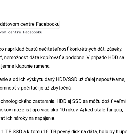
vom centre Facebooku
ako napríklad častú nečitateľnosť konkrétnych dát, záseky,
ať, nemožnosť dáta kopírovať a podobne. V prípade HDD sa
ríjemné klapanie ramena.
hanie a od ich výskytu daný HDD/SSD už ďalej nepoužívame,
ítomnosť v počítači je už zbytočná.
technologického zastarania. HDD aj SSD sa môžu dožiť veľmi
kov môže ísť aj o viac ako 10 rokov. Aj keď stále fungujú,
ť ich nároky na napájanie.
 1 TB SSD a k tomu 16 TB pevný disk na dáta, bolo by hlúpe