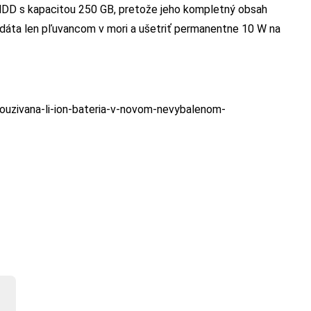
 HDD s kapacitou 250 GB, pretože jeho kompletný obsah
o dáta len pľuvancom v mori a ušetriť permanentne 10 W na
pouzivana-li-ion-bateria-v-novom-nevybalenom-