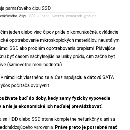
pamäťového čipu SSD
/Foto: Swerea research group/
čím jeden alebo viac čipov príde o komunikačné, ovládacie
zické opotrebovanie mikroskopických materiálov, neustálym
 rámci SSD ako problém opotrebovania prepismi. Plávajúce
čnú byť časom náchylnejšie na úniky prúdu, čím začne byť
hlivé (samovoľne mení hodnotu).
 rámci ich vlastného tela. Cez napájaciu a dátovú SATA
vyšok počítača ovplyvniť.
užívate buď do doby, kedy samy fyzicky vypovedia
y a nie je ekonomické ich naďalej prevádzkovať.
ňa sa HDD alebo SSD stane kompletne nefunkčný a ani sa
redchádzajúceho varovania.
Práve preto je potrebné mať