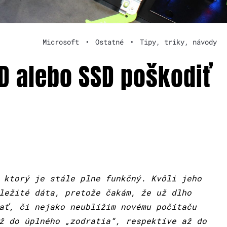
Microsoft
•
Ostatné
•
Tipy, triky, návody
D alebo SSD poškodiť
 ktorý je stále plne funkčný. Kvôli jeho
ležité dáta, pretože čakám, že už dlho
ať, či nejako neublížim novému počítaču
ž do úplného „zodratia“, respektíve až do