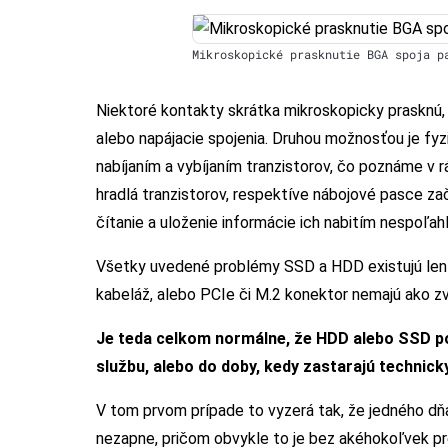
Mikroskopické prasknutie BGA spoja 
Niektoré kontakty skrátka mikroskopicky prasknú, 
alebo napájacie spojenia. Druhou možnosťou je fy
nabíjaním a vybíjaním tranzistorov, čo poznáme v
hradlá tranzistorov, respektíve nábojové pasce za
čítanie a uloženie informácie ich nabitím nespoľa
Všetky uvedené problémy SSD a HDD existujú len v
kabeláž, alebo PCIe či M.2 konektor nemajú ako z
Je teda celkom normálne, že HDD alebo SSD po
službu, alebo do doby, kedy zastarajú technick
V tom prvom prípade to vyzerá tak, že jedného d
nezapne, pričom obvykle to je bez akéhokoľvek p