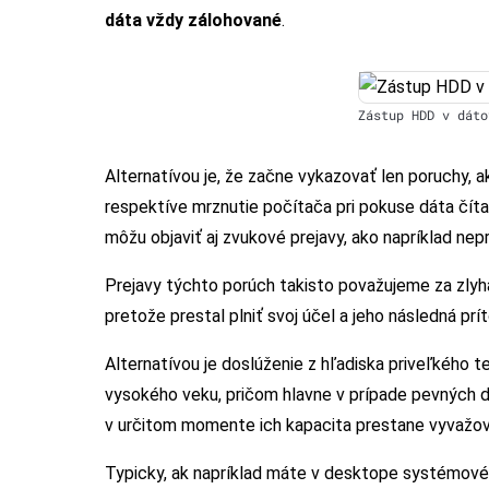
dáta vždy zálohované
.
Zástup HDD v dáto
Alternatívou je, že začne vykazovať len poruchy, 
respektíve mrznutie počítača pri pokuse dáta čít
môžu objaviť aj zvukové prejavy, ako napríklad nep
Prejavy týchto porúch takisto považujeme za zly
pretože prestal plniť svoj účel a jeho následná pr
Alternatívou je doslúženie z hľadiska priveľkého 
vysokého veku, pričom hlavne v prípade pevných dis
v určitom momente ich kapacita prestane vyvažova
Typicky, ak napríklad máte v desktope systémové