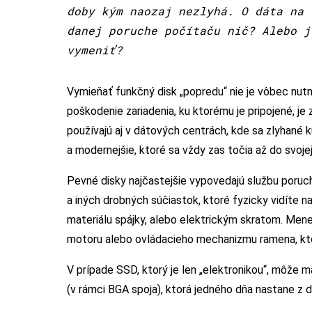
doby kým naozaj nezlyhá. O dáta na 
danej poruche počítaču nič? Alebo j
vymeniť?
Vymieňať funkčný disk „popredu“ nie je vôbec nut
poškodenie zariadenia, ku ktorému je pripojené, je
používajú aj v dátových centrách, kde sa zlyhané k
a modernejšie, ktoré sa vždy zas točia až do svojej
Pevné disky najčastejšie vypovedajú službu poruch
a iných drobných súčiastok, ktoré fyzicky vidíte n
materiálu spájky, alebo elektrickým skratom. Mene
motoru alebo ovládacieho mechanizmu ramena, kto
V prípade SSD, ktorý je len „elektronikou“, môže 
(v rámci BGA spoja), ktorá jedného dňa nastane z 