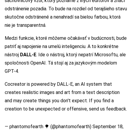
šachovnicový vzor, ktorý poznáme z iných editorov a značí
odstránenie pozadia. To bude na rozdiel od terajšieho stavu
skutočne odstránené a nenahradí sa bielou farbou, ktorá
nie je transparentná.
Medzi funkcie, ktoré môžeme očakávať v budúcnosti, bude
patriť aj napojenie na umelú inteligenciu. A to konkrétne
nástroj
DALL-E
. Ide o nástroj, ktorý nepatrí Microsoftu, ale
spoločnosti OpenAI. Tá stojí aj za jazykovým modelom
GPT-4.
Cocreator is powered by DALL-E, an AI system that
creates realistic images and art from a text description
and may create things you don't expect. If you find a
creation to be unexpected or offensive, send us feedback.
— phantomofearth 🌳 (@phantomofearth)
September 18,