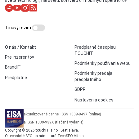
sveta technológií, hardvéru, softvéru či mobilných operátorov.
Tmavý režim
O nás / Kontakt
Predplatné časopisu
TOUCHIT
Pre inzerentov
Podmienky používania webu
BrandIT
Podmienky predaja
Predplatné
predplatného
GDPR
Nastavenia cookies
aktualizované denne: ISSN 1339-9497 (online)
a ISSN 1339-939X (tlačené vydanie)
Copyright © 2026 touchIT, s.r.o., Bratislava.
O
technické SEO
sa nám stará
TechSEO Vitals
.