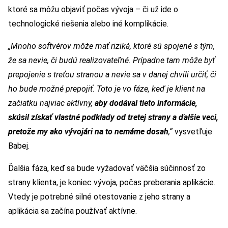
ktoré sa môžu objaviť počas vývoja – či už ide o
technologické riešenia alebo iné komplikácie.
„Mnoho softvérov môže mať riziká, ktoré sú spojené s tým,
že sa nevie, či budú realizovateľné. Prípadne tam môže byť
prepojenie s treťou stranou a nevie sa v danej chvíli určiť, či
ho bude možné prepojiť. Toto je vo fáze, keď je klient na
začiatku najviac aktívny,
aby dodával tieto informácie,
skúsil získať vlastné podklady od tretej strany a ďalšie veci,
pretože my ako vývojári na to nemáme dosah
,“
vysvetľuje
Babej.
Ďalšia fáza, keď sa bude vyžadovať väčšia súčinnosť zo
strany klienta, je koniec vývoja, počas preberania aplikácie.
Vtedy je potrebné silné otestovanie z jeho strany a
aplikácia sa začína používať aktívne.