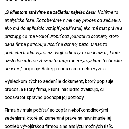
„
S klientom strávime na začiatku najviac času
. Voláme to
analytická fáza. Rozoberáme v nej celý proces od začiatku,
ako má do aplikácie vstúpiť používateľ, aké má mať práva a
prístupy, čo má vedieť urobiť cez jednotlivé scenáre, ktoré
daná firma potrebuje riešiť na dennej báze. U nás to
prebieha hodinovými až dvojhodinovými sedeniami, ktoré
následne interne zbrainstormujeme a vymyslíme technické
riešenie,“
popisuje Babej proces samotného vývoja.
Výsledkom týchto sedení je dokument, ktorý popisuje
proces, a ktorý firma, klient, následne zvaliduje, či
dodávateľ správne pochopil jej potreby.
Firma by mala počítať so zopár niekoľkohodinovými
sedeniami, ktoré sú zamerané práve na navnímanie jej
potrieb vývojárskou firmou a na analýzu možných rizík,