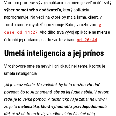
V celom procese vývoja aplikácie na mieru je veľmi dôležitý
výber samotného dodávateľa
, ktorý aplikáciu
naprogramuje. Na veci, na ktoré by mala firma, klient, v
v
tomto smere myslieť, upozorňuje Babej v rozhovore
čase od 14:27
. Ako dlho trvá vývoj aplikácie na mieru a
od 26:44
či končí jej dodaním, sa dozviete v čase
.
Umelá inteligencia a jej prínos
V rozhovore sme sa nevyhli ani aktuálnej téme, ktorou je
umelá inteligencia.
„AI je teraz všade. Na začiatok by bolo možno vhodné
povedať, čo to AI znamená, aby sa jej ľudia nebáli. V prvom
rade, je to veľká pomoc. A technicky, AI je zatiaľ na úrovni,
že je to
matematika, ktorá vyhodnotí z pravdepodobnosti
dát
, či už sú to textové, vizuálne alebo číselné dáta,