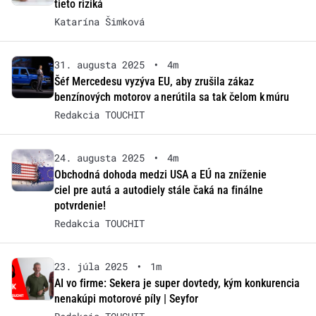
tieto riziká
Katarína Šimková
31. augusta 2025
•
4m
Šéf Mercedesu vyzýva EU, aby zrušila zákaz
benzínových motorov a nerútila sa tak čelom k múru
Redakcia TOUCHIT
24. augusta 2025
•
4m
Obchodná dohoda medzi USA a EÚ na zníženie
ciel pre autá a autodiely stále čaká na finálne
potvrdenie!
Redakcia TOUCHIT
23. júla 2025
•
1m
AI vo firme: Sekera je super dovtedy, kým konkurencia
nenakúpi motorové píly | Seyfor