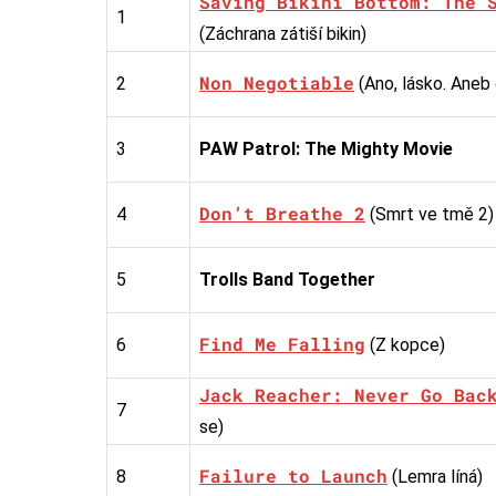
Saving Bikini Bottom: The 
1
(Záchrana zátiší bikin)
Non Negotiable
2
(Ano, lásko. Aneb
3
PAW Patrol: The Mighty Movie
Don’t Breathe 2
4
(Smrt ve tmě 2)
5
Trolls Band Together
Find Me Falling
6
(Z kopce)
Jack Reacher: Never Go Bac
7
se)
Failure to Launch
8
(Lemra líná)