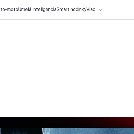
uto-moto
Umelá inteligencia
Smart hodinky
Viac
HLO BY VÁS ZAUJÍMAŤ
lačové správy
29. júla 2026
•
2m
ADÁVANIA
Filmová Odysea a v
Michal Reiter
Zadajte frázu pre vyhľadanie