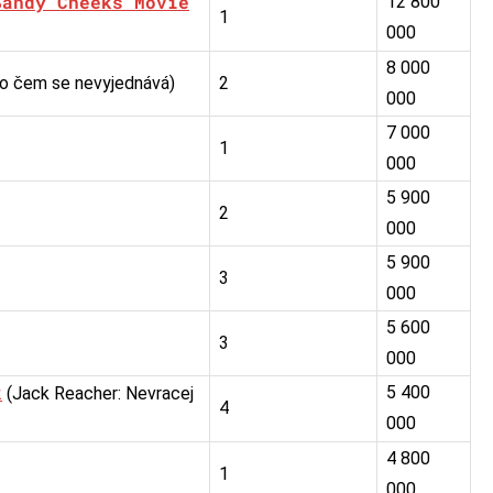
Sandy Cheeks Movie
12 800
1
000
8 000
 o čem se nevyjednává)
2
000
7 000
1
000
5 900
2
000
5 900
3
000
5 600
3
000
k
5 400
(Jack Reacher: Nevracej
4
000
4 800
1
000