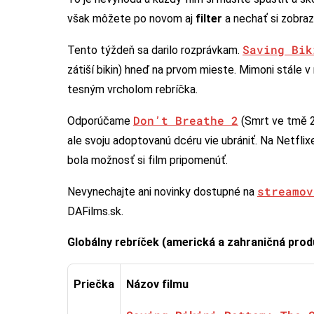
však môžete po novom aj
filter
a nechať si zobraz
Saving Bik
Tento týždeň sa darilo rozprávkam.
zátiší bikin) hneď na prvom mieste. Mimoni stále v
tesným vrcholom rebríčka.
Don’t Breathe 2
Odporúčame
(Smrt ve tmě 2)
ale svoju adoptovanú dcéru vie ubrániť. Na Netflixe
bola možnosť si film pripomenúť.
streamov
Nevynechajte ani novinky dostupné na
DAFilms.sk.
Globálny rebríček (americká a zahraničná prod
Priečka
Názov filmu