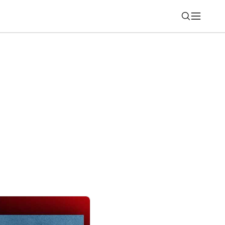
Nájsť
eľké odhalenie UFO (rebríček 30)