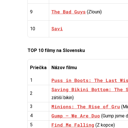
The Bad Guys
9
(Zlouni)
Savi
10
TOP 10 filmy na Slovensku
Priečka
Názov filmu
Puss in Boots: The Last Wi
1
Saving Bikini Bottom: The 
2
zátiší bikin)
Minions: The Rise of Gru
3
(Mi
Gump – We Are Duo
4
(Gump jsme d
Find Me Falling
5
(Z kopce)