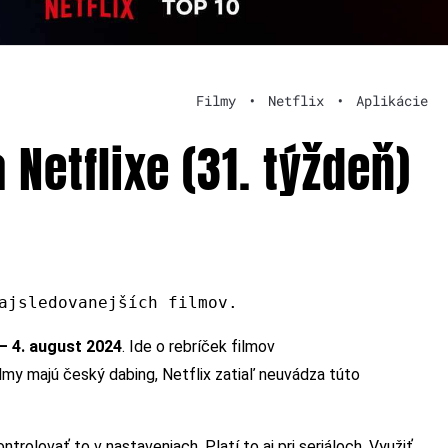
Filmy
•
Netflix
•
Aplikácie
 Netflixe (31. týždeň)
ajsledovanejších filmov.
 – 4. august 2024
. Ide o rebríček filmov
ilmy majú český dabing, Netflix zatiaľ neuvádza túto
ntrolovať to v nastaveniach. Platí to aj pri seriáloch. Využiť