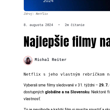
Zdroj: Netflix
8. augusta 2024
•
2m čítanie
Najlepšie filmy na
Michal Reiter
Netflix s jeho vlastným rebríčkom n
Vyberali sme filmy sledované v 31. týždni –
29. 7.
dostupných
globálne a na Slovensku
. Niektoré f
vlastnosť.
To je nevýhoda a každý film si musíte spustiť a sko