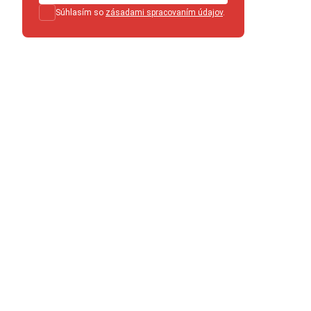
Súhlasím so
zásadami spracovaním údajov
.