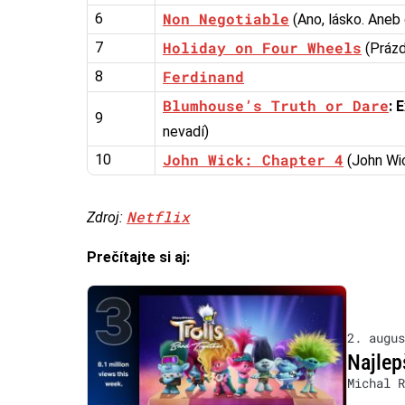
Non Negotiable
6
(Ano, lásko. Aneb
Holiday on Four Wheels
7
(Práz
Ferdinand
8
Blumhouse’s Truth or Dare
: 
9
nevadí)
John Wick: Chapter 4
10
(John Wic
Netflix
Zdroj:
Prečítajte si aj:
2. augus
Najlep
Michal R