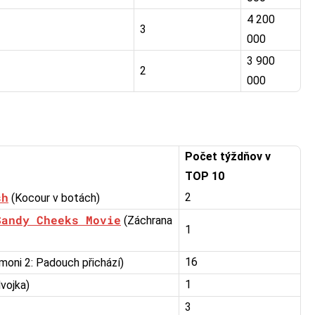
4 200
3
000
3 900
2
000
Počet týždňov v
TOP 10
sh
2
(Kocour v botách)
Sandy Cheeks Movie
(Záchrana
1
16
moni 2: Padouch přichází)
1
vojka)
3