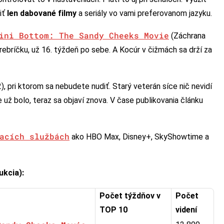
iť
len dabované filmy
a seriály vo vami preferovanom jazyku.
ini Bottom: The Sandy Cheeks Movie
(Záchrana
 rebríčku, už 16. týždeň po sebe. A Kocúr v čižmách sa drží za
, pri ktorom sa nebudete nudiť. Starý veterán síce nič nevidí
 už bolo, teraz sa objaví znova. V čase publikovania článku
acích službách
ako HBO Max, Disney+, SkyShowtime a
ukcia):
Počet týždňov v
Počet
TOP 10
videní