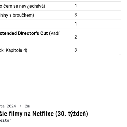
1
 o čem se nevyjednává)
3
dniny s broučkem)
1
Extended Director’s Cut
(Vadí
2
3
k: Kapitola 4)
ta 2024
•
2m
šie filmy na Netflixe (30. týždeň)
eiter