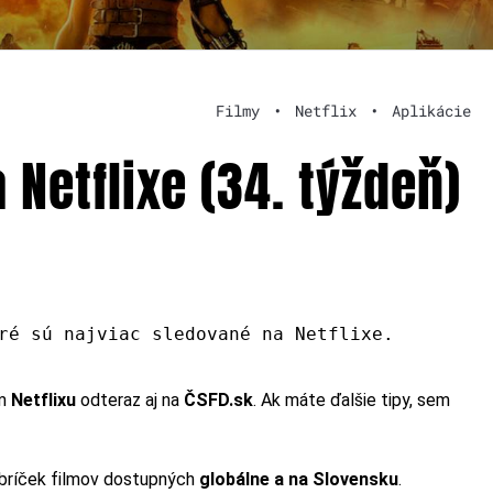
Filmy
•
Netflix
•
Aplikácie
 Netflixe (34. týždeň)
ré sú najviac sledované na Netflixe.
m
Netflixu
odteraz aj na
ČSFD.sk
. Ak máte ďalšie tipy, sem
rebríček filmov dostupných
globálne a na Slovensku
.