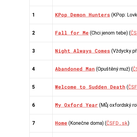
KPop Demon Hunters
1
(KPop: Lovk
Fall for Me
ČS
2
(Chci jenom tebe) (
Night Always Comes
3
(Vždycky při
Abandoned Man
Č
4
(Opuštěný muž) (
Welcome to Sudden Death
ČS
5
(
My Oxford Year
6
(Můj oxfordský rok
Home
ČSFD.sk
7
(Konečne doma) (
)