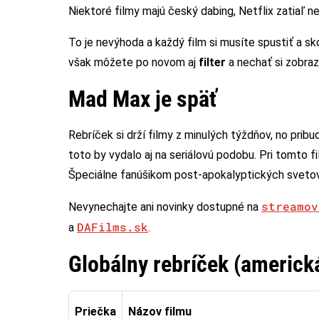
Niektoré filmy majú český dabing, Netflix zatiaľ n
To je nevýhoda a každý film si musíte spustiť a sko
však môžete po novom aj
filter
a nechať si zobraz
Mad Max je späť
Rebríček si drží filmy z minulých týždňov, no pribu
toto by vydalo aj na seriálovú podobu. Pri tomto
Špeciálne fanúšikom post-apokalyptických svetov
streamov
Nevynechajte ani novinky dostupné na
DAFilms.sk
a
.
Globálny rebríček (americk
Priečka
Názov filmu