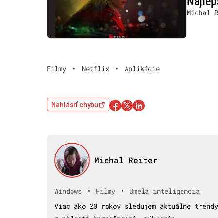
Najlep
Michal R
Filmy
•
Netflix
•
Aplikácie
Nahlásiť chybu
Michal Reiter
•
•
Windows
Filmy
Umelá inteligencia
Viac ako 20 rokov sledujem aktuálne trendy