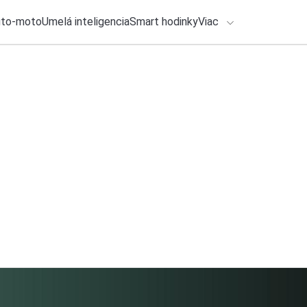
uto-moto
Umelá inteligencia
Smart hodinky
Viac
HLO BY VÁS ZAUJÍMAŤ
lačové správy
26. júla 2026
•
5m
Ako zálohovať smar
ADÁVANIA
nezabudnite
Zadajte frázu pre vyhľadanie
Michal Reiter