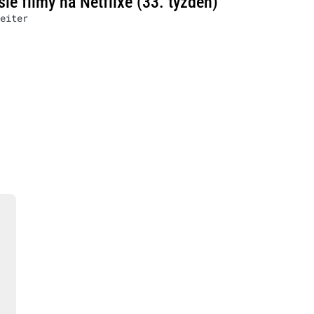
šie filmy na Netflixe (33. týždeň)
eiter