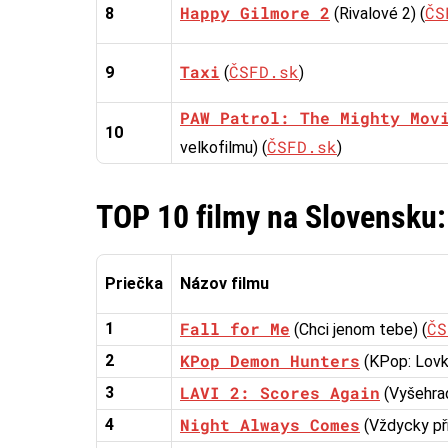
Happy Gilmore 2
ČS
8
(Rivalové 2) (
Taxi
ČSFD.sk
9
(
)
PAW Patrol: The Mighty Mov
10
ČSFD.sk
velkofilmu) (
)
TOP 10 filmy na Slovensku:
Priečka
Názov filmu
Fall for Me
ČS
1
(Chci jenom tebe) (
KPop Demon Hunters
2
(KPop: Lovk
LAVI 2: Scores Again
3
(Vyšehrad
Night Always Comes
4
(Vždycky při