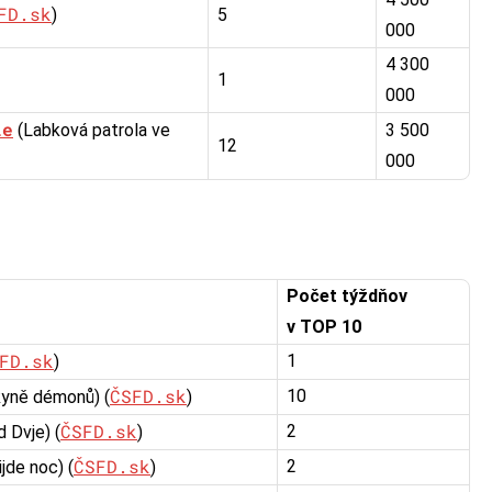
FD.sk
)
5
000
4 300
1
000
ie
(Labková patrola ve
3 500
12
000
Počet týždňov
v TOP 10
FD.sk
1
)
ČSFD.sk
10
yně démonů) (
)
ČSFD.sk
2
 Dvje) (
)
ČSFD.sk
2
jde noc) (
)