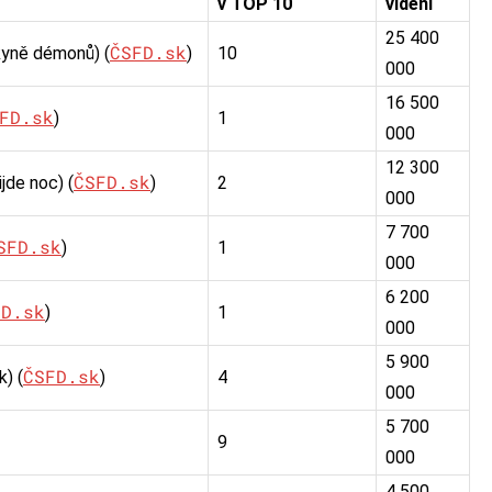
v TOP 10
videní
25 400
ČSFD.sk
yně démonů) (
)
10
000
16 500
FD.sk
)
1
000
12 300
ČSFD.sk
jde noc) (
)
2
000
7 700
SFD.sk
)
1
000
6 200
FD.sk
)
1
000
5 900
ČSFD.sk
) (
)
4
000
5 700
9
000
4 500