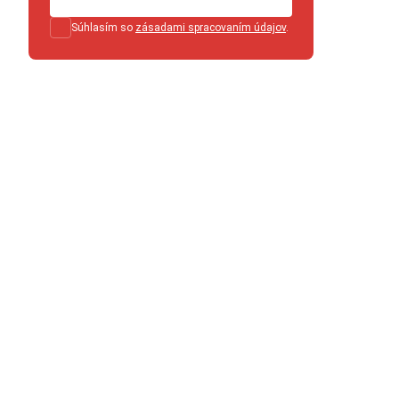
Súhlasím so
zásadami spracovaním údajov
.