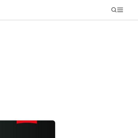
Nájsť
tfón s Androidom? Na tieto dáta