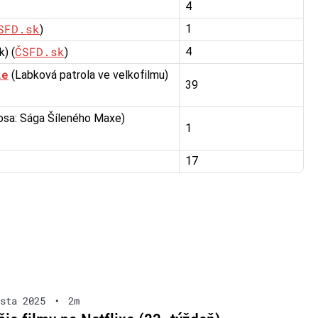
4
SFD.sk
1
)
ČSFD.sk
4
) (
)
ie
(Labková patrola ve velkofilmu)
39
osa: Sága Šíleného Maxe)
1
17
sta 2025
•
2m