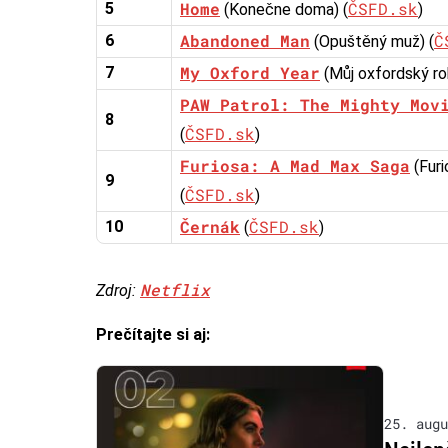
Home
ČSFD.sk
5
(Konečne doma) (
)
Abandoned Man
Č
6
(Opuštěný muž) (
My Oxford Year
7
(Můj oxfordský rok
PAW Patrol: The Mighty Mov
8
ČSFD.sk
(
)
Furiosa: A Mad Max Saga
(Furi
9
ČSFD.sk
(
)
Černák
ČSFD.sk
10
(
)
Netflix
Zdroj:
Prečítajte si aj:
25. augu