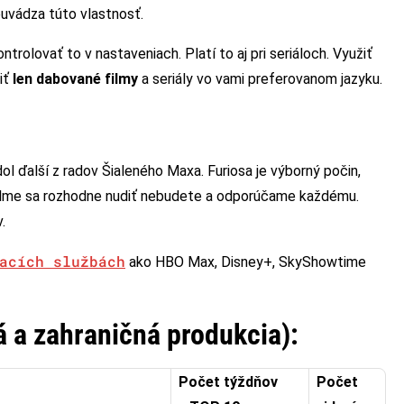
euvádza túto vlastnosť.
ntrolovať to v nastaveniach. Platí to aj pri seriáloch. Využiť
iť
len dabované filmy
a seriály vo vami preferovanom jazyku.
dol ďalší z radov Šialeného Maxa. Furiosa je výborný počin,
 filme sa rozhodne nudiť nebudete a odporúčame každému.
.
acích službách
ako HBO Max, Disney+, SkyShowtime
á a zahraničná produkcia):
Počet týždňov
Počet