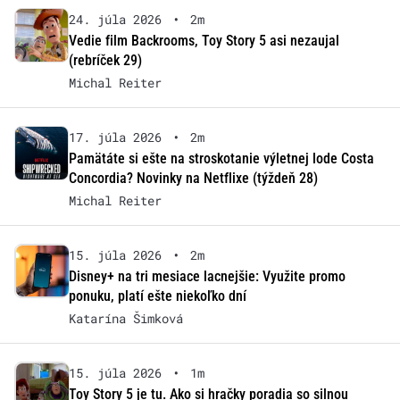
24. júla 2026
•
2m
Vedie film Backrooms, Toy Story 5 asi nezaujal
(rebríček 29)
Michal Reiter
17. júla 2026
•
2m
Pamätáte si ešte na stroskotanie výletnej lode Costa
Concordia? Novinky na Netflixe (týždeň 28)
Michal Reiter
15. júla 2026
•
2m
Disney+ na tri mesiace lacnejšie: Využite promo
ponuku, platí ešte niekoľko dní
Katarína Šimková
15. júla 2026
•
1m
Toy Story 5 je tu. Ako si hračky poradia so silnou