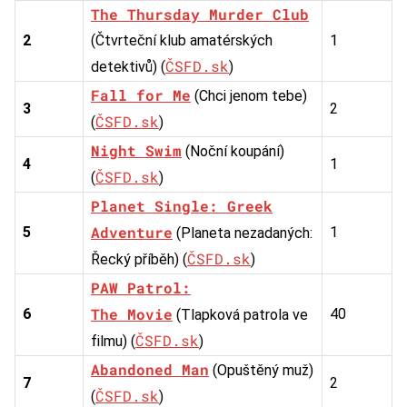
The Thursday Murder Club
2
(Čtvrteční klub amatérských
1
ČSFD.sk
detektivů) (
)
Fall for Me
(Chci jenom tebe)
3
2
ČSFD.sk
(
)
Night Swim
(Noční koupání)
4
1
ČSFD.sk
(
)
Planet Single: Greek
Adventure
5
1
(Planeta nezadaných:
ČSFD.sk
Řecký příběh) (
)
PAW Patrol:
The Movie
6
40
(Tlapková patrola ve
ČSFD.sk
filmu) (
)
Abandoned Man
(Opuštěný muž)
7
2
ČSFD.sk
(
)