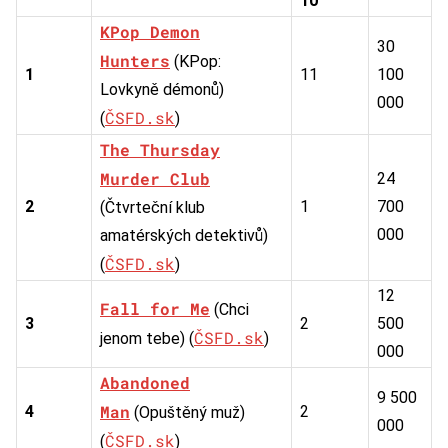
10
KPop Demon
30
Hunters
(KPop:
1
11
100
Lovkyně démonů)
000
ČSFD.sk
(
)
The Thursday
Murder Club
24
2
1
700
(Čtvrteční klub
000
amatérských detektivů)
ČSFD.sk
(
)
12
Fall for Me
(Chci
3
2
500
ČSFD.sk
jenom tebe) (
)
000
Abandoned
9 500
Man
4
2
(Opuštěný muž)
000
ČSFD.sk
(
)