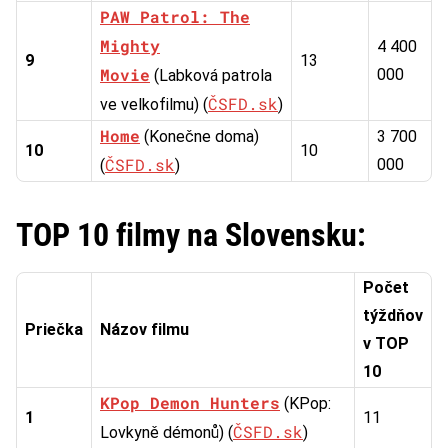
PAW Patrol: The
Mighty
4 400
9
13
Movie
000
(Labková patrola
ČSFD.sk
ve velkofilmu) (
)
Home
(Konečne doma)
3 700
10
10
ČSFD.sk
000
(
)
TOP 10 filmy na Slovensku:
Počet
týždňov
Priečka
Názov filmu
v TOP
10
KPop Demon Hunters
(KPop:
1
11
ČSFD.sk
Lovkyně démonů) (
)