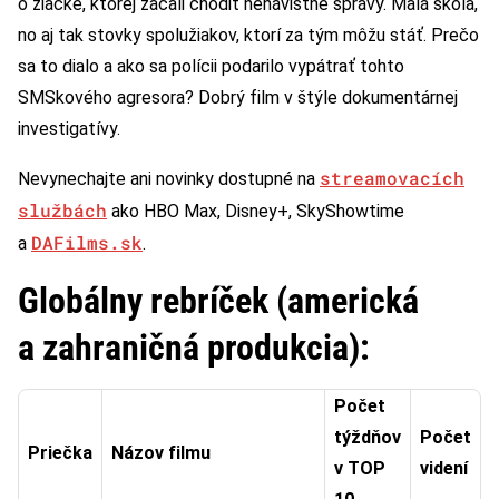
o žiačke, ktorej začali chodiť nenávistné správy. Malá škola,
no aj tak stovky spolužiakov, ktorí za tým môžu stáť. Prečo
sa to dialo a ako sa polícii podarilo vypátrať tohto
SMSkového agresora? Dobrý film v štýle dokumentárnej
investigatívy.
streamovacích
Nevynechajte ani novinky dostupné na
službách
ako HBO Max, Disney+, SkyShowtime
DAFilms.sk
a
.
Globálny rebríček (americká
a zahraničná produkcia):
Počet
týždňov
Počet
Priečka
Názov filmu
v TOP
videní