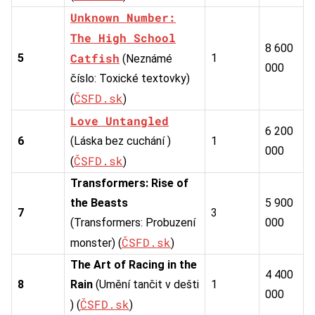
Unknown Number:
The High School
8 600
Catfish
5
1
(Neznámé
000
číslo: Toxické textovky)
ČSFD.sk
(
)
Love Untangled
6 200
6
(Láska bez cuchání )
1
000
ČSFD.sk
(
)
Transformers: Rise of
the Beasts
5 900
7
3
(Transformers: Probuzení
000
ČSFD.sk
monster) (
)
The Art of Racing in the
4 400
8
Rain
(Umění tančit v dešti
1
000
ČSFD.sk
) (
)