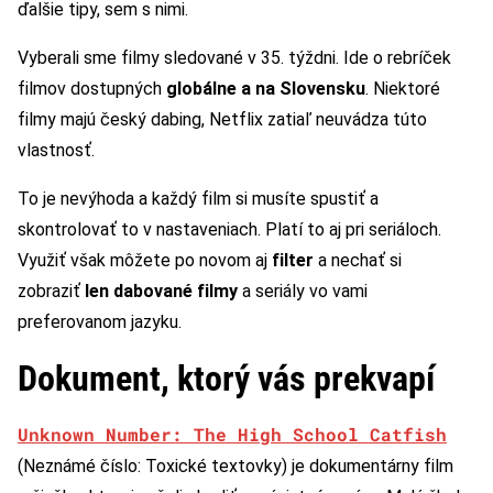
ďalšie tipy, sem s nimi.
Vyberali sme filmy sledované v 35. týždni. Ide o rebríček
filmov dostupných
globálne a na Slovensku
. Niektoré
filmy majú český dabing, Netflix zatiaľ neuvádza túto
vlastnosť.
To je nevýhoda a každý film si musíte spustiť a
skontrolovať to v nastaveniach. Platí to aj pri seriáloch.
Využiť však môžete po novom aj
filter
a nechať si
zobraziť
len dabované filmy
a seriály vo vami
preferovanom jazyku.
Dokument, ktorý vás prekvapí
Unknown Number: The High School Catfish
(Neznámé číslo: Toxické textovky) je dokumentárny film