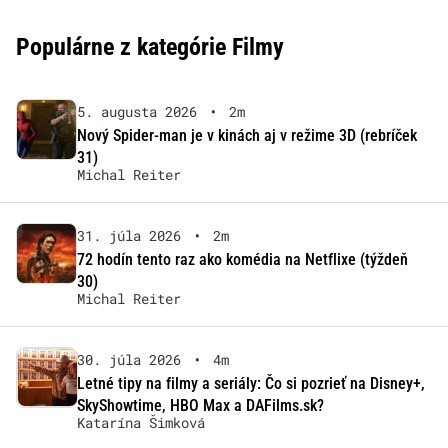
Populárne z kategórie Filmy
5. augusta 2026
•
2m
Nový Spider-man je v kinách aj v režime 3D (rebríček
31)
Michal Reiter
31. júla 2026
•
2m
72 hodín tento raz ako komédia na Netflixe (týždeň
30)
Michal Reiter
30. júla 2026
•
4m
Letné tipy na filmy a seriály: Čo si pozrieť na Disney+,
SkyShowtime, HBO Max a DAFilms.sk?
Katarína Šimková