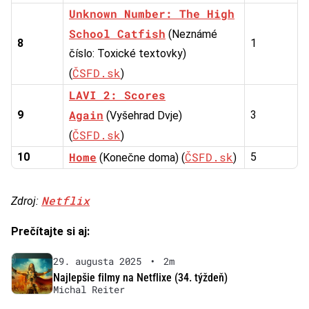
Unknown Number: The High
School Catfish
(Neznámé
8
1
číslo: Toxické textovky)
ČSFD.sk
(
)
LAVI 2: Scores
Again
9
3
(Vyšehrad Dvje)
ČSFD.sk
(
)
Home
ČSFD.sk
10
5
(Konečne doma) (
)
Netflix
Zdroj:
Prečítajte si aj:
29. augusta 2025
•
2m
Najlepšie filmy na Netflixe (34. týždeň)
Michal Reiter