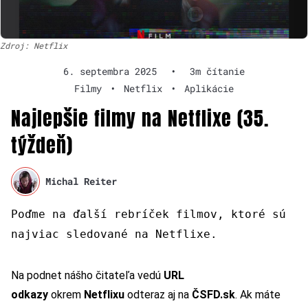
Zdroj: Netflix
6. septembra 2025
•
3m čítanie
Filmy
•
Netflix
•
Aplikácie
Najlepšie filmy na Netflixe (35.
týždeň)
Michal Reiter
Poďme na ďalší rebríček filmov, ktoré sú
najviac sledované na Netflixe.
Na podnet nášho čitateľa vedú
URL
odkazy
okrem
Netflixu
odteraz aj na
ČSFD.sk
. Ak máte