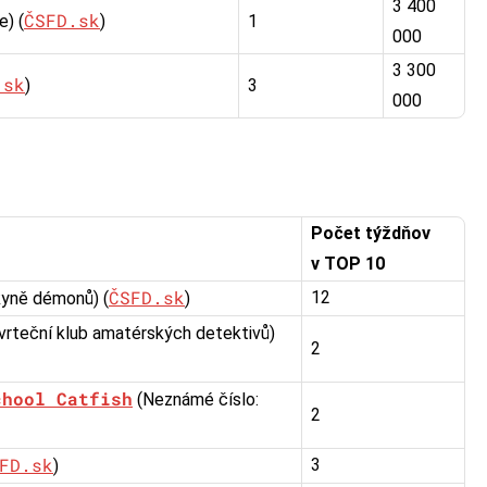
3 400
ČSFD.sk
) (
)
1
000
3 300
.sk
)
3
000
Počet týždňov
v TOP 10
ČSFD.sk
12
yně démonů) (
)
vrteční klub amatérských detektivů)
2
chool Catfish
(Neznámé číslo:
2
FD.sk
3
)