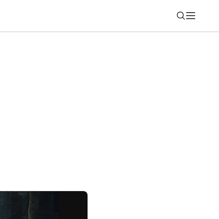
Nájsť
é bezpečnostné opatrenie: Novinku už
nsku