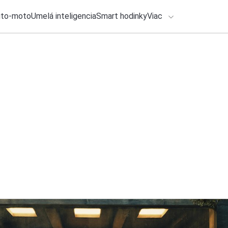
uto-moto
Umelá inteligencia
Smart hodinky
Viac
HLO BY VÁS ZAUJÍMAŤ
Spolupráca
lačové správy
24. júla 2026
•
4m
ADÁVANIA
Tesco zavádza nov
testuje aj na Slove
Zadajte frázu pre vyhľadanie
Katarína Šimková