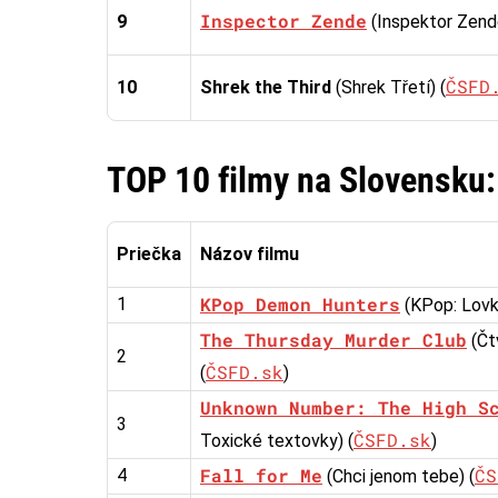
Inspector Zende
9
(Inspektor Zende
ČSFD
10
Shrek the Third
(Shrek Třetí) (
TOP 10 filmy na Slovensku:
Priečka
Názov filmu
KPop Demon Hunters
1
(KPop: Lovk
The Thursday Murder Club
(Čt
2
ČSFD.sk
(
)
Unknown Number: The High S
3
ČSFD.sk
Toxické textovky) (
)
Fall for Me
ČS
4
(Chci jenom tebe) (