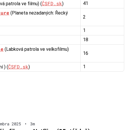
ČSFD.sk
41
á patrola ve filmu) (
)
ture
(Planeta nezadaných: Řecký
2
1
18
ie
(Labková patrola ve velkofilmu)
16
ČSFD.sk
1
 ) (
)
mbra 2025
•
3m