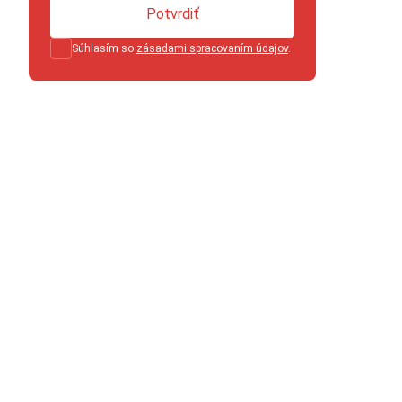
Potvrdiť
Súhlasím so
zásadami spracovaním údajov
.