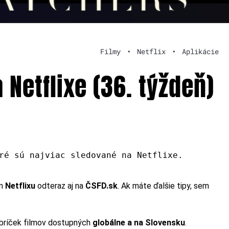
Filmy
•
Netflix
•
Aplikácie
 Netflixe (36. týždeň)
ré sú najviac sledované na Netflixe.
m
Netflixu
odteraz aj na
ČSFD.sk
. Ak máte ďalšie tipy, sem
rebríček filmov dostupných
globálne a na Slovensku
.