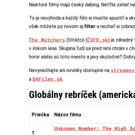
Niektoré filmy majú český dabing, Netflix zatiaľ n
To je nevýhoda a každý film si musíte spustiť a sko
však môžete po novom aj
filter
a nechať si zobraz
The Watchers
ČSFD.sk
(Strážci) (
) je záhadný
v írskom lese. Skupina ľudí sa pred nimi chráni v ch
horor alebo sú toto miesto a javy skutočné? Dobrý 
streamov
Nevynechajte ani novinky dostupné na
DAFilms.sk
a
.
Globálny rebríček (americk
Priečka
Názov filmu
Unknown Number: The High S
1