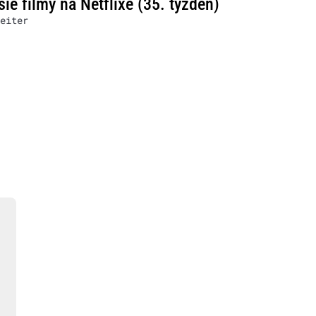
šie filmy na Netflixe (35. týždeň)
eiter