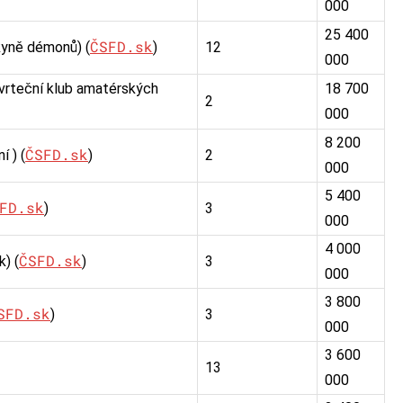
000
25 400
ČSFD.sk
yně démonů) (
)
12
000
vrteční klub amatérských
18 700
2
000
8 200
ČSFD.sk
 ) (
)
2
000
5 400
FD.sk
)
3
000
4 000
ČSFD.sk
) (
)
3
000
3 800
SFD.sk
)
3
000
3 600
13
000