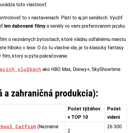
euvádza túto vlastnosť.
ntrolovať to v nastaveniach. Platí to aj pri seriáloch. Využiť
iť
len dabované filmy
a seriály vo vami preferovanom jazyku.
 film o neznámych bytostiach, ktoré vládnu odľahlému miestu
ate hlboko v lese. O čo tu vlastne ide, je to klasický fantasy
film, ktorý si pýta pokračovanie.
acích službách
ako HBO Max, Disney+, SkyShowtime
á a zahraničná produkcia):
Počet týždňov
Počet
v TOP 10
videní
chool Catfish
(Neznámé
26 300
2