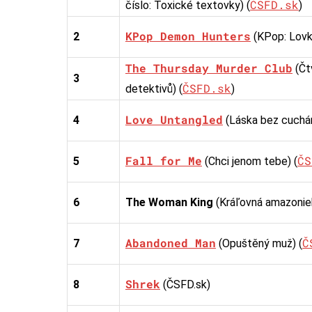
ČSFD.sk
číslo: Toxické textovky) (
)
KPop Demon Hunters
2
(KPop: Lovk
The Thursday Murder Club
(Čt
3
ČSFD.sk
detektivů) (
)
Love Untangled
4
(Láska bez cuchání
Fall for Me
ČS
5
(Chci jenom tebe) (
6
The Woman King
(Kráľovná amazoniek
Abandoned Man
Č
7
(Opuštěný muž) (
Shrek
8
(ČSFD.sk)