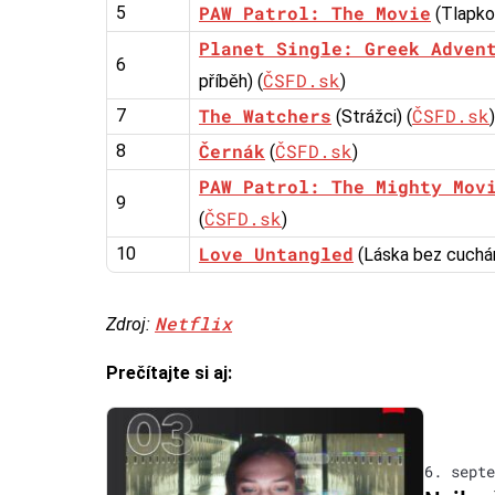
PAW Patrol: The Movie
5
(Tlapkov
Planet Single: Greek Adven
6
ČSFD.sk
příběh) (
)
The Watchers
ČSFD.sk
7
(Strážci) (
)
Černák
ČSFD.sk
8
(
)
PAW Patrol: The Mighty Mov
9
ČSFD.sk
(
)
Love Untangled
10
(Láska bez cuchání
Netflix
Zdroj:
Prečítajte si aj:
6. septe