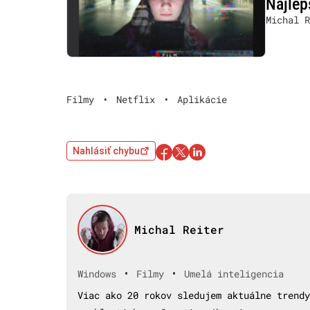
Najlep
Michal R
Filmy
•
Netflix
•
Aplikácie
Nahlásiť chybu
Michal Reiter
•
•
Windows
Filmy
Umelá inteligencia
Viac ako 20 rokov sledujem aktuálne trendy