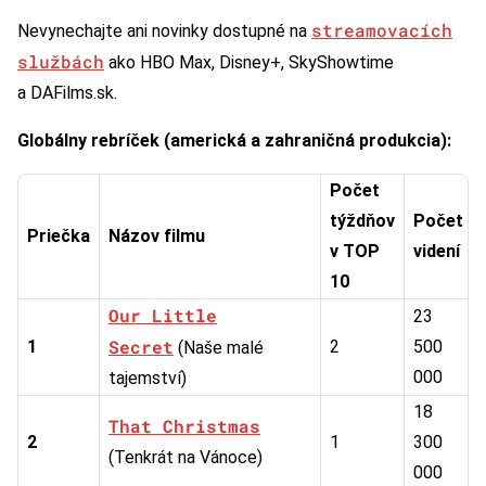
streamovacích
Nevynechajte ani novinky dostupné na
službách
ako HBO Max, Disney+, SkyShowtime
a DAFilms.sk.
Globálny rebríček (americká a zahraničná produkcia):
Počet
týždňov
Počet
Priečka
Názov filmu
v TOP
videní
10
Our Little
23
Secret
1
2
500
(Naše malé
000
tajemství)
18
That Christmas
2
1
300
(Tenkrát na Vánoce)
000