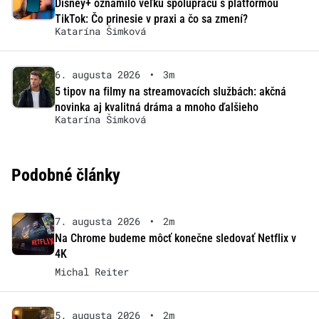
Disney+ oznámilo veľkú spoluprácu s platformou
TikTok: Čo prinesie v praxi a čo sa zmení?
Katarína Šimková
6. augusta 2026
•
3m
5 tipov na filmy na streamovacích službách: akčná
novinka aj kvalitná dráma a mnoho ďalšieho
Katarína Šimková
Podobné články
7. augusta 2026
•
2m
Na Chrome budeme môcť konečne sledovať Netflix v
4K
Michal Reiter
5. augusta 2026
•
2m