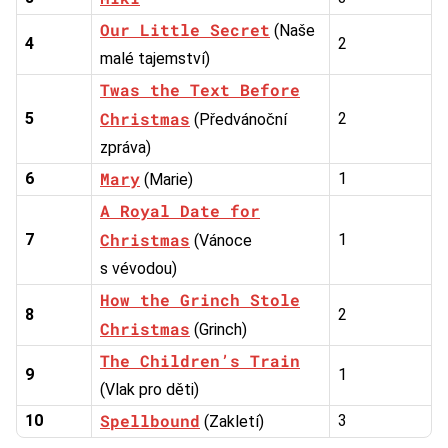
Our Little Secret
(Naše
4
2
malé tajemství)
Twas the Text Before
Christmas
5
2
(Předvánoční
zpráva)
Mary
6
1
(Marie)
A Royal Date for
Christmas
7
1
(Vánoce
s vévodou)
How the Grinch Stole
8
2
Christmas
(Grinch)
The Children’s Train
9
1
(Vlak pro děti)
Spellbound
10
3
(Zakletí)