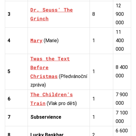
12
Dr. Seuss‘ The
3
8
900
Grinch
000
11
Mary
4
(Marie)
1
400
000
Twas the Text
Before
8 400
5
1
Christmas
000
(Předvánoční
zpráva)
The Children’s
7 900
6
1
Train
000
(Vlak pro děti)
7 100
7
Subservience
1
000
6 600
8
Lucky Baskhar
2