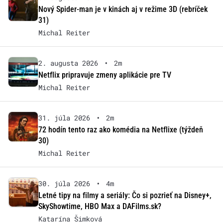
Nový Spider-man je v kinách aj v režime 3D (rebríček
31)
Michal Reiter
2. augusta 2026
•
2m
Netflix pripravuje zmeny aplikácie pre TV
Michal Reiter
31. júla 2026
•
2m
72 hodín tento raz ako komédia na Netflixe (týždeň
30)
Michal Reiter
30. júla 2026
•
4m
Letné tipy na filmy a seriály: Čo si pozrieť na Disney+,
SkyShowtime, HBO Max a DAFilms.sk?
Katarína Šimková