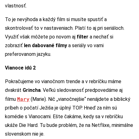
vlastnosť.
To je nevýhoda a každý film si musíte spustiť a
skontrolovať to v nastaveniach. Platí to aj pri seriáloch.
Využiť však môžete po novom aj
filter
a nechať si
zobraziť
len dabované filmy
a seriály vo vami
preferovanom jazyku.
Vianoce idú 2
Pokračujeme vo vianočnom trende a v rebríčku máme
dvakrát
Grincha
. Veľkú sledovanosť predpovedáme aj
Mary
filmu
(Marie). Nič „vianočnejšie“ nenájdete a biblický
príbeh o počatí Ježiša je úplný TOP. Hneď za ním sú
komédie s Vianocami. Ešte čakáme, kedy sa v rebríčku
ukáže Die Hard. Tu bude problém, že na Netflixe, minimálne
slovenskom nie je.