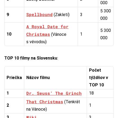
000
5 300
Spellbound
9
(Zakletí)
3
000
A Royal Date for
5 300
Christmas
10
1
(Vánoce
000
s vévodou)
TOP 10 filmy na Slovensku
:
Počet
Priečka
Názov filmu
týždňov v
TOP 10
Dr. Seuss‘ The Grinch
1
18
That Christmas
(Tenkrát
2
1
na Vánoce)
Miki
3
3