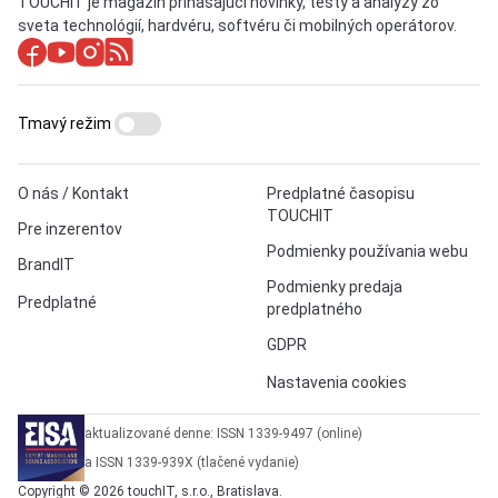
TOUCHIT je magazín prinášajúci novinky, testy a analýzy zo
sveta technológií, hardvéru, softvéru či mobilných operátorov.
Tmavý režim
O nás / Kontakt
Predplatné časopisu
TOUCHIT
Pre inzerentov
Podmienky používania webu
BrandIT
Podmienky predaja
Predplatné
predplatného
GDPR
Nastavenia cookies
aktualizované denne: ISSN 1339-9497 (online)
a ISSN 1339-939X (tlačené vydanie)
Copyright © 2026 touchIT, s.r.o., Bratislava.