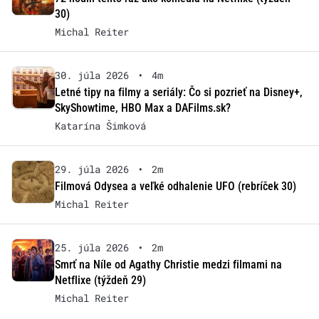
30)
Michal Reiter
30. júla 2026
•
4m
Letné tipy na filmy a seriály: Čo si pozrieť na Disney+,
SkyShowtime, HBO Max a DAFilms.sk?
Katarína Šimková
29. júla 2026
•
2m
Filmová Odysea a veľké odhalenie UFO (rebríček 30)
Michal Reiter
25. júla 2026
•
2m
Smrť na Níle od Agathy Christie medzi filmami na
Netflixe (týždeň 29)
Michal Reiter