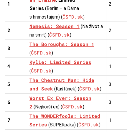
: Limited
1
2
Series
(Berlín – a Dáma
ČSFD.sk
s hranostajem) (
)
Nemesis: Season 1
(Na život a
2
2
ČSFD.sk
na smrt) (
)
The Boroughs: Season 1
3
1
ČSFD.sk
(
)
Kylie: Limited Series
4
1
ČSFD.sk
(
)
The Chestnut Man: Hide
5
3
and Seek
ČSFD.sk
(Kaštánek) (
)
Worst Ex Ever: Season
6
3
2
ČSFD.sk
(Nejhorší ex) (
)
The WONDERfools: Limited
7
1
Series
ČSFD.sk
(SUPERpaka) (
)