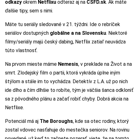
odkazy
okrem
Netflixu
odteraz aj na
ČSFD.sk
. Ak máte
ďalšie tipy, sem s nimi.
Máte tu seriály sledované v 21. týždni. Ide o rebríček
seriálov dostupných
globálne a na Slovensku
. Niektoré
filmy/seriály majú český dabing, Netflix zatiaľ neuvádza
túto vlastnosť.
Na prvom mieste máme
Nemesis
, v preklade na Život a na
smrt. Zlodejský film o partii, ktorá vykráda úplne iným
štýlom a stále im to vychádza. Detektív z L.A. už po nich
ide dlho a čím dlhšie to robíte, tým je väčšia šanca odkloniť
sa z pôvodného plánu a začať robiť chyby. Dobrá akcia na
Netflixe.
Potenciál má aj
The Boroughs
, kde sa otec rodiny, ktorý
zostal vdovec nasťahuje do mestečka seniorov. Na rovinu
povedané, už keď to začnete pozerať, viete, že na tomto