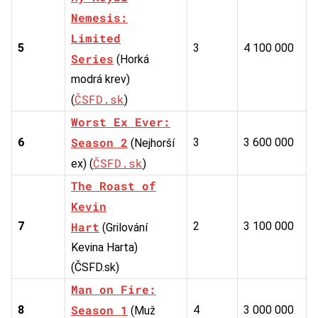
Nemesis:
Limited
5
3
4 100 000
Series
(Horká
modrá krev)
ČSFD.sk
(
)
Worst Ex Ever:
Season 2
6
3
3 600 000
(Nejhorší
ČSFD.sk
ex) (
)
The Roast of
Kevin
7
Hart
2
3 100 000
(Grilování
Kevina Harta)
(ČSFD.sk)
Man on Fire:
Season 1
8
4
3 000 000
(Muž