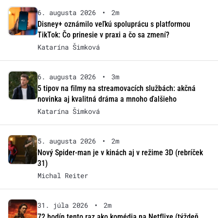
6. augusta 2026
•
2m
Disney+ oznámilo veľkú spoluprácu s platformou
TikTok: Čo prinesie v praxi a čo sa zmení?
Katarína Šimková
6. augusta 2026
•
3m
5 tipov na filmy na streamovacích službách: akčná
novinka aj kvalitná dráma a mnoho ďalšieho
Katarína Šimková
5. augusta 2026
•
2m
Nový Spider-man je v kinách aj v režime 3D (rebríček
31)
Michal Reiter
31. júla 2026
•
2m
72 hodín tento raz ako komédia na Netflixe (týždeň