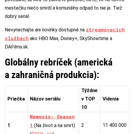
mestečku niečo smrdí a komunálny odpad to nie je. Tiež
dobrý seriál.
streamovacích
Nevynechajte ani novinky dostupné na
službách
ako HBO Max, Disney+, SkyShowtime a
DAFilms.sk.
Globálny rebríček (americká
a zahraničná produkcia):
Týždne
Priečka
Názov seriálu
v TOP
Videnia
10
Nemesis: Season
1
1
2
11 400 000
(Na život a na smrt)
ČSFD.sk