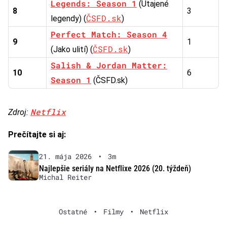
Legends: Season 1
(Utajené
8
3
ČSFD.sk
legendy) (
)
Perfect Match: Season 4
9
1
ČSFD.sk
(Jako ulití) (
)
Salish & Jordan Matter:
10
6
Season 1
(ČSFD.sk)
Netflix
Zdroj:
Prečítajte si aj:
21. mája 2026
•
3m
Najlepšie seriály na Netflixe 2026 (20. týždeň)
Michal Reiter
Ostatné
•
Filmy
•
Netflix