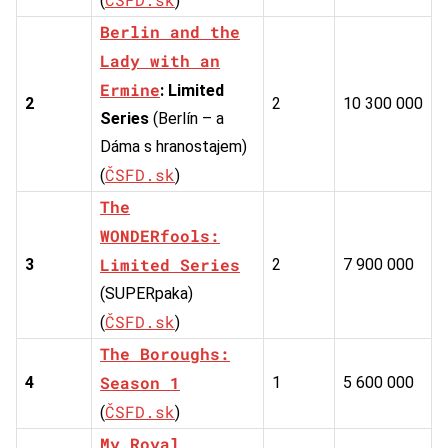
(
)
Berlin and the
Lady with an
Ermine
: Limited
2
2
10 300 000
Series
(Berlín – a
Dáma s hranostajem)
ČSFD.sk
(
)
The
WONDERfools:
Limited Series
3
2
7 900 000
(SUPERpaka)
ČSFD.sk
(
)
The Boroughs:
Season 1
4
1
5 600 000
ČSFD.sk
(
)
My Royal