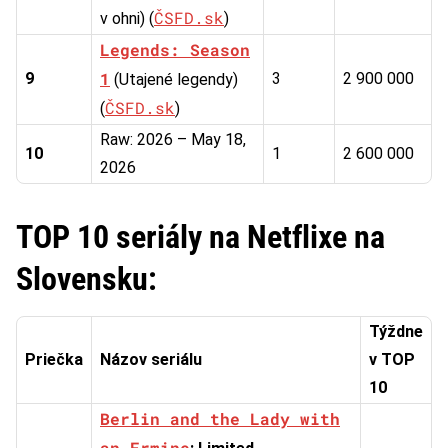
ČSFD.sk
v ohni) (
)
Legends: Season
1
9
3
2 900 000
(Utajené legendy)
ČSFD.sk
(
)
Raw: 2026 – May 18,
10
1
2 600 000
2026
TOP 10 seriály na Netflixe na
Slovensku:
Týždne
Priečka
Názov seriálu
v TOP
10
Berlin and the Lady with
an Ermine