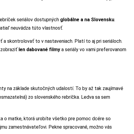
 rebríček seriálov dostupných
globálne a na Slovensku
.
zatiaľ neuvádza túto vlastnosť.
 a skontrolovať to v nastaveniach. Platí to aj pri seriáloch.
 zobraziť
len dabované filmy
a seriály vo vami preferovanom
enty na základe skutočných udalostí. To by až tak zaujímavé
esmazatelná) zo slovenského rebríčka. Ledva sa sem
lka o matke, ktorá urobíte všetko pre pomoc dcére so
ojmu zamestnávateľovi. Pekne spracované, možno vás