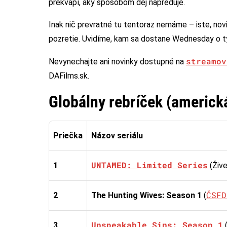
prekvapí, aký spôsobom dej napreduje.
Inak nič prevratné tu tentoraz nemáme – iste, no
pozretie. Uvidíme, kam sa dostane Wednesday o tý
streamov
Nevynechajte ani novinky dostupné na
DAFilms.sk.
Globálny rebríček (americk
Priečka
Názov seriálu
UNTAMED: Limited Series
1
(Živel
ČSFD
2
The Hunting Wives: Season 1
(
Unspeakable Sins: Season 1
3
(