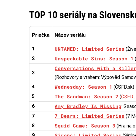
TOP 10 seriály na Slovensk
Priečka
Názov seriálu
UNTAMED: Limited Series
1
(Živel
Unspeakable Sins: Season 1
2
(
Conversations with a Kille
3
(Rozhovory s vrahem: Výpověď Samova
Wednesday: Season 1
4
(ČSFD.sk)
The Sandman: Season 2
ČSFD
5
(
Amy Bradley Is Missing
6
: Seas
7 Bears: Limited Series
7
(7 M
Squid Game: Season 3
8
(Hra na ol
Sirens: Limited Series
9
(Sirény