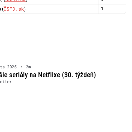
ČSFD.sk
1
 (
)
ta 2025
•
2m
šie seriály na Netflixe (30. týždeň)
eiter