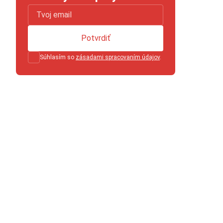
Potvrdiť
Súhlasím so
zásadami spracovaním údajov
.