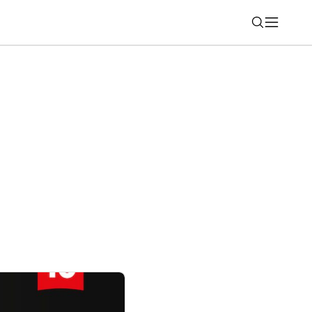
Nájsť
 otravný trend s obrázkami na sieti X?