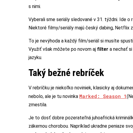
s nimi.
Vyberali sme seriály sledované v 31. týždni. Ide o
Niektoré filmy/seriály majú český dabing, Netflix 
To je nevýhoda a každý film/seriál si musíte spustiť
Využiť však môžete po novom aj
filter
a nechať si
jazyku.
Taký bežné rebríček
V rebríčku je niekoľko noviniek, klasicky aj dokum
Marked: Season 1
nebolo, ale je tu novinka
(N
zmestila.
Je to dosť dobre pozerateľná juhoafrická kriminá
zákernou chorobou. Napríklad ukradne peniaze sv