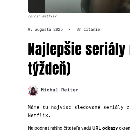
Zdroj: Netflix
9. augusta 2025
•
3m čítanie
Najlepšie seriály 
týždeň)
Michal Reiter
Máme tu najviac sledované seriály z
Netflix.
Na podnet nášho čitateľa vedú
URL odkazy
okre