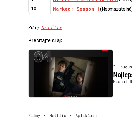
Marked: Season 1
10
(Nesmazatelná)
Netflix
Zdroj:
Prečítajte si aj:
2. augus
Najlep
Michal R
Filmy
•
Netflix
•
Aplikácie