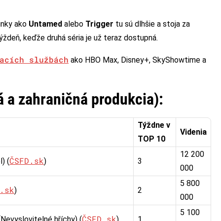
vinky ako
Untamed
alebo
Trigger
tu sú dlhšie a stoja za
ždeň, keďže druhá séria je už teraz dostupná.
acích službách
ako HBO Max, Disney+, SkyShowtime a
á a zahraničná produkcia):
Týždne v
Videnia
TOP 10
12 200
ČSFD.sk
) (
)
3
000
5 800
.sk
)
2
000
5 100
ČSFD.sk
Nevyslovitelné hříchy) (
)
1