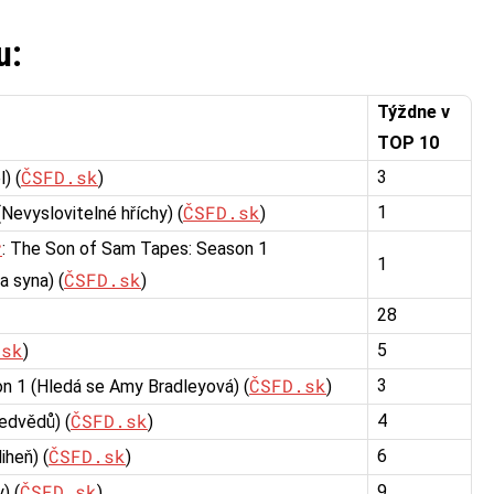
u:
Týždne v
TOP 10
ČSFD.sk
3
) (
)
ČSFD.sk
1
Nevyslovitelné hříchy) (
)
r
: The Son of Sam Tapes: Season 1
1
ČSFD.sk
 syna) (
)
28
.sk
5
)
ČSFD.sk
3
on 1 (Hledá se Amy Bradleyová) (
)
ČSFD.sk
4
edvědů) (
)
ČSFD.sk
6
iheň) (
)
ČSFD.sk
9
) (
)