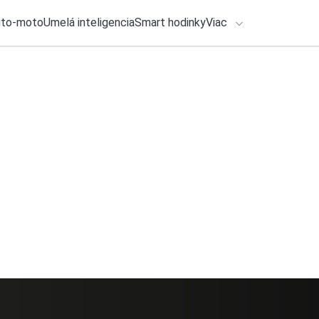
uto-moto
Umelá inteligencia
Smart hodinky
Viac
HLO BY VÁS ZAUJÍMAŤ
lačové správy
ADÁVANIA
28. júla 2026
•
2m
Všimli ste si tento
Zadajte frázu pre vyhľadanie
Michal Reiter