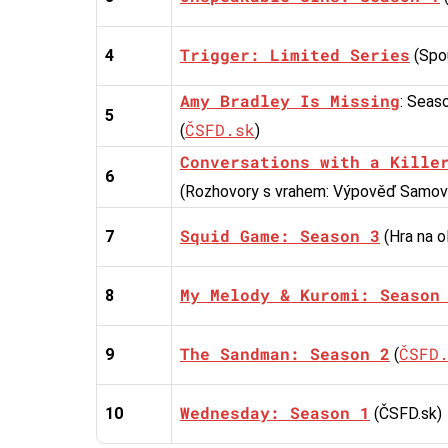
Trigger: Limited Series
4
(Spou
Amy Bradley Is Missing
: Seas
5
ČSFD.sk
(
)
Conversations with a Kille
6
(Rozhovory s vrahem: Výpověď Samova
Squid Game: Season 3
7
(Hra na ol
My Melody & Kuromi: Season
8
The Sandman: Season 2
ČSFD
9
(
Wednesday: Season 1
10
(ČSFD.sk)