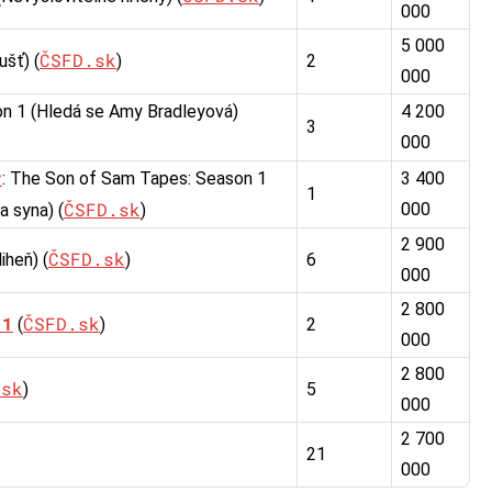
000
5 000
ČSFD.sk
šť) (
)
2
000
on 1 (Hledá se Amy Bradleyová)
4 200
3
000
r
: The Son of Sam Tapes: Season 1
3 400
1
ČSFD.sk
000
 syna) (
)
2 900
ČSFD.sk
iheň) (
)
6
000
2 800
 1
ČSFD.sk
(
)
2
000
2 800
.sk
)
5
000
2 700
21
000