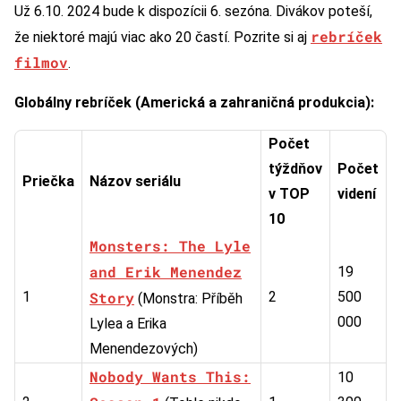
Už 6.10. 2024 bude k dispozícii 6. sezóna. Divákov poteší,
rebríček
že niektoré majú viac ako 20 častí. Pozrite si aj
filmov
.
Globálny rebríček (Americká a zahraničná produkcia):
Počet
týždňov
Počet
Priečka
Názov seriálu
v TOP
videní
10
Monsters: The Lyle
and Erik Menendez
19
1
Story
2
500
(Monstra: Příběh
000
Lylea a Erika
Menendezových)
Nobody Wants This:
10