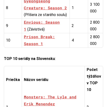
Gyeongseong
3 100
Creature: Season 2
8
1
000
(Příšera ze starého soulu)
Envious: Season
2 800
9
2
1
000
(Závistivá)
Prison Break:
2 800
10
4
Season 1
000
TOP 10 seriály na Slovensku
:
Počet
týždňov
Priečka
Názov seriálu
v TOP
10
Monsters: The Lyle and
Erik Menendez