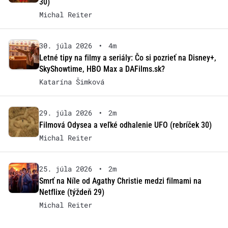
30)
Michal Reiter
30. júla 2026
•
4m
Letné tipy na filmy a seriály: Čo si pozrieť na Disney+,
SkyShowtime, HBO Max a DAFilms.sk?
Katarína Šimková
29. júla 2026
•
2m
Filmová Odysea a veľké odhalenie UFO (rebríček 30)
Michal Reiter
25. júla 2026
•
2m
Smrť na Níle od Agathy Christie medzi filmami na
Netflixe (týždeň 29)
Michal Reiter