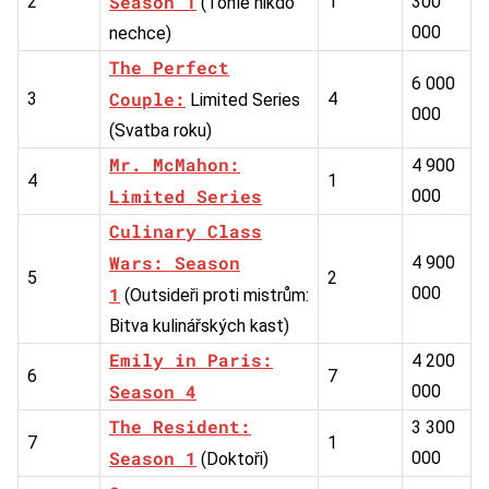
Season 1
2
1
300
(Tohle nikdo
000
nechce)
The Perfect
6 000
Couple:
3
4
Limited Series
000
(Svatba roku)
Mr. McMahon:
4 900
4
1
Limited Series
000
Culinary Class
Wars: Season
4 900
5
2
1
000
(Outsideři proti mistrům:
Bitva kulinářských kast)
Emily in Paris:
4 200
6
7
Season 4
000
The Resident:
3 300
7
1
Season 1
000
(Doktoři)