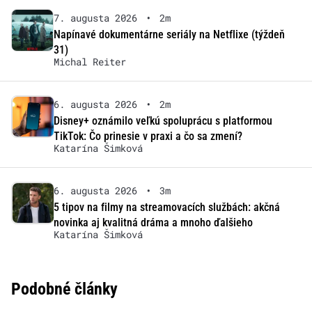
7. augusta 2026
•
2m
Napínavé dokumentárne seriály na Netflixe (týždeň
31)
Michal Reiter
6. augusta 2026
•
2m
Disney+ oznámilo veľkú spoluprácu s platformou
TikTok: Čo prinesie v praxi a čo sa zmení?
Katarína Šimková
6. augusta 2026
•
3m
5 tipov na filmy na streamovacích službách: akčná
novinka aj kvalitná dráma a mnoho ďalšieho
Katarína Šimková
Podobné články