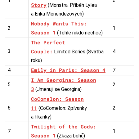
1
2
Story
(Monstra: Příběh Lylea
a Erika Menendezových)
Nobody Wants This:
2
1
Season 1
(Tohle nikdo nechce)
The Perfect
Couple:
3
4
Limited Series (Svatba
roku)
Emily in Paris: Season 4
4
7
I Am Georgina: Season
5
2
3
(Jmenuji se Georgina)
CoComelon: Season
11
6
2
(CoComelon: Zpívanky
a říkanky)
Twilight of the Gods:
7
1
Season 1
(Zkáza bohů)