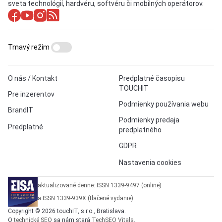
sveta technológií, hardvéru, softvéru či mobilných operátorov.
Tmavý režim
O nás / Kontakt
Predplatné časopisu
TOUCHIT
Pre inzerentov
Podmienky používania webu
BrandIT
Podmienky predaja
Predplatné
predplatného
GDPR
Nastavenia cookies
aktualizované denne: ISSN 1339-9497 (online)
a ISSN 1339-939X (tlačené vydanie)
Copyright © 2026 touchIT, s.r.o., Bratislava.
O
technické SEO
sa nám stará
TechSEO Vitals
.