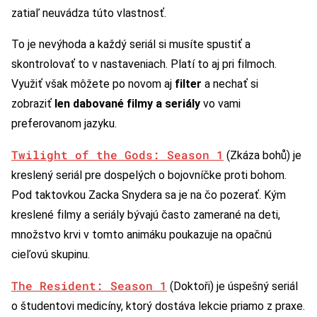
zatiaľ neuvádza túto vlastnosť.
To je nevýhoda a každý seriál si musíte spustiť a
skontrolovať to v nastaveniach. Platí to aj pri filmoch.
Využiť však môžete po novom aj
filter
a nechať si
zobraziť
len dabované filmy
a seriály
vo vami
preferovanom jazyku.
Twilight of the Gods: Season 1
(Zkáza bohů) je
kreslený seriál pre dospelých o bojovníčke proti bohom.
Pod taktovkou Zacka Snydera sa je na čo pozerať. Kým
kreslené filmy a seriály bývajú často zamerané na deti,
množstvo krvi v tomto animáku poukazuje na opačnú
cieľovú skupinu.
The Resident: Season 1
(Doktoři) je úspešný seriál
o študentovi medicíny, ktorý dostáva lekcie priamo z praxe.