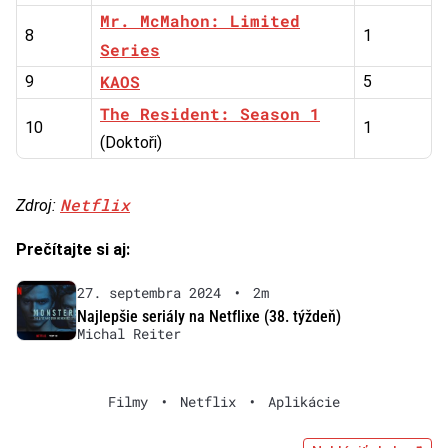
Mr. McMahon: Limited
8
1
Series
KAOS
9
5
The Resident: Season 1
10
1
(Doktoři)
Netflix
Zdroj:
Prečítajte si aj:
27. septembra 2024
•
2m
Najlepšie seriály na Netflixe (38. týždeň)
Michal Reiter
Filmy
•
Netflix
•
Aplikácie