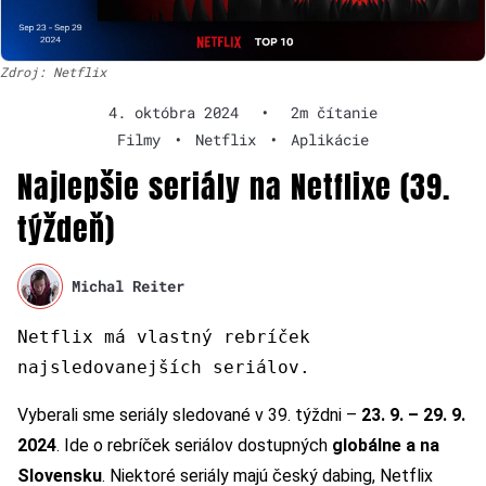
Zdroj: Netflix
4. októbra 2024
•
2m čítanie
Filmy
•
Netflix
•
Aplikácie
Najlepšie seriály na Netflixe (39.
týždeň)
Michal Reiter
Netflix má vlastný rebríček
najsledovanejších seriálov.
Vyberali sme seriály sledované v 39. týždni –
23. 9. – 29. 9.
2024
. Ide o rebríček seriálov dostupných
globálne a na
Slovensku
. Niektoré seriály majú český dabing, Netflix