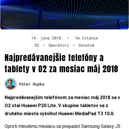
14. júna 2018
•
1m čítanie
O2
•
Operátori
•
Ostatné
Najpredávanejšie telefóny a
tablety v O2 za mesiac máj 2018
Peter Hupka
Najpredávanejším telefónom za mesiac máj 2018 sa v
O2 stal Huawei P20 Lite. V skupine tabletov sa z
druhého miesta vyšvihol Huawei MediaPad T3 10.0.
Oproti minulému mesiacu sa prepadol Samsung Galaxy J5