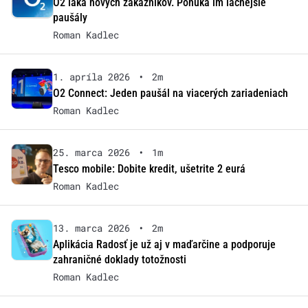
O2 láka nových zákazníkov. Ponúka im lacnejšie
paušály
Roman Kadlec
1. apríla 2026
•
2m
O2 Connect: Jeden paušál na viacerých zariadeniach
Roman Kadlec
25. marca 2026
•
1m
Tesco mobile: Dobite kredit, ušetrite 2 eurá
Roman Kadlec
13. marca 2026
•
2m
Aplikácia Radosť je už aj v maďarčine a podporuje
zahraničné doklady totožnosti
Roman Kadlec