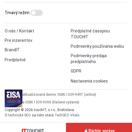
Tmavý režim
O nás / Kontakt
Predplatné časopisu
TOUCHIT
Pre inzerentov
Podmienky používania webu
BrandIT
Podmienky predaja
Predplatné
predplatného
GDPR
Nastavenia cookies
aktualizované denne: ISSN 1339-9497 (online)
a ISSN 1339-939X (tlačené vydanie)
Copyright © 2026 touchIT, s.r.o., Bratislava.
O
technické SEO
sa nám stará
TechSEO Vitals
.
TOUCHIT
Rýchle správy