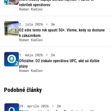
rebríček operátorov
Roman Kadlec
2. júla 2026
•
3m
O2 ešte tento rok spustí 5G+. Vieme, kedy sa dostane
k zákazníkom
Roman Kadlec
1. mája 2026
•
2m
Oficiálne: O2 získalo operátora UPC, aké sú ďalšie
plány
Roman Kadlec
Podobné články
29. apríla 2026
•
2m