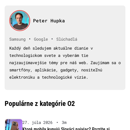
Peter Hupka
•
•
Samsung
Google
Slúchadlá
Každý deň sledujem aktuálne dianie v
technologickom svete a vyberám tie
najzaujímavejšie témy pre náš web. Zaujímam sa o
smartfóny, aplikácie, gadgety, nositeľnú
elektroniku a technologické vízie.
Populárne z kategórie O2
27. júla 2026
•
3m
Ktoré mobily kupujú Slováci najviac? Pozrite si