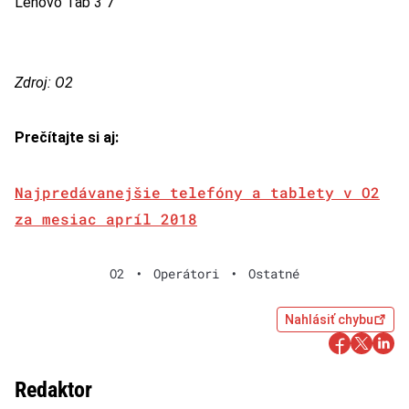
Lenovo Tab 3 7
Zdroj: O2
Prečítajte si aj:
Najpredávanejšie telefóny a tablety v O2
za mesiac apríl 2018
O2
•
Operátori
•
Ostatné
Nahlásiť chybu
Redaktor