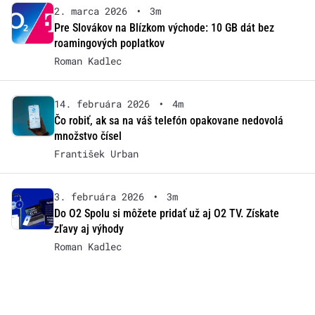
2. marca 2026
•
3m
Pre Slovákov na Blízkom východe: 10 GB dát bez
roamingových poplatkov
Roman Kadlec
14. februára 2026
•
4m
Čo robiť, ak sa na váš telefón opakovane nedovolá
množstvo čísel
František Urban
3. februára 2026
•
3m
Do O2 Spolu si môžete pridať už aj O2 TV. Získate
zľavy aj výhody
Roman Kadlec