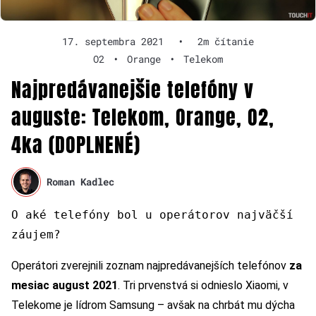
17. septembra 2021
•
2m čítanie
O2
•
Orange
•
Telekom
Najpredávanejšie telefóny v
auguste: Telekom, Orange, O2,
4ka (DOPLNENÉ)
Roman Kadlec
O aké telefóny bol u operátorov najväčší
záujem?
Operátori zverejnili zoznam najpredávanejších telefónov
za
mesiac august 2021
. Tri prvenstvá si odnieslo Xiaomi, v
Telekome je lídrom Samsung – avšak na chrbát mu dýcha