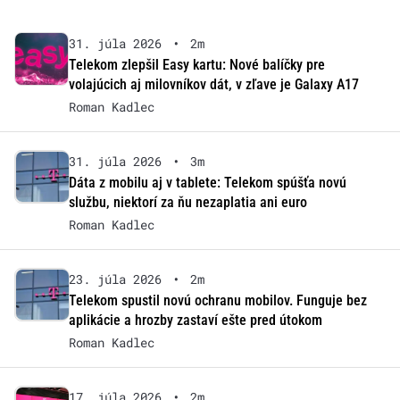
31. júla 2026
•
2m
Telekom zlepšil Easy kartu: Nové balíčky pre
volajúcich aj milovníkov dát, v zľave je Galaxy A17
Roman Kadlec
31. júla 2026
•
3m
Dáta z mobilu aj v tablete: Telekom spúšťa novú
službu, niektorí za ňu nezaplatia ani euro
Roman Kadlec
23. júla 2026
•
2m
Telekom spustil novú ochranu mobilov. Funguje bez
aplikácie a hrozby zastaví ešte pred útokom
Roman Kadlec
17. júla 2026
•
2m