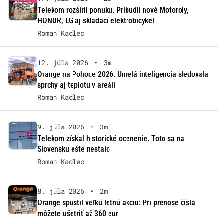
Telekom rozšíril ponuku. Pribudli nové Motoroly,
HONOR, LG aj skladací elektrobicykel
Roman Kadlec
12. júla 2026
•
3m
Orange na Pohode 2026: Umelá inteligencia sledovala
sprchy aj teplotu v areáli
Roman Kadlec
9. júla 2026
•
3m
Telekom získal historické ocenenie. Toto sa na
Slovensku ešte nestalo
Roman Kadlec
8. júla 2026
•
2m
Orange spustil veľkú letnú akciu: Pri prenose čísla
môžete ušetriť až 360 eur