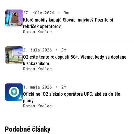
27. júla 2026
•
3m
Ktoré mobily kupujú Slováci najviac? Pozrite si
rebríček operátorov
Roman Kadlec
2. júla 2026
•
3m
O2 ešte tento rok spustí 5G+. Vieme, kedy sa dostane
k zákazníkom
Roman Kadlec
1. mája 2026
•
2m
Oficiálne: O2 získalo operátora UPC, aké sú ďalšie
plány
Roman Kadlec
Podobné články