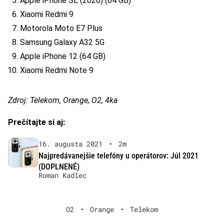
Apple iPhone SE (2020) (64 GB)
Xiaomi Redmi 9
Motorola Moto E7 Plus
Samsung Galaxy A32 5G
Apple iPhone 12 (64 GB)
Xiaomi Redmi Note 9
Zdroj: Telekom, Orange, O2, 4ka
Prečítajte si aj:
16. augusta 2021
•
2m
Najpredávanejšie telefóny u operátorov: Júl 2021
(DOPLNENÉ)
Roman Kadlec
O2
•
Orange
•
Telekom