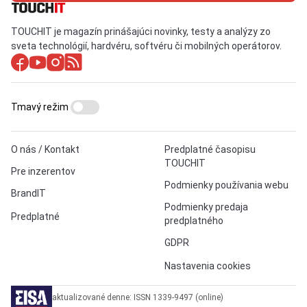
TOUCHIT je magazín prinášajúci novinky, testy a analýzy zo
sveta technológií, hardvéru, softvéru či mobilných operátorov.
Tmavý režim
O nás / Kontakt
Predplatné časopisu
TOUCHIT
Pre inzerentov
Podmienky používania webu
BrandIT
Podmienky predaja
Predplatné
predplatného
GDPR
Nastavenia cookies
aktualizované denne: ISSN 1339-9497 (online)