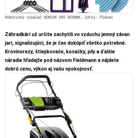
Robotický vysávač SENCOR SRV 8550BK, Zdroj: Planeo
Záhradkári už určite zachytili vo vzduchu jemný závan
jari, signalizujúci, že je čas dokúpiť všetko potrebné.
Krovinorezy, štiepkovače, kosačky, píly a ďalšie
náradie hľadajte pod názvom
Fieldmann
a nájdete
dobrú cenu, výkon aj vašu spokojnosť.