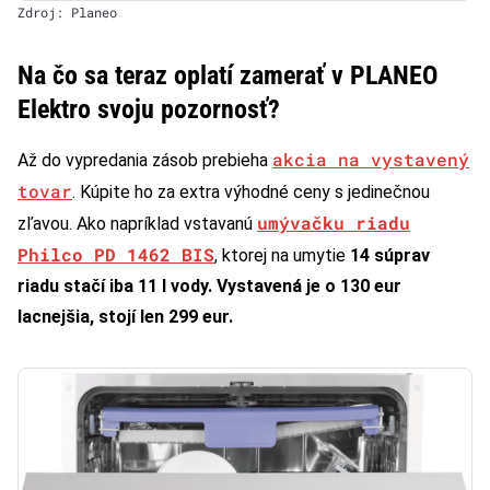
Zdroj: Planeo
Na čo sa teraz oplatí zamerať v PLANEO
Elektro svoju pozornosť?
akcia na vystavený
Až do vypredania zásob prebieha
tovar
. Kúpite ho za extra výhodné ceny s jedinečnou
umývačku riadu
zľavou. Ako napríklad vstavanú
Philco PD 1462 BIS
, ktorej na umytie
14 súprav
riadu stačí iba 11 l vody. Vystavená je o 130 eur
lacnejšia, stojí len 299 eur.