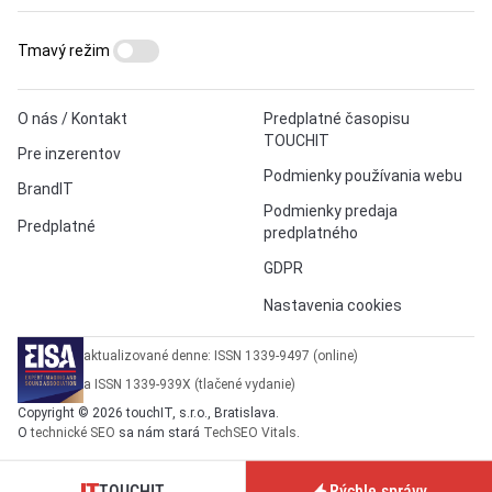
Tmavý režim
O nás / Kontakt
Predplatné časopisu
TOUCHIT
Pre inzerentov
Podmienky používania webu
BrandIT
Podmienky predaja
Predplatné
predplatného
GDPR
Nastavenia cookies
aktualizované denne: ISSN 1339-9497 (online)
a ISSN 1339-939X (tlačené vydanie)
Copyright © 2026 touchIT, s.r.o., Bratislava.
O
technické SEO
sa nám stará
TechSEO Vitals
.
TOUCHIT
Rýchle správy