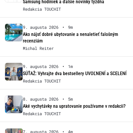
Samsung hodiniek a ďalšie novinky týždňa
Redakcia TOUCHIT
9. augusta 2026
•
9m
Ako nájsť dobré ubytovanie a nenaletieť falošným
recenziám
Michal Reiter
9. augusta 2026
•
1m
SÚŤAŽ: Vyhrajte dva bestsellery UVOĽNENÍ a SCELENÍ
Redakcia TOUCHIT
8. augusta 2026
•
5m
Aké vychytávky na upratovanie používame v redakcii?
Redakcia TOUCHIT
7. augusta 2026
•
4m