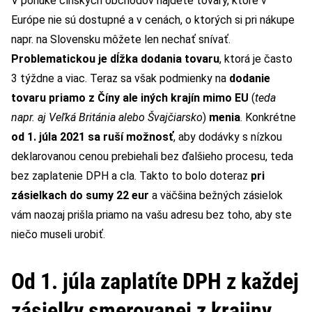
V ponuke čínskych obchodov nájdete tovary, ktoré v
Európe nie sú dostupné a v cenách, o ktorých si pri nákupe
napr. na Slovensku môžete len nechať snívať.
Problematickou je dĺžka dodania tovaru
, ktorá je často
3 týždne a viac. Teraz sa však podmienky na
dodanie
tovaru priamo z Číny ale iných krajín mimo EU
(
teda
napr. aj Veľká Británia alebo Švajčiarsko
)
menia
. Konkrétne
od 1. júla 2021 sa ruší možnosť
, aby dodávky s nízkou
deklarovanou cenou prebiehali bez ďalšieho procesu, teda
bez zaplatenie DPH a cla. Takto to bolo doteraz
pri
zásielkach do sumy 22 eur
a väčšina bežných zásielok
vám naozaj prišla priamo na vašu adresu bez toho, aby ste
niečo museli urobiť.
Od 1. júla zaplatíte DPH z každej
zásielky smerovanej z krajiny