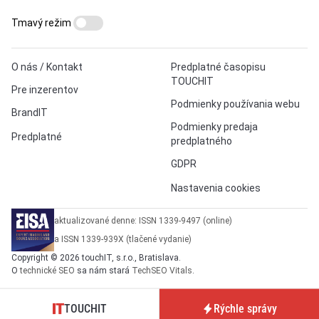
Tmavý režim
O nás / Kontakt
Predplatné časopisu
TOUCHIT
Pre inzerentov
Podmienky používania webu
BrandIT
Podmienky predaja
Predplatné
predplatného
GDPR
Nastavenia cookies
aktualizované denne: ISSN 1339-9497 (online)
a ISSN 1339-939X (tlačené vydanie)
Copyright © 2026 touchIT, s.r.o., Bratislava.
O
technické SEO
sa nám stará
TechSEO Vitals
.
TOUCHIT
Rýchle správy