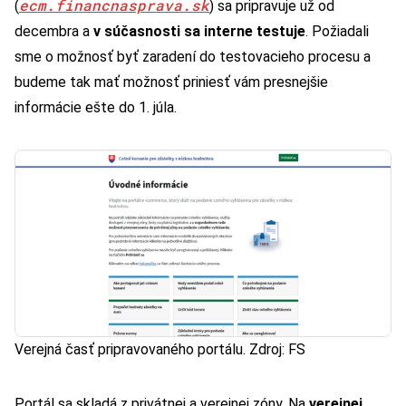
ecm.financnasprava.sk
(
) sa pripravuje už od
decembra a
v súčasnosti sa interne testuje
. Požiadali
sme o možnosť byť zaradení do testovacieho procesu a
budeme tak mať možnosť priniesť vám presnejšie
informácie ešte do 1. júla.
Verejná časť pripravovaného portálu. Zdroj: FS
Portál sa skladá z privátnej a verejnej zóny. Na
verejnej