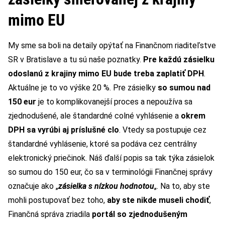
mimo EU
My sme sa boli na detaily opýtať na Finančnom riaditeľstve
SR v Bratislave a tu sú naše poznatky.
Pre každú zásielku
odoslanú z krajiny mimo EU bude treba zaplatiť DPH
.
Aktuálne je to vo výške 20 %. Pre zásielky
so sumou nad
150 eur
je to komplikovanejší proces a nepoužíva sa
zjednodušené, ale štandardné colné vyhlásenie a
okrem
DPH sa vyrúbi aj príslušné clo
. Vtedy sa postupuje cez
štandardné vyhlásenie, ktoré sa podáva cez centrálny
elektronický priečinok. Náš ďalší popis sa tak týka zásielok
so sumou do 150 eur, čo sa v terminológii Finančnej správy
označuje ako „
zásielka s nízkou hodnotou
„. Na to, aby ste
mohli postupovať bez toho,
aby ste nikde museli chodiť
,
Finančná správa zriadila
portál so zjednodušeným