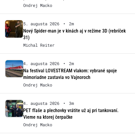
Ondrej Macko
5. augusta 2026
•
2m
Nový Spider-man je v kinách aj v režime 3D (rebríček
31)
Michal Reiter
4. augusta 2026
•
2m
Na festival LOVESTREAM vlakom: vybrané spoje
mimoriadne zastavia vo Vajnoroch
Ondrej Macko
4. augusta 2026
•
3m
PET fľaše a plechovky vrátite už aj pri tankovaní.
Vieme na ktorej čerpačke
Ondrej Macko