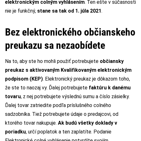
elektronickým colným vyhlásením
. Ten ešte v súčasnosti
nie je funkčný,
stane sa tak od 1. júla 2021
.
Bez elektronického občianskeho
preukazu sa nezaobídete
Na to, aby ste ho mohli použiť potrebujete
občiansky
preukaz s aktivovaným Kvalifikovaným elektronickým
podpisom (KEP)
. Elektronický preukaz je dôkazom toho,
že ste to naozaj vy. Ďalej potrebujete
faktúru k danému
tovaru
, z nej potrebujete výslednú sumu a číslo zásielky.
Ďalej tovar zatriedite podľa príslušného colného
sadzobníka. Tiež potrebujete údaje o predajcovi, od
ktorého tovar nakupuje.
Ak budú všetky doklady v
poriadku
, určí poplatok a ten zaplatíte. Podanie
Elektronické colné vyhlásenie potvrdíte svojím