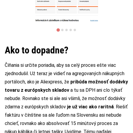
Ako to dopadne?
Číňania si určite poriadia, aby sa celý proces ešte viac
zjednodušil. Už teraz je vidieť na agregovaných nákupných
portáloch, ako je Aliexpress, že
pribúda možnosť dodávky
tovaru z európskych skladov
a tu sa DPH ani clo týkať
nebude. Rovnako ste si ale asi všimli, že možnosť dodávky
zdarma z európskych skladov
je už viac ako raritná
. Riešiť
faktúru v čínštine sa ale ľuďom na Slovensku asi nebude
chcieť, rovnako ako absolvovať 15 minútový proces za
nákup káblika či letnej tašky. Uvidíme. Tému naďalej