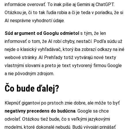
informácie overovať. To inak píše aj Gemini aj ChatGPT.
Otázkou je, či to tak ľudia robia a či je teda v poriadku, že si
AI nesprávne vyhodnotí údaje.
Súd argument od Googlu odmietol
s tým, že len
informovať o tom, že AI robí chyby, nestačí. Podľa súdu už
nejde o klasický vyhľadávač, ktorý iba zobrazí odkazy na iné
webové stránky. AI Prehľady totiž vytvárajú nové texty
vlastnými slovami a preto je text vytvorený firmou Google
a nie pôvodným zdrojom.
Čo bude ďalej?
Klepnúť gigantovi po prstoch znie dobre, ale môže to byť
negatívny precedens do budúcna
. Google sa chce
odvolať. Otázkou tiež bude, čo s veľkými jazykovými
modelmi, ktoré dokonalé nebudú. Budú vývojári prinášať