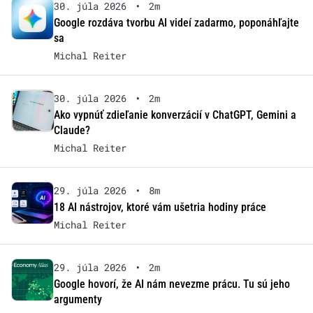
30. júla 2026
•
2m
Google rozdáva tvorbu AI videí zadarmo, poponáhľajte
sa
Michal Reiter
30. júla 2026
•
2m
Ako vypnúť zdieľanie konverzácií v ChatGPT, Gemini a
Claude?
Michal Reiter
29. júla 2026
•
8m
18 AI nástrojov, ktoré vám ušetria hodiny práce
Michal Reiter
29. júla 2026
•
2m
Google hovorí, že AI nám nevezme prácu. Tu sú jeho
argumenty