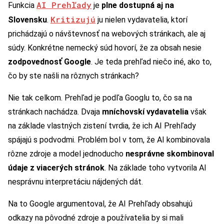
AI Prehľady
Funkcia
je
plne dostupná aj na
Kritizujú
Slovensku
.
ju nielen vydavatelia, ktorí
prichádzajú o návštevnosť na webových stránkach, ale aj
súdy. Konkrétne nemecký súd hovorí, že za obsah nesie
zodpovednosť Google
. Je teda prehľad niečo iné, ako to,
čo by ste našli na rôznych stránkach?
Nie tak celkom. Prehľad je podľa Googlu to, čo sa na
stránkach nachádza. Dvaja
mníchovskí vydavatelia
však
na základe vlastných zistení tvrdia, že ich AI Prehľady
spájajú s podvodmi. Problém bol v tom, že AI kombinovala
rôzne zdroje a model jednoducho
nesprávne skombinoval
údaje z viacerých stránok
. Na základe toho vytvorila AI
nesprávnu interpretáciu nájdených dát.
Na to Google argumentoval, že AI Prehľady obsahujú
odkazy na pôvodné zdroje a používatelia by si mali