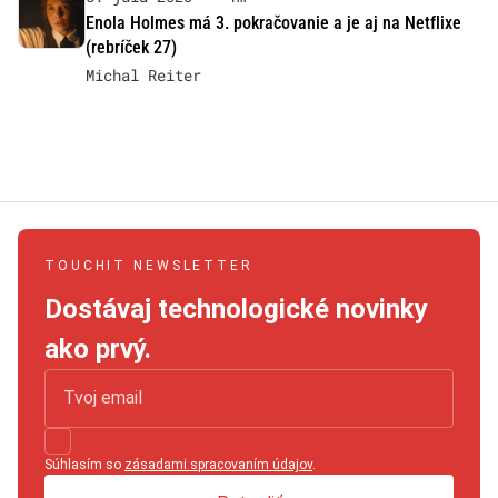
Enola Holmes má 3. pokračovanie a je aj na Netflixe
(rebríček 27)
Michal Reiter
TOUCHIT NEWSLETTER
Dostávaj technologické novinky
ako prvý.
Súhlasím so
zásadami spracovaním údajov
.