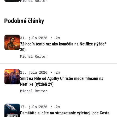
Michal Reiter
Podobné články
31. júla 2026
•
2m
72 hodín tento raz ako komédia na Netflixe (týždeň
30)
Michal Reiter
25. júla 2026
•
2m
Smrť na Níle od Agathy Christie medzi filmami na
Netflixe (týždeň 29)
Michal Reiter
17. júla 2026
•
2m
Pamätáte si ešte na stroskotanie výletnej lode Costa