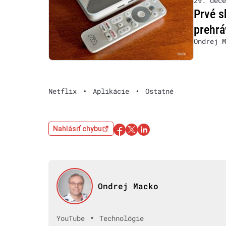
29. dece
Prvé s
prehr
Ondrej M
Netflix
•
Aplikácie
•
Ostatné
Nahlásiť chybu
Ondrej Macko
•
YouTube
Technológie