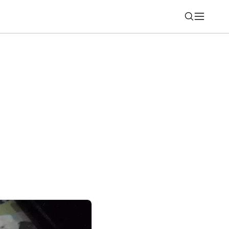
Nájsť
dzi lídrov v používaní 5G: V rebríčku
 Írsko