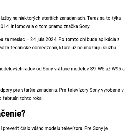
služby na niektorých starších zariadeniach. Teraz sa to týka
014. Infomovala o tom priamo značka Sony.
a za mesiac – 24. júla 2024. Po tomto dni bude aplikácia z
vádza technické obmedzenia, ktoré už neumožňujú službu
modelových radov od Sony vrátane modelov S9, W5 až W95 a
odpory pre staršie zariadenia. Pre televízory Sony vyrobené v
 februári tohto roka.
čenie?
 preveriť číslo vášho modelu televízora. Pre Sony je