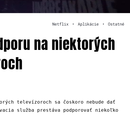
Netflix
•
Aplikácie
•
Ostatné
odporu na niektorých
roch
orých televízoroch sa čoskoro nebude dať
vacia služba prestáva podporovať niekoľko