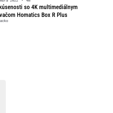
mbra 2022
•
4m
kúsenosti so 4K multimediálnym
ávačom Homatics Box R Plus
acko