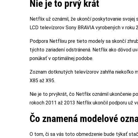
Nie je to prvý krát
Netflix už oznámil, že ukončí poskytovanie svojej 
LCD televízorov Sony BRAVIA vyrobených v roku 2
Podpora Netflixu pre tieto modely sa skončí zhrub
týchto zariadení odstránená. Netflix ako dôvod u
ponúkať v optimálnej podobe.
Zoznam dotknutých televízorov zahŕňa niekoľko 
X85 až X95.
Nie je to prvýkrát, čo Netflix oznámil ukončenie p
rokoch 2011 až 2013 Netflix ukončil podporu už vo
Čo znamená modelové ozna
O tom, či sa vás toto obmedzenie bude týkať stačí