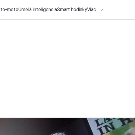
uto-moto
Umelá inteligencia
Smart hodinky
Viac
HLO BY VÁS ZAUJÍMAŤ
lačové správy
28. júla 2026
•
2m
Slovensko patrí me
ADÁVANIA
prekonalo Česko aj
Zadajte frázu pre vyhľadanie
Ondrej Macko