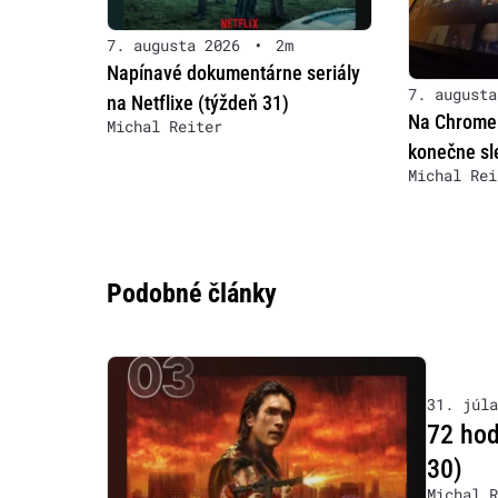
7. augusta 2026
•
2m
Napínavé dokumentárne seriály
7. augusta
na Netflixe (týždeň 31)
Na Chrome
Michal Reiter
konečne sle
Michal Rei
Podobné články
31. júla
72 hod
30)
Michal R