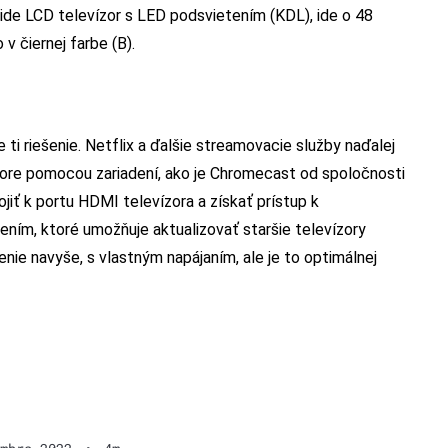
e LCD televízor s LED podsvietením (KDL), ide o 48
v čiernej farbe (B).
 ti riešenie. Netflix a ďalšie streamovacie služby naďalej
zore pomocou zariadení, ako je Chromecast od spoločnosti
ojiť k portu HDMI televízora a získať prístup k
ím, ktoré umožňuje aktualizovať staršie televízory
nie navyše, s vlastným napájaním, ale je to optimálnej