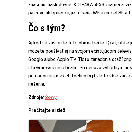
značenie nasledovné: KDL-48W585B znamená, že id
palcovú uhlopriečku, je to séria W5 a model 85 a to 
Čo s tým?
Aj keď sa vás bude toto obmedzenie týkať, stále je
môžete používať aj na svojom existujúcom televí
Google alebo Apple TV. Tieto zariadenia stačí prip
streamovanému obsahu. Sú cenovo výhodným riešen
pomocou najnovších technológií. Je to síce zariade
riešenie.
Sony
Zdroje
:
Prečítajte si tiež