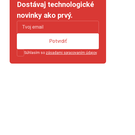
Dostávaj technologické
novinky ako prvý.
Potvrdiť
Súhlasím so
zásadami spracovaním údajov
.