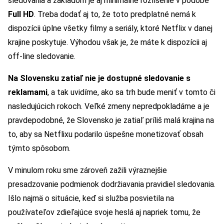
sledovania a základom je aj minimálne rozlíšenie v podobe
Full HD
. Treba dodať aj to, že toto predplatné nemá k
dispozícii úplne všetky filmy a seriály, ktoré Netflix v danej
krajine poskytuje. Výhodou však je, že máte k dispozícii aj
off-line sledovanie.
Na Slovensku zatiaľ nie je dostupné sledovanie s
reklamami
, a tak uvidíme, ako sa trh bude meniť v tomto či
nasledujúcich rokoch. Veľké zmeny nepredpokladáme a je
pravdepodobné, že Slovensko je zatiaľ príliš malá krajina na
to, aby sa Netflixu podarilo úspešne monetizovať obsah
týmto spôsobom.
V minulom roku sme zároveň zažili výraznejšie
presadzovanie podmienok dodržiavania pravidiel sledovania.
Išlo najmä o situácie, keď si služba posvietila na
používateľov zdieľajúce svoje heslá aj napriek tomu, že