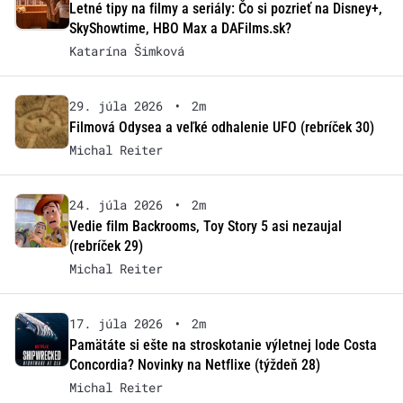
Letné tipy na filmy a seriály: Čo si pozrieť na Disney+,
SkyShowtime, HBO Max a DAFilms.sk?
Katarína Šimková
29. júla 2026
•
2m
Filmová Odysea a veľké odhalenie UFO (rebríček 30)
Michal Reiter
24. júla 2026
•
2m
Vedie film Backrooms, Toy Story 5 asi nezaujal
(rebríček 29)
Michal Reiter
17. júla 2026
•
2m
Pamätáte si ešte na stroskotanie výletnej lode Costa
Concordia? Novinky na Netflixe (týždeň 28)
Michal Reiter