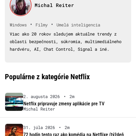
Michal Reiter
•
•
Windows
Filmy
Umelá inteligencia
Viac ako 20 rokov sledujem aktuálne trendy z
oblasti bezpečnosti, súkromia, multimediálneho
hardvéru, AI, Chat Control, Signal a iné.
Populárne z kategórie Netflix
2. augusta 2026
•
2m
Netflix pripravuje zmeny aplikácie pre TV
Michal Reiter
31. júla 2026
•
2m
72 hodín tento raz ako komédia na Netflixe (týždeň