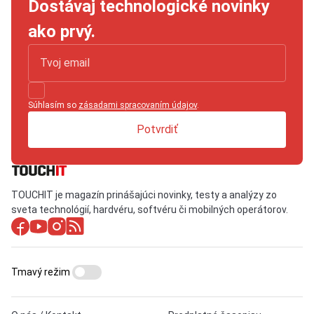
Dostávaj technologické novinky
ako prvý.
Súhlasím so
zásadami spracovaním údajov
.
Potvrdiť
TOUCHIT je magazín prinášajúci novinky, testy a analýzy zo
sveta technológií, hardvéru, softvéru či mobilných operátorov.
Tmavý režim