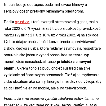
trhoch, kde je dostupné, budú mať diváci filmový a
seriálový obsah pretkaný reklamným priestorom.
správy
Podľa
, ktorú zverejnil streamovací gigant, mali v
roku 2022 o 6 % vyšší nárast tržieb a celkovú prevádzkovú
maržu zvýšili na 21 % z 18 % už v roku 2002. Aj na základe
týchto údajov chcú zlepšiť konzistenciu a predvídavosť
ziskov. Kedysi služba, ktorá reklamy zavrhovala, respektíve
ponúkala ako jednu z výhod obsah, kde sa tento typ
monetizácie nenachádzal, teraz
prichádza s novými
plánmi
. Okrem toho sa budú chcieť sústrediť na živé
vysielanie pri športových prenosoch. Tiež aj na zvyšovanie
zisku obsahom ako sú hry. Energiu firma dáva do vývoja, aby
sa dali hrať nielen na mobile, ale aj na televízoroch.
Veríme, že sme úspešne vyriešili zdieľanie účtov, čím sme
zabezpečili, že keď ľudia využívajú službu Netflix, aj za ňu