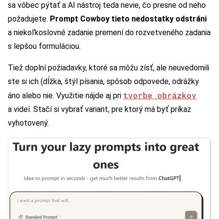
sa vôbec pýtať a AI nástroj teda nevie, čo presne od neho
požadujete.
Prompt Cowboy tieto nedostatky odstráni
a niekoľkoslovné zadanie premení do rozvetveného zadania
s lepšou formuláciou.
Tiež doplní požiadavky, ktoré sa môžu zísť, ale neuvedomili
ste si ich (dĺžka, štýl písania, spôsob odpovede, odrážky
tvorbe obrázkov
áno alebo nie. Využitie nájde aj pri
a videí. Stačí si vybrať variant, pre ktorý má byť príkaz
vyhotovený.