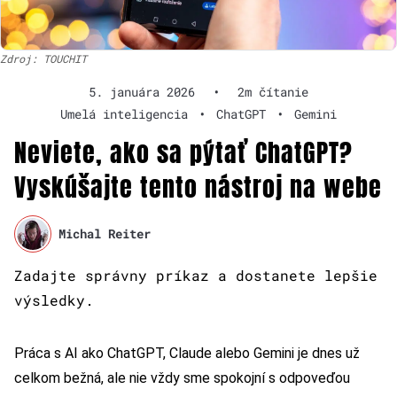
Zdroj: TOUCHIT
5. januára 2026
•
2m čítanie
Umelá inteligencia
•
ChatGPT
•
Gemini
Neviete, ako sa pýtať ChatGPT?
Vyskúšajte tento nástroj na webe
Michal Reiter
Zadajte správny príkaz a dostanete lepšie
výsledky.
Práca s AI ako ChatGPT, Claude alebo Gemini je dnes už
celkom bežná, ale nie vždy sme spokojní s odpoveďou