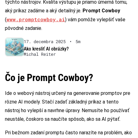
týchto nástrojov. Kvalita výstupu je priamo úmerná tomu,
aký príkaz zadáme a aký detailný je.
Prompt Cowboy
www.promptcowboy.ai
(
) vám pomôže vylepšiť vaše
pôvodné zadanie.
17. decembra 2025
•
5m
Ako kresliť AI obrázky?
Michal Reiter
Čo je Prompt Cowboy?
Ide o webový nástroj určený na generovanie promptov pre
rôzne AI modely. Stačí zadať základný príkaz a tento
nástroj ho vylepší a navrhne úpravy. Nemusíte ho používať
neustále, čoskoro sa naučíte spôsob, ako sa AI pýtať.
Pri bežnom zadaní promptu často narazíte na problém, ako