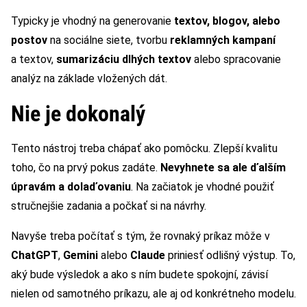
Typicky je vhodný na generovanie
textov, blogov, alebo
postov
na sociálne siete, tvorbu
reklamných kampaní
a textov,
sumarizáciu dlhých textov
alebo spracovanie
analýz na základe vložených dát.
Nie je dokonalý
Tento nástroj treba chápať ako pomôcku. Zlepší kvalitu
toho, čo na prvý pokus zadáte.
Nevyhnete sa ale ďalším
úpravám a dolaďovaniu
. Na začiatok je vhodné použiť
stručnejšie zadania a počkať si na návrhy.
Navyše treba počítať s tým, že rovnaký príkaz môže v
ChatGPT
,
Gemini
alebo
Claude
priniesť odlišný výstup. To,
aký bude výsledok a ako s ním budete spokojní, závisí
nielen od samotného príkazu, ale aj od konkrétneho modelu.