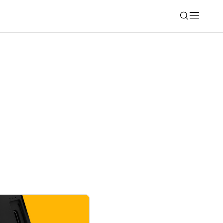
Nájsť
AI kreditov denne zadarmo