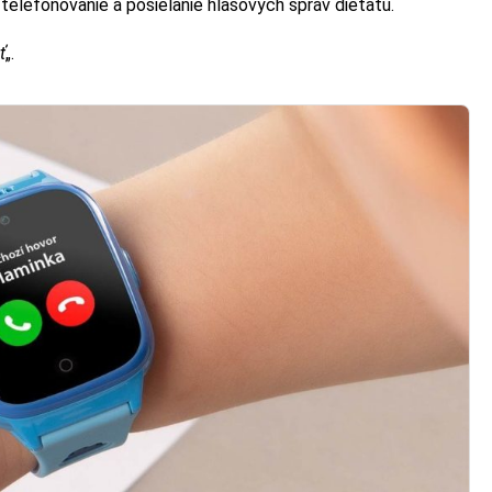
telefonovanie a posielanie hlasových správ dieťaťu.
ť
„.