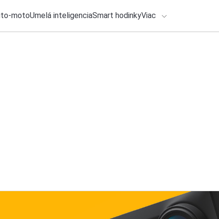
uto-moto
Umelá inteligencia
Smart hodinky
Viac
HLO BY VÁS ZAUJÍMAŤ
lačové správy
27. júla 2026
•
2m
ADÁVANIA
Google rozdáva 50 
Michal Reiter
Zadajte frázu pre vyhľadanie