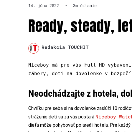
14. júna 2022
•
3m čítanie
Ready, steady, le
Redakcia TOUCHIT
Niceboy má pre vás Full HD vybaveni
zábery, deti na dovolenke v bezpečí
Neodchádzajte z hotela, do
Chvíľku pre seba si na dovolenke zaslúži 10 rodič
Niceboy Watc
stráženie detí sa za vás postará
dieťa môže pohybovať po areáli hotela. Pre každý 