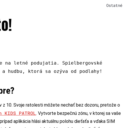
Ostatné
to!
e na letné podujatia. Spielbergovské
a hudbu, ktorá sa ozýva od podlahy!
bre?
ov z 10. Svoje ratolesti môžete nechať bez dozoru, pretože o
h KIDS PATROL
. Vytvorte bezpečnú zónu, v ktorej sa vaše
prípad aplikácia hlási aktuálnu polohu dieťaťa a vďaka SIM