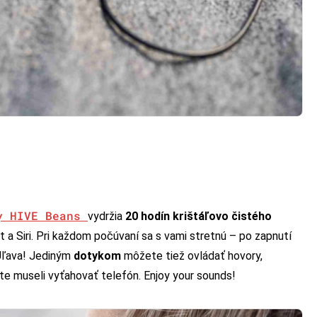
y HIVE Beans
vydržia
20 hodín krištáľovo čistého
 a Siri. Pri každom počúvaní sa s vami stretnú – po zapnutí
Úľava! Jediným
dotykom
môžete tiež ovládať hovory,
ste museli vyťahovať telefón. Enjoy your sounds!