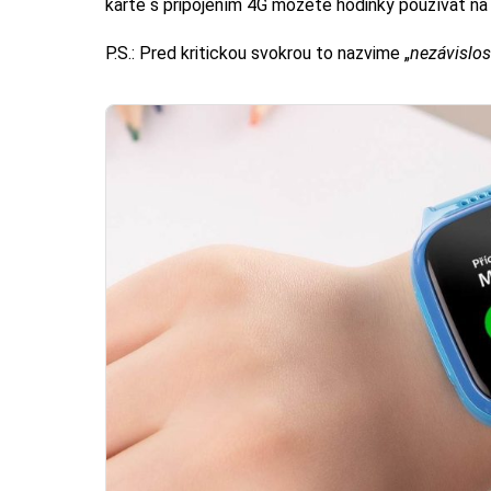
karte s pripojením 4G môžete hodinky používať na 
P.S.: Pred kritickou svokrou to nazvime „
nezávislos