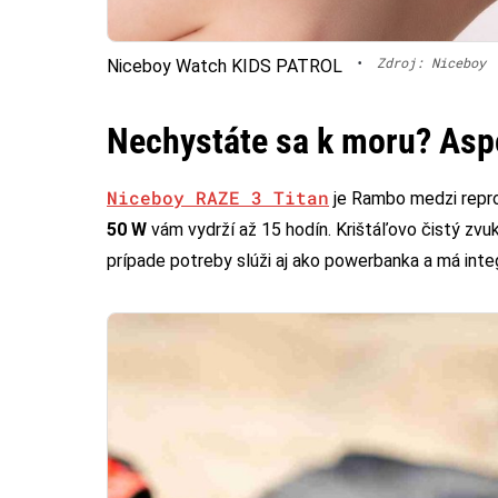
•
Zdroj: Niceboy
Niceboy Watch KIDS PATROL
Nechystáte sa k moru? Aspo
Niceboy RAZE 3 Titan
je Rambo medzi repro
50 W
vám vydrží až 15 hodín. Krištáľovo čistý zvu
prípade potreby slúži aj ako powerbanka a má inte