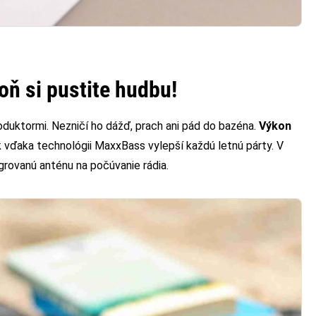
ň si pustite hudbu!
duktormi. Nezničí ho dážď, prach ani pád do bazéna.
Výkon
k vďaka technológii MaxxBass vylepší každú letnú párty. V
grovanú anténu na počúvanie rádia.