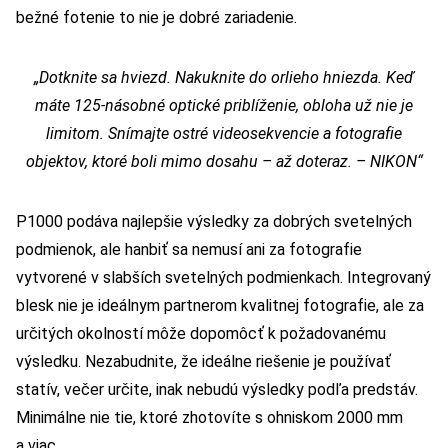
bežné fotenie to nie je dobré zariadenie.
„Dotknite sa hviezd. Nakuknite do orlieho hniezda. Keď
máte 125-násobné optické priblíženie, obloha už nie je
limitom. Snímajte ostré videosekvencie a fotografie
objektov, ktoré boli mimo dosahu – až doteraz. – NIKON“
P1000 podáva najlepšie výsledky za dobrých svetelných
podmienok, ale hanbiť sa nemusí ani za fotografie
vytvorené v slabších svetelných podmienkach. Integrovaný
blesk nie je ideálnym partnerom kvalitnej fotografie, ale za
určitých okolností môže dopomôcť k požadovanému
výsledku. Nezabudnite, že ideálne riešenie je používať
statív, večer určite, inak nebudú výsledky podľa predstáv.
Minimálne nie tie, ktoré zhotovíte s ohniskom 2000 mm
a viac.