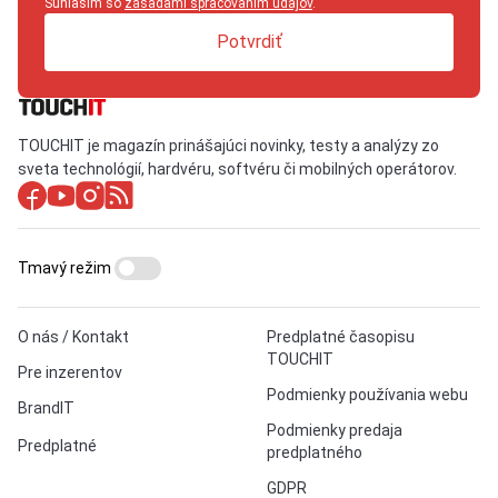
Súhlasím so
zásadami spracovaním údajov
.
Potvrdiť
TOUCHIT je magazín prinášajúci novinky, testy a analýzy zo
sveta technológií, hardvéru, softvéru či mobilných operátorov.
Tmavý režim
O nás / Kontakt
Predplatné časopisu
TOUCHIT
Pre inzerentov
Podmienky používania webu
BrandIT
Podmienky predaja
Predplatné
predplatného
GDPR