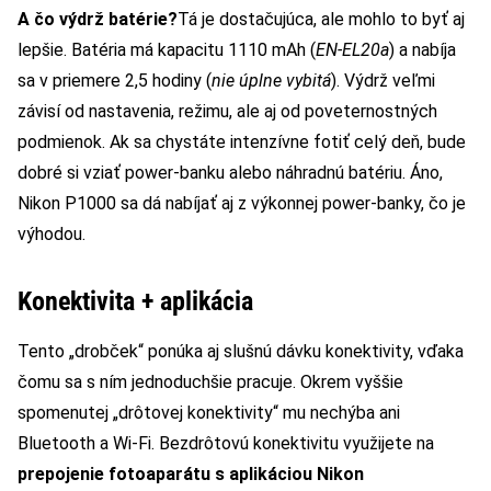
A čo výdrž batérie?
Tá je dostačujúca, ale mohlo to byť aj
lepšie. Batéria má kapacitu 1110 mAh (
EN-EL20a
) a nabíja
sa v priemere 2,5 hodiny (
nie úplne vybitá
). Výdrž veľmi
závisí od nastavenia, režimu, ale aj od poveternostných
podmienok. Ak sa chystáte intenzívne fotiť celý deň, bude
dobré si vziať power-banku alebo náhradnú batériu. Áno,
Nikon P1000 sa dá nabíjať aj z výkonnej power-banky, čo je
výhodou.
Konektivita + aplikácia
Tento „drobček“ ponúka aj slušnú dávku konektivity, vďaka
čomu sa s ním jednoduchšie pracuje. Okrem vyššie
spomenutej „drôtovej konektivity“ mu nechýba ani
Bluetooth a Wi-Fi. Bezdrôtovú konektivitu využijete na
prepojenie fotoaparátu s aplikáciou Nikon