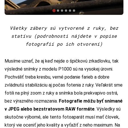
Všetky zábery sú vytvorené z ruky, bez
statívu (podrobnosti nájdete v popise
fotografií po ich otvorení)
Musíme uznať, že aj keď nejde o špičkovú zrkadlovku, tak
výsledné snímky z modelu P1000 sú na vysokej úrovni.
Pochváliť treba kresbu, verné podanie farieb a dobre
zvládnutú stabilizáciu aj počas fotenia z ruky. Veľakrát sme
fotili na plný zoom z ruky a snímka bola prekvapivo ostrá,
bez výrazného rozmazania.
Fotografie môžu byť snímané
v JPEG alebo bezstratovom RAW formáte
. Výsledky sú
skutočne výborné, ale tento fotoaparát musí mať človek,
ktorý vie oceniť jeho kvality a vyťažiť z neho maximum. Na