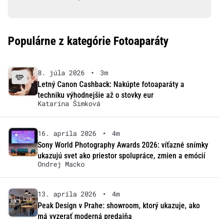
Populárne z kategórie Fotoaparáty
8. júla 2026
•
3m
Letný Canon Cashback: Nakúpte fotoaparáty a
techniku výhodnejšie až o stovky eur
Katarína Šimková
16. apríla 2026
•
4m
Sony World Photography Awards 2026: víťazné snímky
ukazujú svet ako priestor spolupráce, zmien a emócií
Ondrej Macko
13. apríla 2026
•
4m
Peak Design v Prahe: showroom, ktorý ukazuje, ako
má vyzerať moderná predajňa