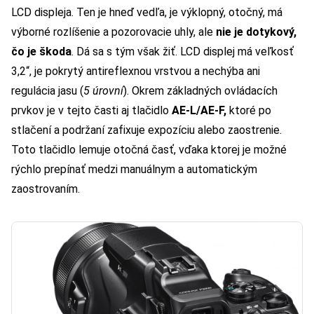
LCD displeja. Ten je hneď vedľa, je výklopný, otočný, má
výborné rozlíšenie a pozorovacie uhly, ale
nie je dotykový,
čo je škoda
. Dá sa s tým však žiť. LCD displej má veľkosť
3,2“, je pokrytý antireflexnou vrstvou a nechýba ani
regulácia jasu (
5 úrovní
). Okrem základných ovládacích
prvkov je v tejto časti aj tlačidlo
AE-L/AE-F,
ktoré po
stlačení a podržaní zafixuje expozíciu alebo zaostrenie.
Toto tlačidlo lemuje otočná časť, vďaka ktorej je možné
rýchlo prepínať medzi manuálnym a automatickým
zaostrovaním.