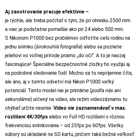
Aj zaostrovanie pracuje efektívne –
je rýchle, ale treba počítať s tým, že pri ohnisku 2500 mm
a viac je podstatne pomalšie ako pri 24 alebo 500 mm.
S Nikonom P1000 bez problémov odfotíte celú rodinu na
jednu snímku (
širokouhlá fotografia
) alebo sa pozriete
jeleňovi vo voľnej prírode priamo „do očí“. A to je naozaj
fascinujúce! Špeciálne bezpečnostné zložky ho využijú aj
na podrobné sledovanie ľudí. Možno sa to nepríjemne číta,
ale áno, aj v tomto odvetví má Nikon P1000 veľký
potenciál. Tento model nie je primárne (
podľa nás ani
sekundárne
) určený na video, ale režim videozáznamu tu
chýbať určite nesmie.
Video vie zaznamenávať v max.
rozlíšení 4K/30fps
alebo vo Full HD rozlíšení s rôznou
frekvenciou snímkovania – od 25fps po 60fps. Všetky
súbory sú ukladané na SD kartu, pričom taká bežná veľkosť