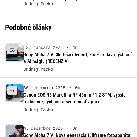
Ondrej Macko
Podobné články
13. januára 2026
•
4m
Sony Alpha 7 V: Skutočný hybrid, ktorý pridáva rýchlosť
a AI mágiu (RECENZIA)
Ondrej Macko
30. decembra 2025
•
6m
Canon EOS R6 Mark III a RF 45mm F1.2 STM: vyššie
rozlíšenie, rýchlosť a svetelnosť v praxi
Ondrej Macko
4. decembra 2025
•
3m
Sony Alpha 7 V: Nová generácia fullframe fotoaparátu