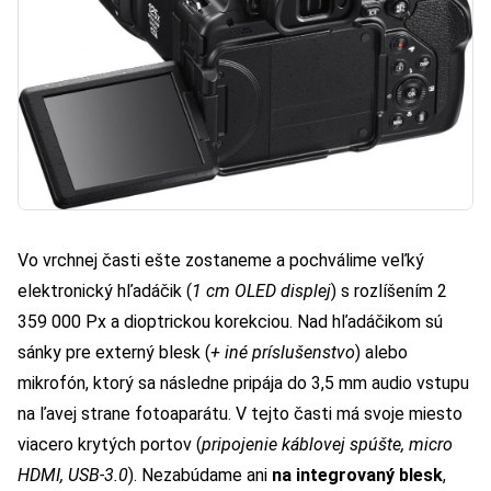
Vo vrchnej časti ešte zostaneme a pochválime veľký
elektronický hľadáčik (
1 cm OLED displej
) s rozlíšením 2
359 000 Px a dioptrickou korekciou. Nad hľadáčikom sú
sánky pre externý blesk (
+ iné príslušenstvo
) alebo
mikrofón, ktorý sa následne pripája do 3,5 mm audio vstupu
na ľavej strane fotoaparátu. V tejto časti má svoje miesto
viacero krytých portov (
pripojenie káblovej spúšte, micro
HDMI, USB-3.0
). Nezabúdame ani
na integrovaný blesk
,