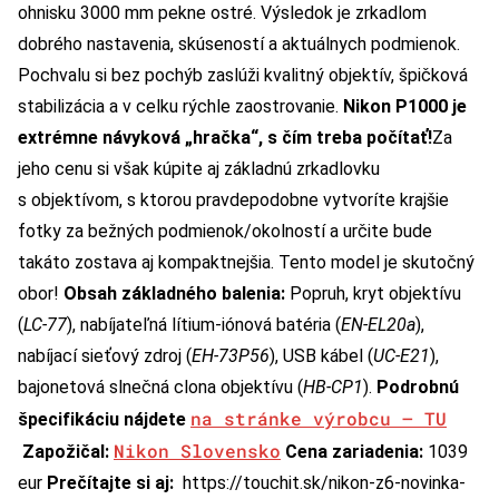
ohnisku 3000 mm pekne ostré. Výsledok je zrkadlom
dobrého nastavenia, skúseností a aktuálnych podmienok.
Pochvalu si bez pochýb zaslúži kvalitný objektív, špičková
stabilizácia a v celku rýchle zaostrovanie.
Nikon P1000 je
extrémne návyková „hračka“, s čím treba počítať!
Za
jeho cenu si však kúpite aj základnú zrkadlovku
s objektívom, s ktorou pravdepodobne vytvoríte krajšie
fotky za bežných podmienok/okolností a určite bude
takáto zostava aj kompaktnejšia. Tento model je skutočný
obor!
Obsah základného balenia:
Popruh, kryt objektívu
(
LC-77
), nabíjateľná lítium-iónová batéria (
EN-EL20a
),
nabíjací sieťový zdroj (
EH-73P56
), USB kábel (
UC-E21
),
bajonetová slnečná clona objektívu (
HB-CP1
).
Podrobnú
na stránke výrobcu – TU
špecifikáciu nájdete
Nikon Slovensko
Zapožičal:
Cena zariadenia:
1039
eur
Prečítajte si aj:
https://touchit.sk/nikon-z6-novinka-