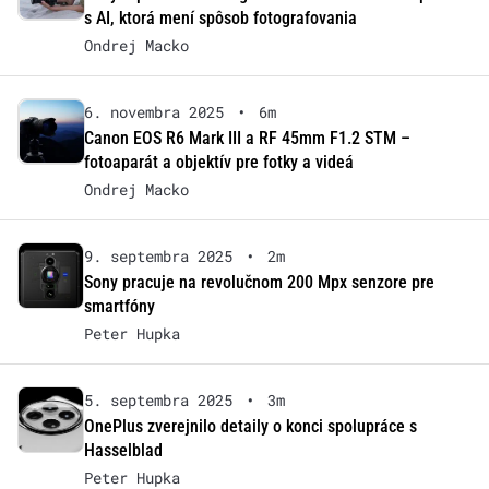
s AI, ktorá mení spôsob fotografovania
Ondrej Macko
6. novembra 2025
•
6m
Canon EOS R6 Mark III a RF 45mm F1.2 STM –
fotoaparát a objektív pre fotky a videá
Ondrej Macko
9. septembra 2025
•
2m
Sony pracuje na revolučnom 200 Mpx senzore pre
smartfóny
Peter Hupka
5. septembra 2025
•
3m
OnePlus zverejnilo detaily o konci spolupráce s
Hasselblad
Peter Hupka