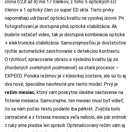
clona f/2,8 až 8
) má 17 článkov, z toho 5 optických ED
členov a 1 optický člen zo super ED skla. Tieto prvky
napomáhajú udržiavať optickú kvalitu na vysokej úrovni. Pri
fotografovaní je dostupná plná optická stabilizácia. Ak
budete natáčať video, tak je dostupná kombinácia optická
+ elektronická stabilizácia. Samozrejmosťou je dostatočne
rýchle automatické zaostrovanie s detekciou kontrastu.
O rýchlosť, spracovanie obrazu a výslednú kvalitu (
aj za
zhoršených svetelných podmienok
) sa stará procesor –
EXPEED. Ponuka režimov je v klasickej zostave, ale sú tu aj
dva nové, špeciálne navrhnuté pre tento model. Prvý je
režim mesiac
, ktorý vám poskytne ideálne nastavenie na
fotenie mesiaca. Samozrejme, ten mesiac musí byť vidieť,
čo sa nám počas testu podarilo iba párkrát. Zväčša bolo
zamračené a z fotenia mesiaca veľa nebolo, ale pár snímok
z ruky sme predsa len spravili. Optimalizovaný režim vám aj