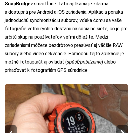
SnapBridge
v smartfóne. Táto aplikácia je zdarma
a dostupná pre Android a iOS zariadenia. Aplikácia ponúka
jednoduchú synchronizáciu súborov, vďaka čomu sa vaše
fotografie veľmi rýchlo dostanú na sociálne siete, čo je pre
určitú skupinu používateľov veľmi dôležité. Medzi
zariadeniami môžete bezdrôtovo presúvať aj väčšie RAW
súbory alebo video sekvencie. Pomocou tejto aplikácie je
možné fotoaparát aj ovládať (
spúšť/priblíženie
) alebo
priraďovať k fotografiám GPS súradnice.