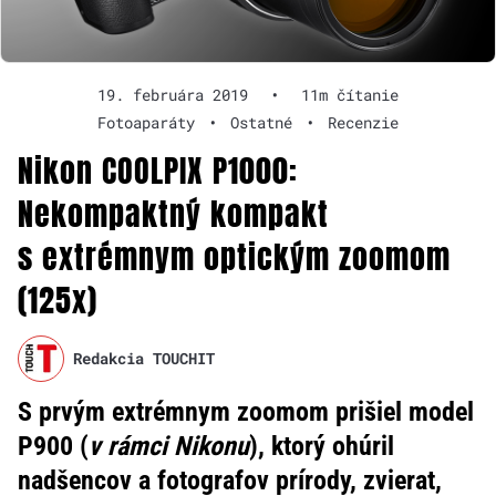
19. februára 2019
•
11m čítanie
Fotoaparáty
•
Ostatné
•
Recenzie
Nikon COOLPIX P1000:
Nekompaktný kompakt
s extrémnym optickým zoomom
(125x)
Redakcia TOUCHIT
S prvým extrémnym zoomom prišiel model
P900 (
v rámci Nikonu
), ktorý ohúril
nadšencov a fotografov prírody, zvierat,