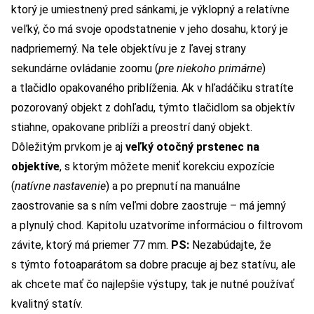
ktorý je umiestnený pred sánkami, je výklopný a relatívne
veľký, čo má svoje opodstatnenie v jeho dosahu, ktorý je
nadpriemerný. Na tele objektívu je z ľavej strany
sekundárne ovládanie zoomu (
pre niekoho primárne
)
a tlačidlo opakovaného priblíženia. Ak v hľadáčiku stratíte
pozorovaný objekt z dohľadu, týmto tlačidlom sa objektív
stiahne, opakovane priblíži a preostrí daný objekt.
Dôležitým prvkom je aj
veľký otočný prstenec na
objektíve
, s ktorým môžete meniť korekciu expozície
(
natívne nastavenie
) a po prepnutí na manuálne
zaostrovanie sa s ním veľmi dobre zaostruje – má jemný
a plynulý chod. Kapitolu uzatvoríme informáciou o filtrovom
závite, ktorý má priemer 77 mm.
PS:
Nezabúdajte, že
s týmto fotoaparátom sa dobre pracuje aj bez statívu, ale
ak chcete mať čo najlepšie výstupy, tak je nutné používať
kvalitný statív.