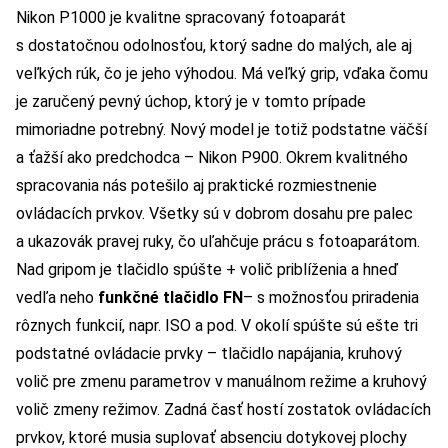
Nikon P1000 je kvalitne spracovaný fotoaparát
s dostatočnou odolnosťou, ktorý sadne do malých, ale aj
veľkých rúk, čo je jeho výhodou. Má veľký grip, vďaka čomu
je zaručený pevný úchop, ktorý je v tomto prípade
mimoriadne potrebný. Nový model je totiž podstatne väčší
a ťažší ako predchodca – Nikon P900. Okrem kvalitného
spracovania nás potešilo aj praktické rozmiestnenie
ovládacích prvkov. Všetky sú v dobrom dosahu pre palec
a ukazovák pravej ruky, čo uľahčuje prácu s fotoaparátom.
Nad gripom je tlačidlo spúšte + volič priblíženia a hneď
vedľa neho
funkčné tlačidlo FN
– s možnosťou priradenia
rôznych funkcií, napr. ISO a pod. V okolí spúšte sú ešte tri
podstatné ovládacie prvky – tlačidlo napájania, kruhový
volič pre zmenu parametrov v manuálnom režime a kruhový
volič zmeny režimov. Zadná časť hostí zostatok ovládacích
prvkov, ktoré musia suplovať absenciu dotykovej plochy