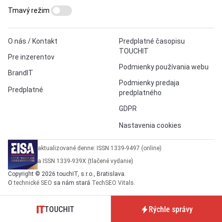
Tmavý režim
O nás / Kontakt
Predplatné časopisu
TOUCHIT
Pre inzerentov
Podmienky používania webu
BrandIT
Podmienky predaja
Predplatné
predplatného
GDPR
Nastavenia cookies
aktualizované denne: ISSN 1339-9497 (online)
a ISSN 1339-939X (tlačené vydanie)
Copyright © 2026 touchIT, s.r.o., Bratislava.
O
technické SEO
sa nám stará
TechSEO Vitals
.
TOUCHIT
Rýchle správy