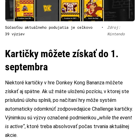
Súčasťou aktuálneho podujatia je celkovo
•
Zdroj:
39 výziev
Nintendo
Kartičky môžete získať do 1.
septembra
Niektoré kartičky v hre Donkey Kong Bananza môžete
získať aj spätne. Ak už máte uloženú pozíciu, v ktorej ste
príslušnú úlohu splnili, po načítaní hry môže systém
automaticky odomknúť zodpovedajúce Challenge kartičky.
Výnimkou sú výzvy označené podmienkou
„while the event
is active“
, ktoré treba absolvovať počas trvania aktuálnej
akcie.