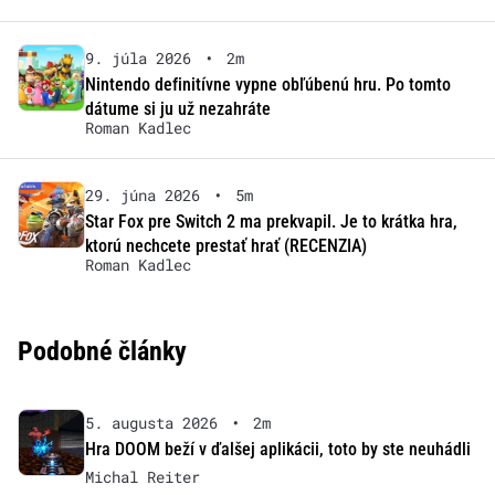
9. júla 2026
•
2m
Nintendo definitívne vypne obľúbenú hru. Po tomto
dátume si ju už nezahráte
Roman Kadlec
29. júna 2026
•
5m
Star Fox pre Switch 2 ma prekvapil. Je to krátka hra,
ktorú nechcete prestať hrať (RECENZIA)
Roman Kadlec
Podobné články
5. augusta 2026
•
2m
Hra DOOM beží v ďalšej aplikácii, toto by ste neuhádli
Michal Reiter