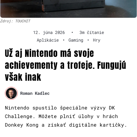
Zdroj: TOUCHIT
12. júna 2026
•
3m čítanie
Aplikácie
•
Gaming
•
Hry
Už aj Nintendo má svoje
achievementy a trofeje. Fungujú
však inak
Roman Kadlec
Nintendo spustilo špeciálne výzvy DK
Challenge. Môžete plniť úlohy v hrách
Donkey Kong a získať digitálne kartičky.