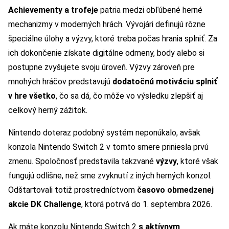
Achievementy a trofeje
patria medzi obľúbené herné
mechanizmy v moderných hrách. Vývojári definujú rôzne
špeciálne úlohy a výzvy, ktoré treba počas hrania splniť. Za
ich dokončenie získate digitálne odmeny, body alebo si
postupne zvyšujete svoju úroveň. Výzvy zároveň pre
mnohých hráčov predstavujú
dodatočnú motiváciu splniť
v hre všetko
, čo sa dá, čo môže vo výsledku zlepšiť aj
celkový herný zážitok.
Nintendo doteraz podobný systém neponúkalo, avšak
konzola Nintendo Switch 2 v tomto smere priniesla prvú
zmenu. Spoločnosť predstavila takzvané
výzvy
, ktoré však
fungujú odlišne, než sme zvyknutí z iných herných konzol.
Odštartovali totiž prostredníctvom
časovo obmedzenej
akcie DK Challenge
, ktorá potrvá do 1. septembra 2026.
Ak máte konzolu Nintendo Switch 2
s aktívnym