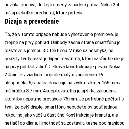
novinka podáva, do tejto triedy zariadení patria. Nokia 2.4
má aj niekoľko predností, ktoré potešia.
Dizajn a prevedenie
To, že v tomto prípade nebude vyhotovenie prémiové, je
zrejmé na prvý pohľad. Unibody zadná strana smartfónu je
plastové s jemnou 3D textúrou. V ruke sa nešmýka, no
použitý tvrdý plast je lapač mastnoty, ktorú našťastie nie je
na prvý pohľad vidieť. Celková konštrukcia je pevná. Nokia
2.4 nie je v žiadnom prípade malým zariadením. Pri
uhlopriečka 6,5-palca dosahuje na výšku takmer 166 mm a
má hrúbku 8,7 mm. Akceptovateľná je aj šírka zariadenia,
ktorá iba nepatrne presahuje 76 mm. Je potrebné počítať s
tým, že celý displej smartfónu nebudete ovládať jednou
rukou, no jeho väčšiu časť áno.
Konštrukcia je hranatá, ale
netlačí do dlane. Hmotnosť sa zastavila tesne pod hranicou