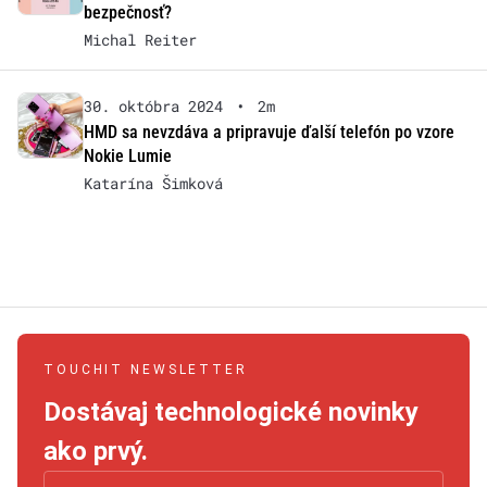
bezpečnosť?
Michal Reiter
30. októbra 2024
•
2m
HMD sa nevzdáva a pripravuje ďalší telefón po vzore
Nokie Lumie
Katarína Šimková
TOUCHIT NEWSLETTER
Dostávaj technologické novinky
ako prvý.