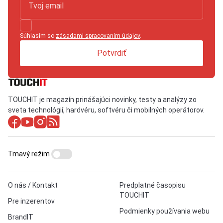
Súhlasím so
zásadami spracovaním údajov
.
Potvrdiť
TOUCHIT je magazín prinášajúci novinky, testy a analýzy zo
sveta technológií, hardvéru, softvéru či mobilných operátorov.
Tmavý režim
O nás / Kontakt
Predplatné časopisu
TOUCHIT
Pre inzerentov
Podmienky používania webu
BrandIT