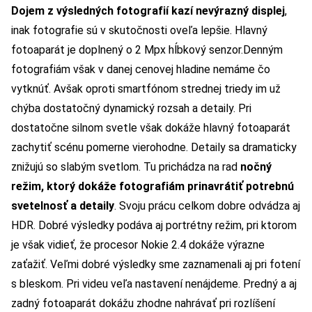
Dojem z výsledných fotografií kazí nevýrazný displej
,
inak fotografie sú v skutočnosti oveľa lepšie. Hlavný
fotoaparát je doplnený o 2 Mpx hĺbkový senzor.
Denným
fotografiám však v danej cenovej hladine nemáme čo
vytknúť. Avšak oproti smartfónom strednej triedy im už
chýba dostatočný dynamický rozsah a detaily. Pri
dostatočne silnom svetle však dokáže hlavný fotoaparát
zachytiť scénu pomerne vierohodne. Detaily sa dramaticky
znižujú so slabým svetlom. Tu prichádza na rad
nočný
režim, ktorý dokáže fotografiám prinavrátiť potrebnú
svetelnosť a detaily
. Svoju prácu celkom dobre odvádza aj
HDR. Dobré výsledky podáva aj portrétny režim, pri ktorom
je však vidieť, že procesor Nokie 2.4 dokáže výrazne
zaťažiť. Veľmi dobré výsledky sme zaznamenali aj pri fotení
s bleskom.
Pri videu veľa nastavení nenájdeme. Predný a aj
zadný fotoaparát dokážu zhodne nahrávať pri rozlíšení