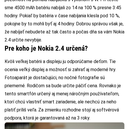
sme 4500 mAh batériu nabíjali zo 14 na 100 % presne 3:45
hodiny. Pokiaľ by batéria v čase nabíjania klesla pod 10 %,
pokojne by to mohli byť aj 4 hodiny. Dobrou správou však je,
že nabíjať nebudete až tak často a počas dňa sa vám Nokia
2.4 určite nevybije.
Pre koho je Nokia 2.4 určená?
Kvôli veľkej batérii a displeju ju odporúčame deťom. Tie
ocenia veľký displej a možnosť si zahrať aj moderné hry.
Fotoaparát je dostačujúci, no nočné fotografie sú
priemerné. Rodičom sa bude určite páčiť cena. Rovnako je
tento smartfón určený aj menej náročným používateľom,
ktorí chcú vlastniť smart zariadenie, ale nechcú za neho
platiť príliš veľa. Za zmienku rozhodne stojí aj softvérová
podpora, ktorá je garantovaná až na 3 roky.