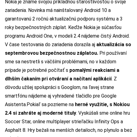
Nokia je známe svojou príkladnou starostlivosťou o svoje
zariadenia. Novinka má nainštalovaný Android 10 a
garantovanú 2 ročnú aktualizačnú podporu systému a 3
roky bezpečnostných záplat. Keďže Nokia je súčasťou
programu Android One, v modeli 2.4 nájdeme čistý Android.
V čase testovania do zariadenia dorazila aj
aktualizácia so
septembrovou bezpečnostnou záplatou.
Pri používaní
sme sa nestretli s väčšími problémami, no v každom
prípade je potrebné počítať s
pomalými reakciami a
dlhším čakaním pri otváraní a načítaní aplikácií
. Z
dôvodu užšej spolupráci s Googlom, na ľavej strane
smartfónu nájdeme aj vyhradené tlačidlo pre Google
Asistenta.
Pokiaľ sa pozrieme na
herné využitie, s Nokiou
2.4 si zahráte aj moderné tituly
. Vyskúšali sme online hru
Soccer Star, online multiplayer strieľačku Infinity Ops a
Asphalt 8. Hry bežali na menších detailoch, no plynulo a bez