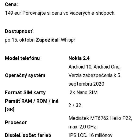
Cena:
149 eur Porovnajte si cenu vo viacerých e-shopoch:
Dostupnosť:
po 15. októbri
Zapožičal:
Whispr
Model telefónu
Nokia 2.4
Android 10, Android One,
Operačný systém
Verzia zabezpečenia k 5.
septembru 2020
Formát SIM karty
2× Nano SIM
Pamäť RAM / ROM / iná
2 / 32
[GB]
Mediatek MT6762 Helio P22,
Procesor
max. 2,0 GHz
Displej, počet farieb
IPS LCD, 16 miliónov