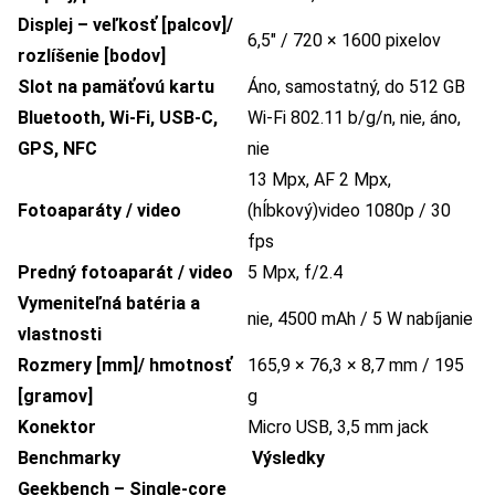
Displej – veľkosť [palcov]/
6,5″ / 720 × 1600 pixelov
rozlíšenie [bodov]
Slot na pamäťovú kartu
Áno, samostatný, do 512 GB
Bluetooth, Wi-Fi, USB-C,
Wi-Fi 802.11 b/g/n, nie, áno,
GPS, NFC
nie
13 Mpx, AF 2 Mpx,
Fotoaparáty / video
(hĺbkový)video 1080p / 30
fps
Predný fotoaparát / video
5 Mpx, f/2.4
Vymeniteľná batéria a
nie, 4500 mAh / 5 W nabíjanie
vlastnosti
Rozmery [mm]/ hmotnosť
165,9 × 76,3 × 8,7 mm / 195
[gramov]
g
Konektor
Micro USB, 3,5 mm jack
Benchmarky
Výsledky
Geekbench – Single-core