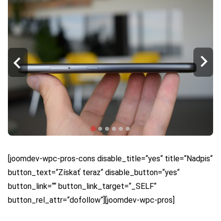
[joomdev-wpc-pros-cons disable_title=“yes“ title=“Nadpis“
button_text=“Získať teraz“ disable_button=“yes“
button_link=““ button_link_target=“_SELF“
button_rel_attr=“dofollow“][joomdev-wpc-pros]