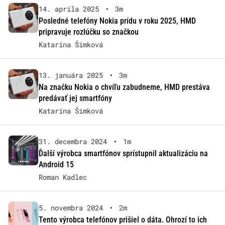
14. apríla 2025
•
3m
Posledné telefóny Nokia prídu v roku 2025, HMD
pripravuje rozlúčku so značkou
Katarína Šimková
13. januára 2025
•
3m
Na značku Nokia o chvíľu zabudneme, HMD prestáva
predávať jej smartfóny
Katarína Šimková
31. decembra 2024
•
1m
Ďalší výrobca smartfónov sprístupnil aktualizáciu na
Android 15
Roman Kadlec
5. novembra 2024
•
2m
Tento výrobca telefónov prišiel o dáta. Ohrozí to ich