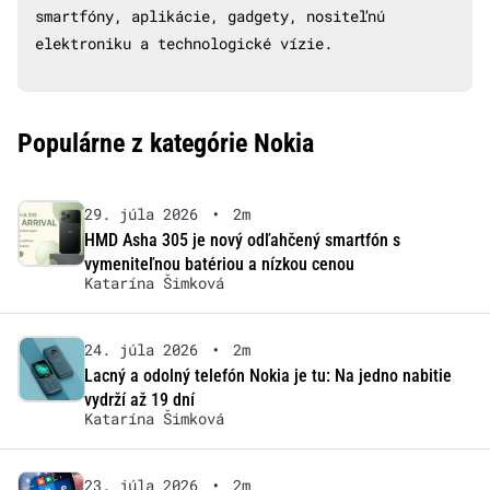
smartfóny, aplikácie, gadgety, nositeľnú
elektroniku a technologické vízie.
Populárne z kategórie Nokia
29. júla 2026
•
2m
HMD Asha 305 je nový odľahčený smartfón s
vymeniteľnou batériou a nízkou cenou
Katarína Šimková
24. júla 2026
•
2m
Lacný a odolný telefón Nokia je tu: Na jedno nabitie
vydrží až 19 dní
Katarína Šimková
23. júla 2026
•
2m