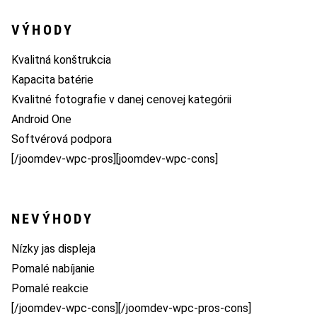
VÝHODY
Kvalitná konštrukcia
Kapacita batérie
Kvalitné fotografie v danej cenovej kategórii
Android One
Softvérová podpora
[/joomdev-wpc-pros][joomdev-wpc-cons]
NEVÝHODY
Nízky jas displeja
Pomalé nabíjanie
Pomalé reakcie
[/joomdev-wpc-cons][/joomdev-wpc-pros-cons]