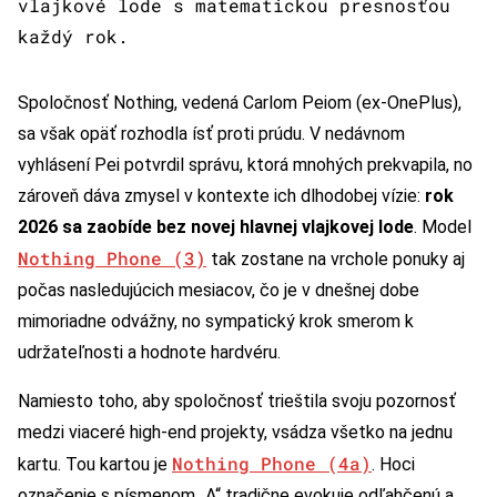
vlajkové lode s matematickou presnosťou
každý rok.
Spoločnosť Nothing, vedená Carlom Peiom (ex-OnePlus),
sa však opäť rozhodla ísť proti prúdu. V nedávnom
vyhlásení Pei potvrdil správu, ktorá mnohých prekvapila, no
zároveň dáva zmysel v kontexte ich dlhodobej vízie:
rok
2026 sa zaobíde bez novej hlavnej vlajkovej lode
. Model
Nothing Phone (3)
tak zostane na vrchole ponuky aj
počas nasledujúcich mesiacov, čo je v dnešnej dobe
mimoriadne odvážny, no sympatický krok smerom k
udržateľnosti a hodnote hardvéru.
Namiesto toho, aby spoločnosť trieštila svoju pozornosť
medzi viaceré high-end projekty, vsádza všetko na jednu
Nothing Phone (4a)
kartu. Tou kartou je
. Hoci
označenie s písmenom „A“ tradične evokuje odľahčenú a