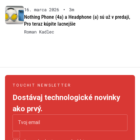
16. marca 2026
•
3m
Nothing Phone (4a) a Headphone (a) sú už v predaji,
Pro teraz kúpite lacnejšie
Roman Kadlec
TOUCHIT NEWSLETTER
Dostávaj technologické novinky
ako prvý.