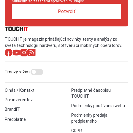
Súhlasím so
zásadami spracovaním údajov
.
Potvrdiť
TOUCHIT je magazín prinášajúci novinky, testy a analýzy zo
sveta technológií, hardvéru, softvéru či mobilných operátorov.
Tmavý režim
O nás / Kontakt
Predplatné časopisu
TOUCHIT
Pre inzerentov
Podmienky používania webu
BrandIT
Podmienky predaja
Predplatné
predplatného
GDPR