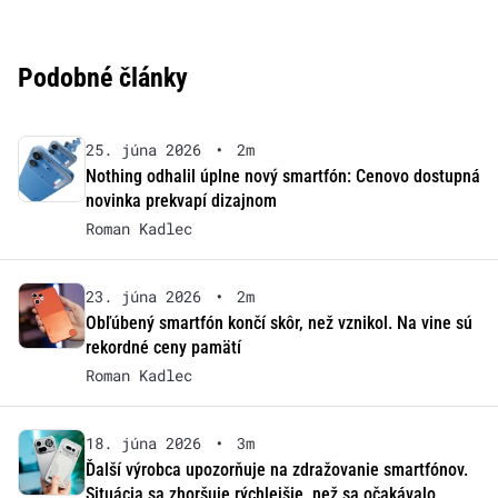
Podobné články
25. júna 2026
•
2m
Nothing odhalil úplne nový smartfón: Cenovo dostupná
novinka prekvapí dizajnom
Roman Kadlec
23. júna 2026
•
2m
Obľúbený smartfón končí skôr, než vznikol. Na vine sú
rekordné ceny pamätí
Roman Kadlec
18. júna 2026
•
3m
Ďalší výrobca upozorňuje na zdražovanie smartfónov.
Situácia sa zhoršuje rýchlejšie, než sa očakávalo