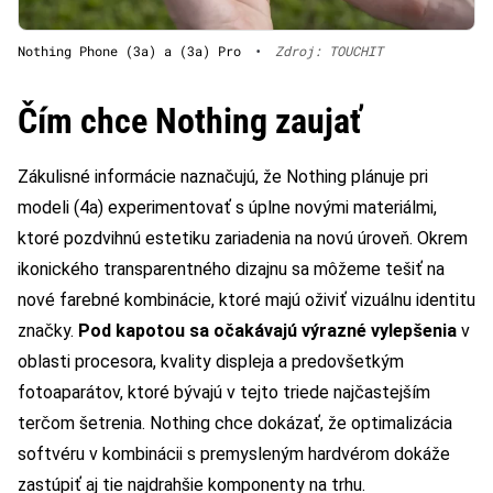
Nothing Phone (3a) a (3a) Pro
•
Zdroj: TOUCHIT
Čím chce Nothing zaujať
Zákulisné informácie naznačujú, že Nothing plánuje pri
modeli (4a) experimentovať s úplne novými materiálmi,
ktoré pozdvihnú estetiku zariadenia na novú úroveň. Okrem
ikonického transparentného dizajnu sa môžeme tešiť na
nové farebné kombinácie, ktoré majú oživiť vizuálnu identitu
značky.
Pod kapotou sa očakávajú výrazné vylepšenia
v
oblasti procesora, kvality displeja a predovšetkým
fotoaparátov, ktoré bývajú v tejto triede najčastejším
terčom šetrenia. Nothing chce dokázať, že optimalizácia
softvéru v kombinácii s premysleným hardvérom dokáže
zastúpiť aj tie najdrahšie komponenty na trhu.