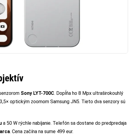
jektív
o senzorom
Sony LYT-700C
. Dopĺňa ho 8 Mpx ultraširokouhlý
 3,5× optickým zoomom Samsung JN5. Tieto dva senzory sú
u
a 50 W rýchle nabíjanie. Telefón sa dostane do predpredaja
marca
. Cena začína na sume 499 eur.