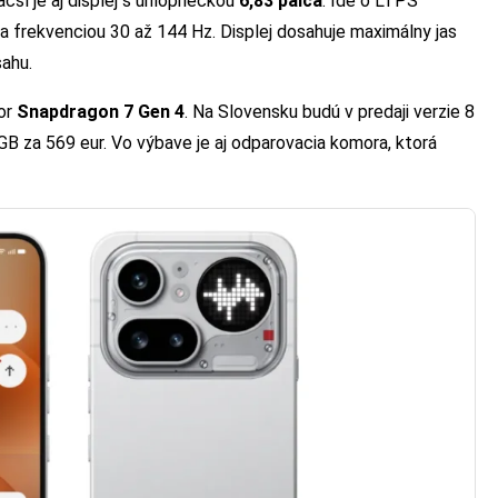
äčší je aj displej s uhlopriečkou
6,83 palca
. Ide o LTPS
a frekvenciou 30 až 144 Hz. Displej dosahuje maximálny jas
sahu.
sor
Snapdragon 7 Gen 4
. Na Slovensku budú v predaji verzie 8
 za 569 eur. Vo výbave je aj odparovacia komora, ktorá