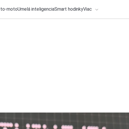
uto-moto
Umelá inteligencia
Smart hodinky
Viac
HLO BY VÁS ZAUJÍMAŤ
lačové správy
27. júla 2026
•
3m
Zabudnite na rediz
ADÁVANIA
výkon a zdravie
Zadajte frázu pre vyhľadanie
Roman Kadlec