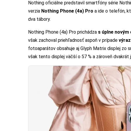
Nothing oficiálne predstavil smartfóny série Not
verzia
Nothing Phone (4a) Pro
a ide o telefón, k
dva tábory.
Nothing Phone (4a) Pro prichádza
s úplne novým
však zachoval priehľadnosť aspoň v prípade
výraz
fotoaparátov obsahuje aj Glyph Matrix displej zo 
však tento displej väčší o 57 % a zároveň dvakrát j