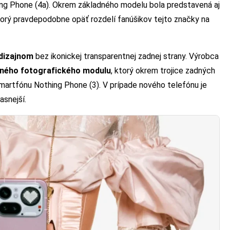
hing Phone (4a). Okrem základného modelu bola predstavená aj
torý pravdepodobne opäť rozdelí fanúšikov tejto značky na
 dizajnom
bez ikonickej transparentnej zadnej strany. Výrobca
ného fotografického modulu
, ktorý okrem trojice zadných
smartfónu Nothing Phone (3). V prípade nového telefónu je
asnejší.