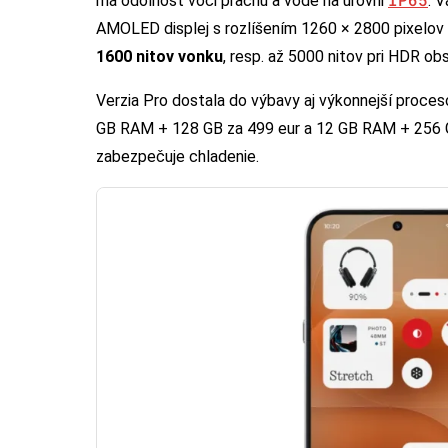
má odolnosť voči prachu a vode na úrovni
. V
AMOLED displej s rozlíšením 1260 × 2800 pixelov 
1600 nitov vonku
, resp. až 5000 nitov pri HDR ob
Verzia Pro dostala do výbavy aj výkonnejší proce
GB RAM + 128 GB za 499 eur a 12 GB RAM + 256 GB
zabezpečuje chladenie.