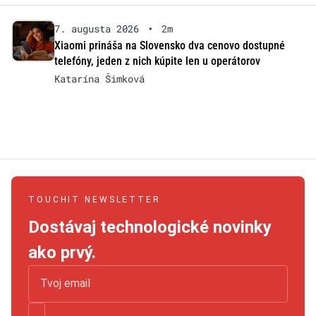
7. augusta 2026
•
2m
Xiaomi prináša na Slovensko dva cenovo dostupné
telefóny, jeden z nich kúpite len u operátorov
Katarína Šimková
TOUCHIT NEWSLETTER
Dostávaj technologické novinky
ako prvý.