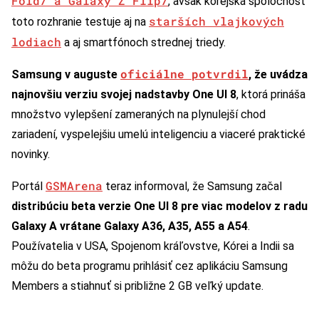
Fold7 a Galaxy Z Flip7
, avšak kórejská spoločnosť
starších vlajkových
toto rozhranie testuje aj na
lodiach
a aj smartfónoch strednej triedy.
oficiálne potvrdil
Samsung v auguste
, že uvádza
najnovšiu verziu svojej nadstavby One UI 8
, ktorá prináša
množstvo vylepšení zameraných na plynulejší chod
zariadení, vyspelejšiu umelú inteligenciu a viaceré praktické
novinky.
GSMArena
Portál
teraz informoval, že Samsung začal
distribúciu beta verzie One UI 8 pre viac modelov z radu
Galaxy A vrátane Galaxy A36, A35, A55 a A54
.
Používatelia v USA, Spojenom kráľovstve, Kórei a Indii sa
môžu do beta programu prihlásiť cez aplikáciu Samsung
Members a stiahnuť si približne 2 GB veľký update.