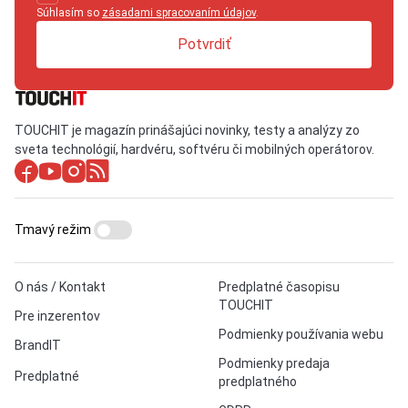
Súhlasím so
zásadami spracovaním údajov
.
Potvrdiť
TOUCHIT je magazín prinášajúci novinky, testy a analýzy zo
sveta technológií, hardvéru, softvéru či mobilných operátorov.
Tmavý režim
O nás / Kontakt
Predplatné časopisu
TOUCHIT
Pre inzerentov
Podmienky používania webu
BrandIT
Podmienky predaja
Predplatné
predplatného