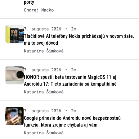
porty
Ondrej Macko
7. augusta 2026
•
2m
Tlačidlové AI telefóny Nokia prichádzajú v novom šate,
má to svoj dôvod
Katarína Šimková
7. augusta 2026
•
2m
HONOR spustil beta testovanie MagicOS 11 aj
Androidu 17: Tieto zariadenia sú kompatibilné
Katarína Šimková
7. augusta 2026
•
2m
Google prinesie do Androidu novú bezpečnostnú
funkciu, ktorá zrejme chýbala aj vám
Katarína Šimková