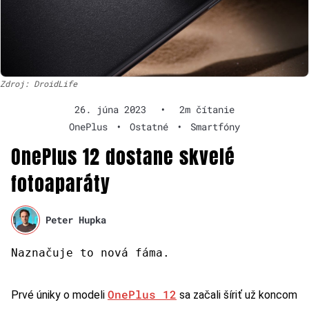
Zdroj: DroidLife
26. júna 2023
•
2m čítanie
OnePlus
•
Ostatné
•
Smartfóny
OnePlus 12 dostane skvelé
fotoaparáty
Peter Hupka
Naznačuje to nová fáma.
OnePlus 12
Prvé úniky o modeli
sa začali šíriť už koncom