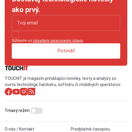
ako prvý.
Súhlasím so
zásadami spracovaním údajov
.
Potvrdiť
TOUCHIT je magazín prinášajúci novinky, testy a analýzy zo
sveta technológií, hardvéru, softvéru či mobilných operátorov.
Tmavý režim
O nás / Kontakt
Predplatné časopisu