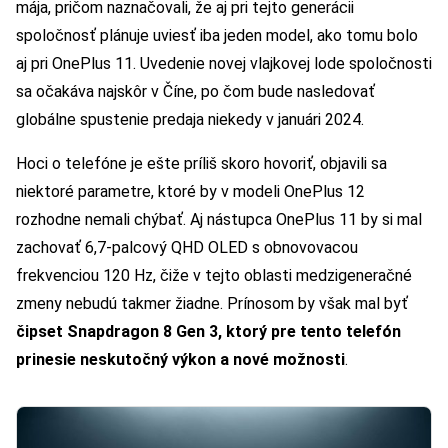
mája, pričom naznačovali, že aj pri tejto generácii
spoločnosť plánuje uviesť iba jeden model, ako tomu bolo
aj pri OnePlus 11. Uvedenie novej vlajkovej lode spoločnosti
sa očakáva najskôr v Číne, po čom bude nasledovať
globálne spustenie predaja niekedy v januári 2024.
Hoci o telefóne je ešte príliš skoro hovoriť, objavili sa
niektoré parametre, ktoré by v modeli OnePlus 12
rozhodne nemali chýbať. Aj nástupca OnePlus 11 by si mal
zachovať 6,7-palcový QHD OLED s obnovovacou
frekvenciou 120 Hz, čiže v tejto oblasti medzigeneračné
zmeny nebudú takmer žiadne. Prínosom by však mal byť
čipset Snapdragon 8 Gen 3, ktorý pre tento telefón
prinesie neskutočný výkon a nové možnosti
.