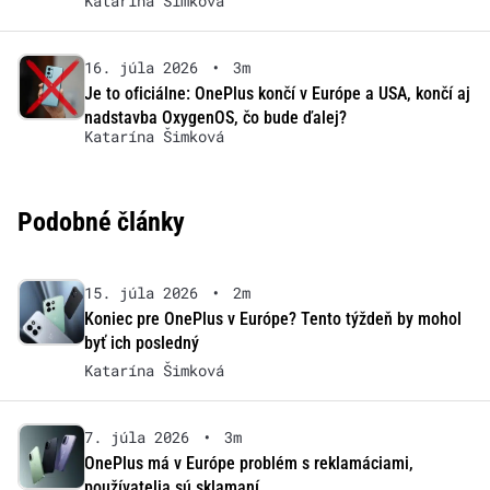
Katarína Šimková
16. júla 2026
•
3m
Je to oficiálne: OnePlus končí v Európe a USA, končí aj
nadstavba OxygenOS, čo bude ďalej?
Katarína Šimková
Podobné články
15. júla 2026
•
2m
Koniec pre OnePlus v Európe? Tento týždeň by mohol
byť ich posledný
Katarína Šimková
7. júla 2026
•
3m
OnePlus má v Európe problém s reklamáciami,
používatelia sú sklamaní