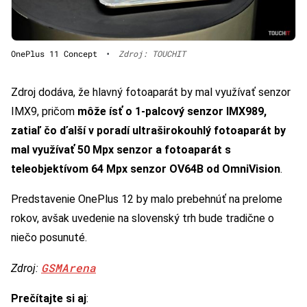
OnePlus 11 Concept
•
Zdroj: TOUCHIT
Zdroj dodáva, že hlavný fotoaparát by mal využívať senzor
IMX9, pričom
môže ísť o 1-palcový senzor IMX989,
zatiaľ čo ďalší v poradí ultraširokouhlý fotoaparát by
mal využívať 50 Mpx senzor a fotoaparát s
teleobjektívom 64 Mpx senzor OV64B od OmniVision
.
Predstavenie OnePlus 12 by malo prebehnúť na prelome
rokov, avšak uvedenie na slovenský trh bude tradične o
niečo posunuté.
GSMArena
Zdroj:
Prečítajte si aj
: