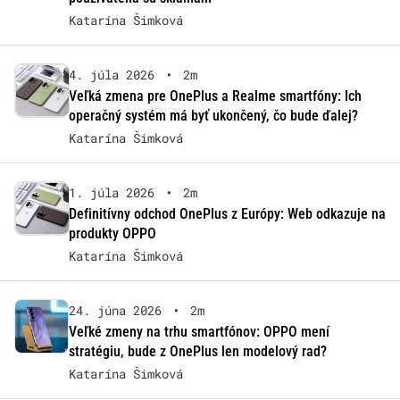
Katarína Šimková
4. júla 2026
•
2m
Veľká zmena pre OnePlus a Realme smartfóny: Ich
operačný systém má byť ukončený, čo bude ďalej?
Katarína Šimková
1. júla 2026
•
2m
Definitívny odchod OnePlus z Európy: Web odkazuje na
produkty OPPO
Katarína Šimková
24. júna 2026
•
2m
Veľké zmeny na trhu smartfónov: OPPO mení
stratégiu, bude z OnePlus len modelový rad?
Katarína Šimková