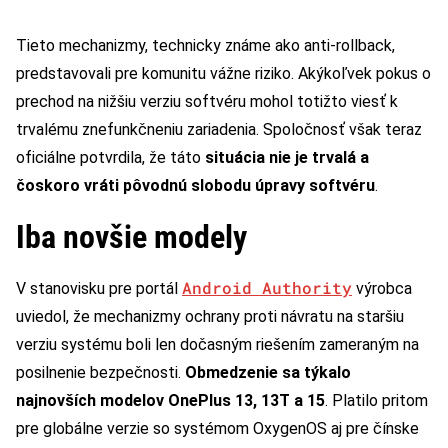
Tieto mechanizmy, technicky známe ako anti-rollback,
predstavovali pre komunitu vážne riziko. Akýkoľvek pokus o
prechod na nižšiu verziu softvéru mohol totižto viesť k
trvalému znefunkčneniu zariadenia. Spoločnosť však teraz
oficiálne potvrdila, že táto
situácia nie je trvalá a
čoskoro vráti pôvodnú slobodu úpravy softvéru
.
Iba novšie modely
Android Authority
V stanovisku pre portál
výrobca
uviedol, že mechanizmy ochrany proti návratu na staršiu
verziu systému boli len dočasným riešením zameraným na
posilnenie bezpečnosti.
Obmedzenie sa týkalo
najnovších modelov OnePlus 13, 13T a 15
. Platilo pritom
pre globálne verzie so systémom OxygenOS aj pre čínske