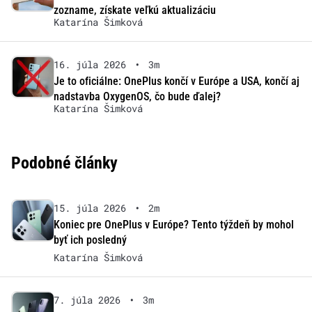
zozname, získate veľkú aktualizáciu
Katarína Šimková
16. júla 2026
•
3m
Je to oficiálne: OnePlus končí v Európe a USA, končí aj
nadstavba OxygenOS, čo bude ďalej?
Katarína Šimková
Podobné články
15. júla 2026
•
2m
Koniec pre OnePlus v Európe? Tento týždeň by mohol
byť ich posledný
Katarína Šimková
7. júla 2026
•
3m