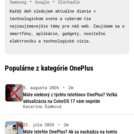
•
•
Samsung
Google
Slúchadlá
Každý deň sledujem aktuálne dianie v
technologickom svete a vyberám tie
najzaujímavejšie témy pre náš web. Zaujímam sa o
smartfóny, aplikácie, gadgety, nositeľnú
elektroniku a technologické vízie.
Populárne z kategórie OnePlus
5. augusta 2026
•
2m
Máte niektorý z týchto telefónov OnePlus? Veľká
aktualizácia na ColorOS 17 vám nepríde
Katarína Šimková
22. júla 2026
•
2m
Máte telefón OnePlus? Ak sa nachádza na tomto