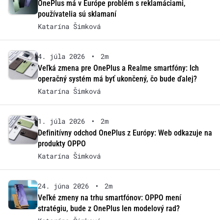
OnePlus má v Európe problém s reklamáciami,
používatelia sú sklamaní
Katarína Šimková
4. júla 2026
•
2m
Veľká zmena pre OnePlus a Realme smartfóny: Ich
operačný systém má byť ukončený, čo bude ďalej?
Katarína Šimková
1. júla 2026
•
2m
Definitívny odchod OnePlus z Európy: Web odkazuje na
produkty OPPO
Katarína Šimková
24. júna 2026
•
2m
Veľké zmeny na trhu smartfónov: OPPO mení
stratégiu, bude z OnePlus len modelový rad?