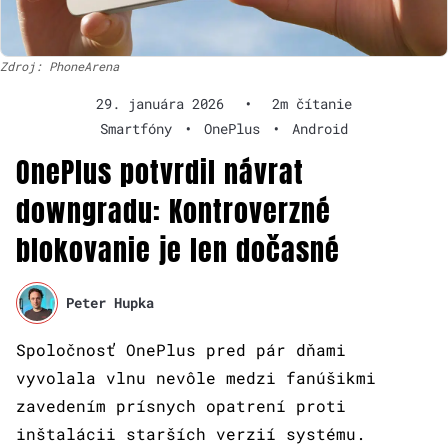
Zdroj: PhoneArena
29. januára 2026
•
2m čítanie
Smartfóny
•
OnePlus
•
Android
OnePlus potvrdil návrat
downgradu: Kontroverzné
blokovanie je len dočasné
Peter Hupka
Spoločnosť OnePlus pred pár dňami
vyvolala vlnu nevôle medzi fanúšikmi
zavedením prísnych opatrení proti
inštalácii starších verzií systému.