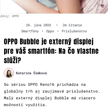
Zdroj: OPPO
26. júna 2026
•
2m čítanie
Smartfóny
•
Oppo
•
Príslušenstvo
OPPO Bubble je externý displej
pre váš smartfón: Na čo vlastne
slúži?
Katarína Šimková
So sériou OPPO Reno16 prichádza na
globálny trh aj zaujímavé príslušenstvo.
Malý externý displej Bubble má viacero
možností využitia.