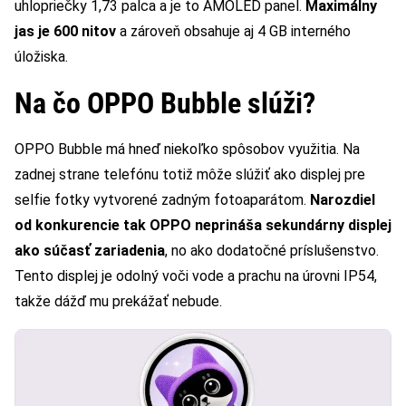
uhlopriečky 1,73 palca a je to AMOLED panel.
Maximálny
jas je 600 nitov
a zároveň obsahuje aj 4 GB interného
úložiska.
Na čo OPPO Bubble slúži?
OPPO Bubble má hneď niekoľko spôsobov využitia. Na
zadnej strane telefónu totiž môže slúžiť ako displej pre
selfie fotky vytvorené zadným fotoaparátom.
Narozdiel
od konkurencie tak OPPO neprináša sekundárny displej
ako súčasť zariadenia
, no ako dodatočné príslušenstvo.
Tento displej je odolný voči vode a prachu na úrovni IP54,
takže dážď mu prekážať nebude.