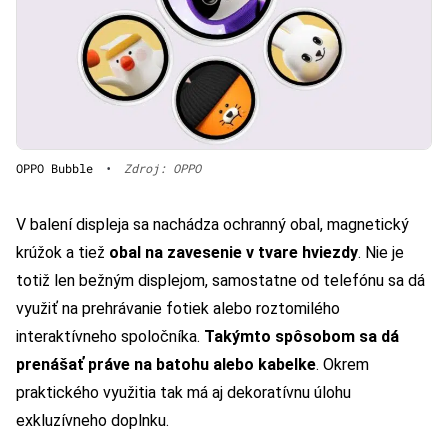
OPPO Bubble
•
Zdroj: OPPO
V balení displeja sa nachádza ochranný obal, magnetický
krúžok a tiež
obal na zavesenie v tvare hviezdy
. Nie je
totiž len bežným displejom, samostatne od telefónu sa dá
využiť na prehrávanie fotiek alebo roztomilého
interaktívneho spoločníka.
Takýmto spôsobom sa dá
prenášať práve na batohu alebo kabelke
. Okrem
praktického využitia tak má aj dekoratívnu úlohu
exkluzívneho doplnku.