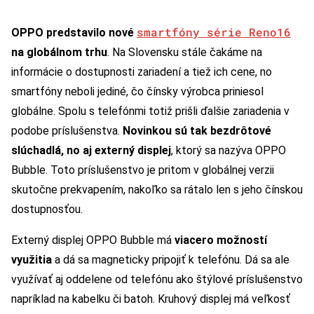
smartfóny série Reno16
OPPO predstavilo nové
na globálnom trhu
. Na Slovensku stále čakáme na
informácie o dostupnosti zariadení a tiež ich cene, no
smartfóny neboli jediné, čo čínsky výrobca priniesol
globálne. Spolu s telefónmi totiž prišli ďalšie zariadenia v
podobe príslušenstva.
Novinkou sú tak bezdrôtové
slúchadlá, no aj externý displej
, ktorý sa nazýva OPPO
Bubble. Toto príslušenstvo je pritom v globálnej verzii
skutočne prekvapením, nakoľko sa rátalo len s jeho čínskou
dostupnosťou.
Externý displej OPPO Bubble má
viacero možností
využitia
a dá sa magneticky pripojiť k telefónu. Dá sa ale
využívať aj oddelene od telefónu ako štýlové príslušenstvo
napríklad na kabelku či batoh. Kruhový displej má veľkosť