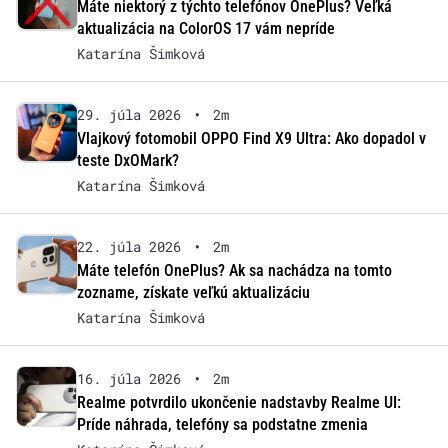
Máte niektorý z týchto telefónov OnePlus? Veľká
aktualizácia na ColorOS 17 vám nepríde
Katarína Šimková
29. júla 2026
•
2m
Vlajkový fotomobil OPPO Find X9 Ultra: Ako dopadol v
teste DxOMark?
Katarína Šimková
22. júla 2026
•
2m
Máte telefón OnePlus? Ak sa nachádza na tomto
zozname, získate veľkú aktualizáciu
Katarína Šimková
16. júla 2026
•
2m
Realme potvrdilo ukončenie nadstavby Realme UI:
Príde náhrada, telefóny sa podstatne zmenia