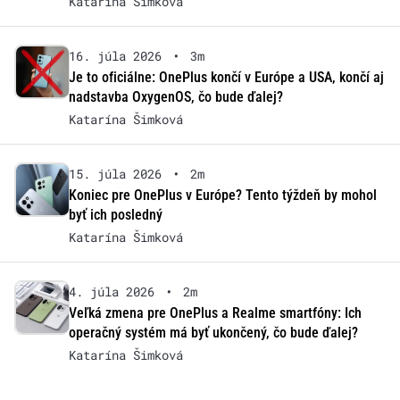
Katarína Šimková
16. júla 2026
•
3m
Je to oficiálne: OnePlus končí v Európe a USA, končí aj
nadstavba OxygenOS, čo bude ďalej?
Katarína Šimková
15. júla 2026
•
2m
Koniec pre OnePlus v Európe? Tento týždeň by mohol
byť ich posledný
Katarína Šimková
4. júla 2026
•
2m
Veľká zmena pre OnePlus a Realme smartfóny: Ich
operačný systém má byť ukončený, čo bude ďalej?
Katarína Šimková