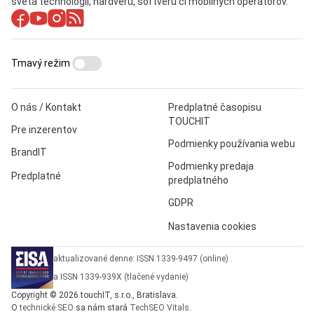
sveta technológií, hardvéru, softvéru či mobilných operátorov.
Tmavý režim
O nás / Kontakt
Predplatné časopisu
TOUCHIT
Pre inzerentov
Podmienky používania webu
BrandIT
Podmienky predaja
Predplatné
predplatného
GDPR
Nastavenia cookies
aktualizované denne: ISSN 1339-9497 (online)
a ISSN 1339-939X (tlačené vydanie)
Copyright © 2026 touchIT, s.r.o., Bratislava.
O
technické SEO
sa nám stará
TechSEO Vitals
.