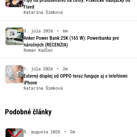
Tipy na príslušenstvo na cesty: Praktické nabíjačky od
Fixed
Katarína Šimková
3. júla 2026
•
6m
Anker Power Bank 25K (165 W): Powerbanka pre
náročných (RECENZIA)
Roman Kadlec
1. júla 2026
•
2m
Externý displej od OPPO teraz funguje aj s telefónmi
iPhone
Katarína Šimková
Podobné články
5. augusta 2026
•
2m