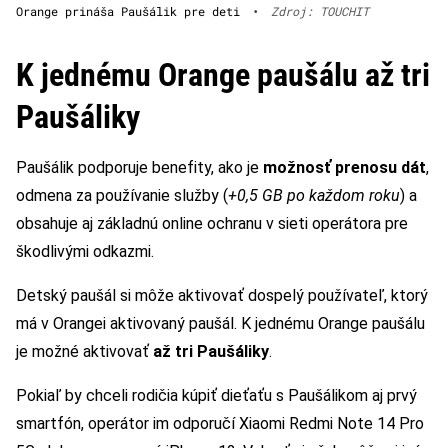
Orange prináša Paušálik pre deti
•
Zdroj: TOUCHIT
K jednému Orange paušálu až tri
Paušáliky
Paušálik podporuje benefity, ako je
možnosť prenosu dát
,
odmena za používanie služby (
+0,5 GB po každom roku
) a
obsahuje aj základnú online ochranu v sieti operátora pre
škodlivými odkazmi.
Detský paušál si môže aktivovať dospelý používateľ, ktorý
má v Orangei aktivovaný paušál. K jednému Orange paušálu
je možné aktivovať
až tri Paušáliky
.
Pokiaľ by chceli rodičia kúpiť dieťaťu s Paušálikom aj prvý
smartfón, operátor im odporučí Xiaomi Redmi Note 14 Pro