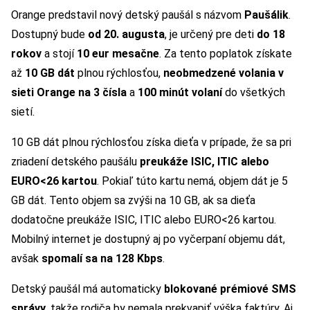
Orange predstavil nový detský paušál s názvom
Paušálik
.
Dostupný bude
od 20. augusta
, je určený pre deti
do 18
rokov
a stojí
10 eur mesačne
. Za tento poplatok získate
až
10 GB dát
plnou rýchlosťou,
neobmedzené volania v
sieti Orange na 3 čísla
a
100 minút volaní
do všetkých
sietí.
10 GB dát plnou rýchlosťou získa dieťa v prípade, že sa pri
zriadení detského paušálu
preukáže ISIC, ITIC alebo
EURO<26 kartou
. Pokiaľ túto kartu nemá, objem dát je 5
GB dát. Tento objem sa zvýši na 10 GB, ak sa dieťa
dodatočne preukáže ISIC, ITIC alebo EURO<26 kartou.
Mobilný internet je dostupný aj po vyčerpaní objemu dát,
avšak
spomalí sa na 128 Kbps
.
Detský paušál má automaticky
blokované prémiové SMS
správy
, takže rodiča by nemala prekvapiť výška faktúry. Aj