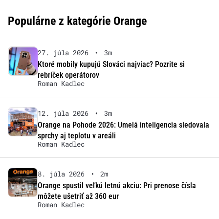
Populárne z kategórie Orange
27. júla 2026
•
3m
Ktoré mobily kupujú Slováci najviac? Pozrite si
rebríček operátorov
Roman Kadlec
12. júla 2026
•
3m
Orange na Pohode 2026: Umelá inteligencia sledovala
sprchy aj teplotu v areáli
Roman Kadlec
8. júla 2026
•
2m
Orange spustil veľkú letnú akciu: Pri prenose čísla
môžete ušetriť až 360 eur
Roman Kadlec