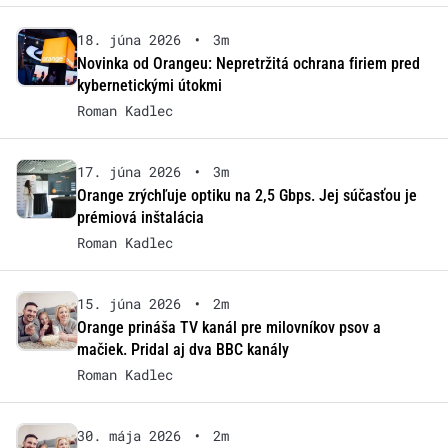
18. júna 2026
•
3m
Novinka od Orangeu: Nepretržitá ochrana firiem pred
kybernetickými útokmi
Roman Kadlec
17. júna 2026
•
3m
Orange zrýchľuje optiku na 2,5 Gbps. Jej súčasťou je
prémiová inštalácia
Roman Kadlec
15. júna 2026
•
2m
Orange prináša TV kanál pre milovníkov psov a
mačiek. Pridal aj dva BBC kanály
Roman Kadlec
30. mája 2026
•
2m