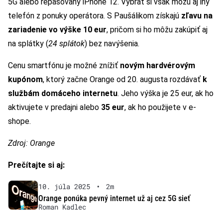
5G alebo repasovaný iPhone 12. Vybrať si však môžu aj iný
telefón z ponuky operátora. S Paušálikom získajú
zľavu na
zariadenie vo výške 10 eur
, pričom si ho môžu zakúpiť aj
na splátky (
24 splátok
) bez navýšenia.
Cenu smartfónu je možné znížiť
novým hardvérovým
kupónom
, ktorý začne Orange od 20. augusta rozdávať
k
službám domáceho internetu
. Jeho výška je 25 eur, ak ho
aktivujete v predajni alebo
35 eur
, ak ho použijete v e-
shope.
Zdroj: Orange
Prečítajte si aj:
10. júla 2025
•
2m
Orange ponúka pevný internet už aj cez 5G sieť
Roman Kadlec