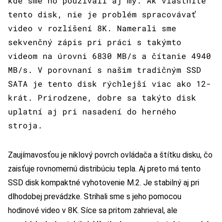
kde sme ho používali aj my. Ak vlastníte
tento disk, nie je problém spracovávať
video v rozlíšení 8K. Namerali sme
sekvenčný zápis pri práci s takýmto
videom na úrovni 6830 MB/s a čítanie 4940
MB/s. V porovnaní s našim tradičným SSD
SATA je tento disk rýchlejší viac ako 12-
krát. Prirodzene, dobre sa takýto disk
uplatní aj pri nasadení do herného
stroja.
Zaujímavosťou je niklový povrch ovládača a štítku disku, čo
zaisťuje rovnomernú distribúciu tepla. Aj preto má tento
SSD disk kompaktné vyhotovenie M.2. Je stabilný aj pri
dlhodobej prevádzke. Strihali sme s jeho pomocou
hodinové video v 8K. Síce sa pritom zahrieval, ale