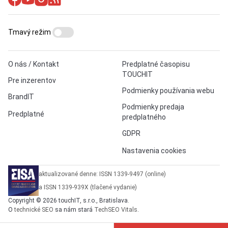
Tmavý režim
O nás / Kontakt
Predplatné časopisu
TOUCHIT
Pre inzerentov
Podmienky používania webu
BrandIT
Podmienky predaja
Predplatné
predplatného
GDPR
Nastavenia cookies
aktualizované denne: ISSN 1339-9497 (online)
a ISSN 1339-939X (tlačené vydanie)
Copyright © 2026 touchIT, s.r.o., Bratislava.
O
technické SEO
sa nám stará
TechSEO Vitals
.