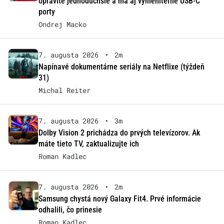
opravíte jednoduchšie a má aj vymeniteľné USB-C
porty
Ondrej Macko
7. augusta 2026
•
2m
Napínavé dokumentárne seriály na Netflixe (týždeň
31)
Michal Reiter
7. augusta 2026
•
3m
Dolby Vision 2 prichádza do prvých televízorov. Ak
máte tieto TV, zaktualizujte ich
Roman Kadlec
7. augusta 2026
•
2m
Samsung chystá nový Galaxy Fit4. Prvé informácie
odhalili, čo prinesie
Roman Kadlec