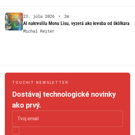
23. júla 2026
•
2m
AI nakreslila Monu Lisu, vyzerá ako kresba od škôlkara
Michal Reiter
TOUCHIT NEWSLETTER
Dostávaj technologické novinky
ako prvý.