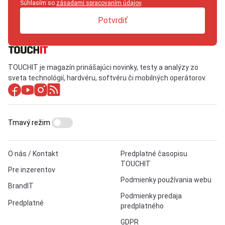
Súhlasím so
zásadami spracovaním údajov
.
Potvrdiť
TOUCHIT je magazín prinášajúci novinky, testy a analýzy zo
sveta technológií, hardvéru, softvéru či mobilných operátorov.
Tmavý režim
O nás / Kontakt
Predplatné časopisu
TOUCHIT
Pre inzerentov
Podmienky používania webu
BrandIT
Podmienky predaja
Predplatné
predplatného
GDPR