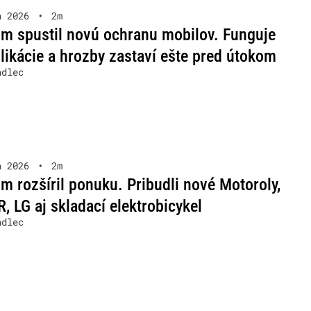
a 2026
•
2m
m spustil novú ochranu mobilov. Funguje
likácie a hrozby zastaví ešte pred útokom
adlec
a 2026
•
2m
m rozšíril ponuku. Pribudli nové Motoroly,
 LG aj skladací elektrobicykel
adlec