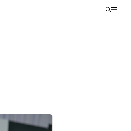
Nájsť
olovať vek používateľov