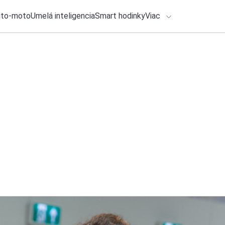
uto-moto
Umelá inteligencia
Smart hodinky
Viac
HLO BY VÁS ZAUJÍMAŤ
lačové správy
ADÁVANIA
4. augusta 2026
•
2m
Spotify bude kontr
Zadajte frázu pre vyhľadanie
Michal Reiter