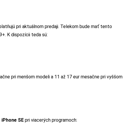
platňujú pri aktuálnom predaji. Telekom bude mať tento
9+. K dispozícii teda sú:
ačne pri menšom modeli a 11 až 17 eur mesačne pri vyššom
e
iPhone SE
pri viacerých programoch: