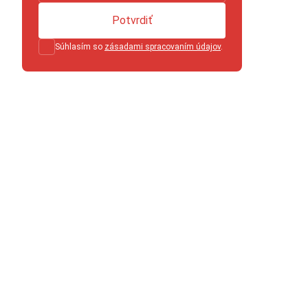
Potvrdiť
Súhlasím so
zásadami spracovaním údajov
.