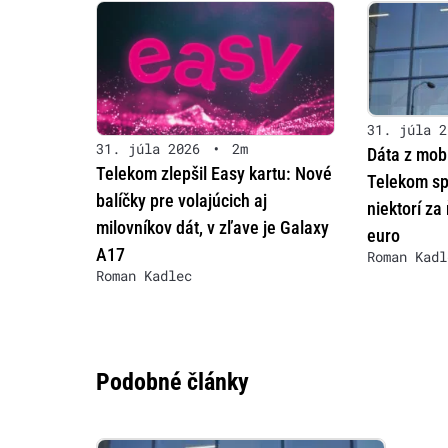
31. júla 2
31. júla 2026
•
2m
Dáta z mobi
Telekom zlepšil Easy kartu: Nové
Telekom sp
balíčky pre volajúcich aj
niektorí za
milovníkov dát, v zľave je Galaxy
euro
A17
Roman Kadl
Roman Kadlec
Podobné články