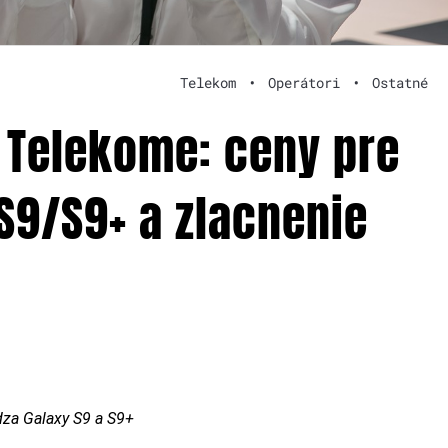
Telekom
•
Operátori
•
Ostatné
v Telekome: ceny pre
9/S9+ a zlacnenie
dza Galaxy S9 a S9+