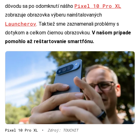
Pixel 10 Pro XL
dôvodu sa po odomknutí nášho
zobrazuje obrazovka výberu nainštalovaných
Launcherov
. Taktiež sme zaznamenali problémy s
dotykom a celkom čiernou obrazovkou.
V našom prípade
pomohlo až reštartovanie smartfónu.
Pixel 10 Pro XL
•
Zdroj: TOUCHIT