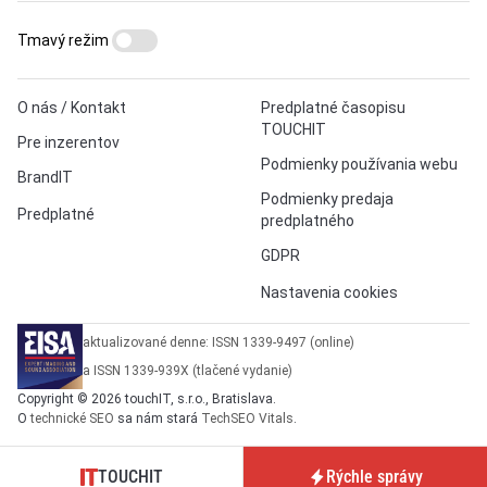
Tmavý režim
O nás / Kontakt
Predplatné časopisu
TOUCHIT
Pre inzerentov
Podmienky používania webu
BrandIT
Podmienky predaja
Predplatné
predplatného
GDPR
Nastavenia cookies
aktualizované denne: ISSN 1339-9497 (online)
a ISSN 1339-939X (tlačené vydanie)
Copyright © 2026 touchIT, s.r.o., Bratislava.
O
technické SEO
sa nám stará
TechSEO Vitals
.
TOUCHIT
Rýchle správy