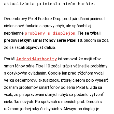
aktualizácia priniesla niečo horšie.
Decembrový Pixel Feature Drop pred pár dňami priniesol
nielen nové funkcie a opravy chýb, ale spôsobil aj
problémy s displejom
nepríjemné
.
Tie sa týkali
predovšetkým smartfónov série Pixel 10
, pričom sa zdá,
že sa začali objavovať ďalšie.
AndroidAuthority
Portál
informoval, že majiteľov
smartfónov série Pixel 10 začali trápiť vážnejšie problémy
s dotykovým ovládaním. Google len pred týždňom vydal
veľkú decembrovú aktualizáciu, ktorej cieľom bolo vyriešiť
zoznam problémov smartfónov od série Pixel 6. Zdá sa
však, že pri opravovaní starých chýb sa podarilo vytvoriť
niekoľko nových. Po správach o menších problémoch s
režimom jednej ruky či chybách v Always-on displeji je