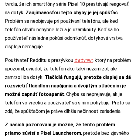
tvrdia, že ich smartfóny série Pixel 10 prestávajú reagovať
na dotyk.
Zaujímavosťou tejto chyby je jej spúšťač
.
Problém sa neobjavuje pri používaní telefónu, ale keď
telefón chvíľu nehybne leží a je uzamknutý. Keď sa ho
používateľ následne pokúsi odomknúť, dotyková vrstva
displeja nereaguje.
tstrmr
Používateľ Redditu s prezývkou
, ktorý na problém
upozornil, uviedol, že telefón ako taký nezamrzol, ale
zamrzol iba dotyk.
Tlačidlá fungujú, pretože displej sa dá
rozsvietiť tlačidlom napájania a dvojitým stlačením je
možné zapnúť fotoaparát
. Chyba sa neprejavuje, ak je
telefón vo vrecku a používateľ sa s ním pohybuje. Preto sa
zdá, že spúšťačom je práve dlhšia nečinnosť zariadenia.
Z našich pozorovaní je možné, že tento problém
priamo súvisí s Pixel Launcherom
, pretože bez zjavného