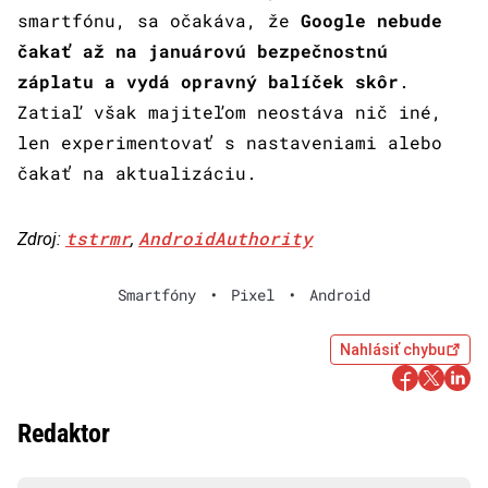
smartfónu, sa očakáva, že
Google nebude
čakať až na januárovú bezpečnostnú
záplatu a vydá opravný balíček skôr
.
Zatiaľ však majiteľom neostáva nič iné,
len experimentovať s nastaveniami alebo
čakať na aktualizáciu.
tstrmr
AndroidAuthority
Zdroj:
,
Smartfóny
•
Pixel
•
Android
Nahlásiť chybu
Redaktor