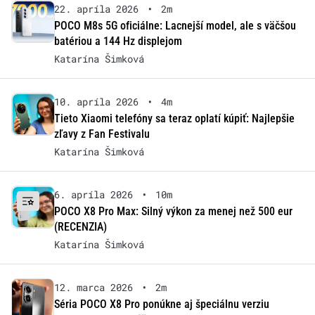
22. apríla 2026
•
2m
POCO M8s 5G oficiálne: Lacnejší model, ale s väčšou
batériou a 144 Hz displejom
Katarína Šimková
10. apríla 2026
•
4m
Tieto Xiaomi telefóny sa teraz oplatí kúpiť: Najlepšie
zľavy z Fan Festivalu
Katarína Šimková
6. apríla 2026
•
10m
POCO X8 Pro Max: Silný výkon za menej než 500 eur
(RECENZIA)
Katarína Šimková
12. marca 2026
•
2m
Séria POCO X8 Pro ponúkne aj špeciálnu verziu