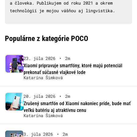
a človeka. Publikujem od roku 2021 a okrem
technológií je mojou vášňou aj lingvistika.
Populárne z kategórie POCO
23. júla 2026
•
2m
Xiaomi pripravuje smartfóny, ktoré majú potenciál
prekonať súčasné vlajkové lode
Katarína Šimková
20. júla 2026
•
2m
Zrušený smartfón od Xiaomi nakoniec príde, bude mať
veľkú batériu aj atraktívnu cenu
Katarína Šimková
3. júla 2026
•
2m