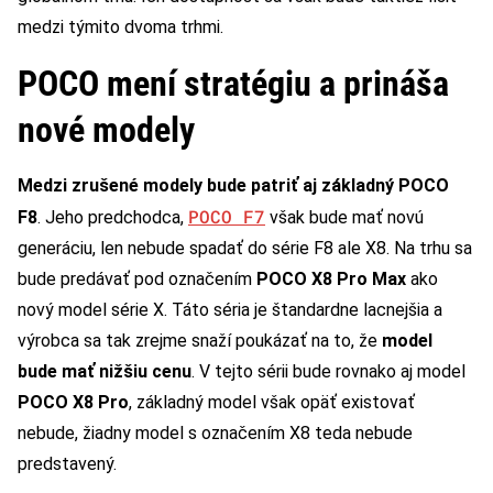
medzi týmito dvoma trhmi.
POCO mení stratégiu a prináša
nové modely
Medzi zrušené modely bude patriť aj základný POCO
POCO F7
F8
. Jeho predchodca,
však bude mať novú
generáciu, len nebude spadať do série F8 ale X8. Na trhu sa
bude predávať pod označením
POCO X8 Pro Max
ako
nový model série X. Táto séria je štandardne lacnejšia a
výrobca sa tak zrejme snaží poukázať na to, že
model
bude mať nižšiu cenu
. V tejto sérii bude rovnako aj model
POCO X8 Pro
, základný model však opäť existovať
nebude, žiadny model s označením X8 teda nebude
predstavený.