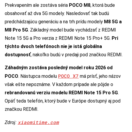
Prekvapením ale zostáva séria
POCO M8
, ktorá bude
obsahovať až dva 5G modely. Nasledovať tak budú
predchádzajúcu generáciu a na trh prídu modely
M8 5G a
M8 Pro 5G
. Základný model bude vychádzať z REDMI
Note 15 5G a Pro verzia z REDMI Note 15 Pro+ 5G.
Pri
týchto dvoch telefónoch nie je istá globálna
dostupnosť
, nakoľko budú v predaji pod značkou REDMI.
Záhadným zostáva posledný model roku 2026 od
POCO X7
POCO
. Nástupca modelu
má prísť, jeho názov
však ešte nepoznáme. V každom prípade ale pôjde o
rebrandovanú verziu modelu REDMI Note 15 Pro 5G
.
Opäť teda telefón, ktorý bude v Európe dostupný aj pod
značkou REDMI.
xiaomitime.com
Zdroj: