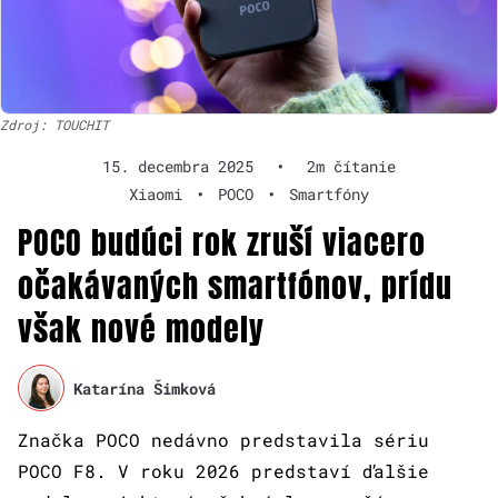
Zdroj: TOUCHIT
15. decembra 2025
•
2m čítanie
Xiaomi
•
POCO
•
Smartfóny
POCO budúci rok zruší viacero
očakávaných smartfónov, prídu
však nové modely
Katarína Šimková
Značka POCO nedávno predstavila sériu
POCO F8. V roku 2026 predstaví ďalšie