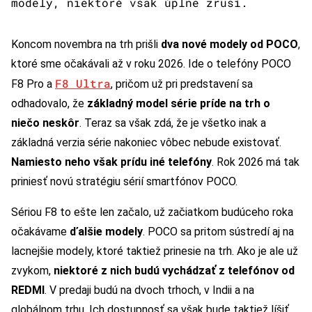
modely, niektoré však úplne zruší.
Koncom novembra na trh prišli
dva nové modely od POCO
,
ktoré sme očakávali až v roku 2026. Ide o telefóny POCO
F8 Ultra
F8 Pro a
, pričom už pri predstavení sa
odhadovalo, že
základný model série príde na trh o
niečo neskôr
. Teraz sa však zdá, že je všetko inak a
základná verzia série nakoniec vôbec nebude existovať.
Namiesto neho však prídu iné telefóny
. Rok 2026 má tak
priniesť novú stratégiu sérií smartfónov POCO.
Sériou F8 to ešte len začalo, už začiatkom budúceho roka
očakávame
ďalšie modely
. POCO sa pritom sústredí aj na
lacnejšie modely, ktoré taktiež prinesie na trh. Ako je ale už
zvykom,
niektoré z nich budú vychádzať z telefónov od
REDMI
. V predaji budú na dvoch trhoch, v Indii a na
globálnom trhu. Ich dostupnosť sa však bude taktiež líšiť