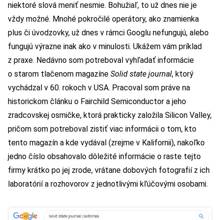
niektoré slová meniť nesmie. Bohužiaľ, to už dnes nie je
vždy možné. Mnohé pokročilé operátory, ako znamienka
plus či úvodzovky, už dnes v rámci Googlu nefungujú, alebo
fungujú výrazne inak ako v minulosti. Ukážem vám príklad
z praxe. Nedávno som potreboval vyhľadať informácie
o starom tlačenom magazíne
Solid state journal
, ktorý
vychádzal v 60. rokoch v USA. Pracoval som práve na
historickom článku o Fairchild Semiconductor a jeho
zradcovskej osmičke, ktorá prakticky založila Silicon Valley,
pričom som potreboval zistiť viac informácii o tom, kto
tento magazín a kde vydával (zrejme v Kalifornii), nakoľko
jedno číslo obsahovalo dôležité informácie o raste tejto
firmy krátko po jej zrode, vrátane dobových fotografií z ich
laboratórií a rozhovorov z jednotlivými kľúčovými osobami.