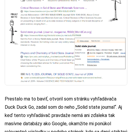
Prestalo ma to baviť, otvoril som stránku vyhľadávača
Duck Duck Go
, zadal som do neho „Solid state journal“. Aj
keď tento vyhľadávač pravdaže nemá ani zďaleka tak
masívne databázy ako Google, okamžite mi ponúkol
relevantné výsledky v podobe stránok, kde sa daný striktný