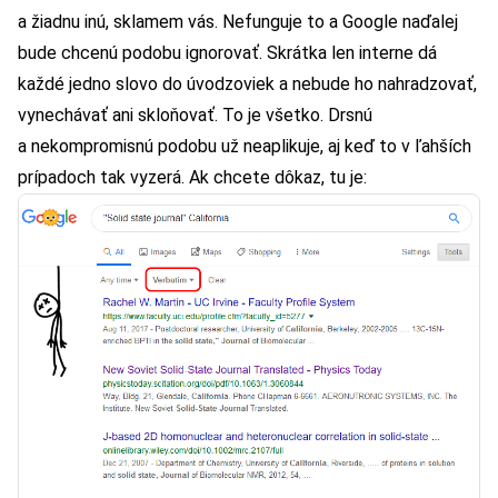
a žiadnu inú, sklamem vás. Nefunguje to a Google naďalej
bude chcenú podobu ignorovať. Skrátka len interne dá
každé jedno slovo do úvodzoviek a nebude ho nahradzovať,
vynechávať ani skloňovať. To je všetko. Drsnú
a nekompromisnú podobu už neaplikuje, aj keď to v ľahších
prípadoch tak vyzerá. Ak chcete dôkaz, tu je: