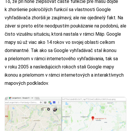
To, že pri hone zlepšovať časté funkcie pre masu dôjde
k zhoršenie pokročilých funkcií sa vlastnosti Google
vyhľadávača zhoršili je zaujímavý, ale nie ojedinelý fakt. Na
záver si preto ešte neodpustím poukázanie na podobnú, ale
čisto vizuálnu situáciu, ktorá nastala v rámci Máp. Google
mapy sú už viac ako 14 rokov vo svojej oblasti celkom
dominantné. Tak ako sa Google vyhľadávač stal ikonou
a prielomom v rámci internetového vyhľadávania, tak sa
v roku 2005 a nasledujúcich rokoch stali Google mapy
ikonou a prielomom v rámci internetových a interaktívnych
mapových podkladov.