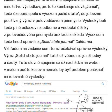
množstvo výsledkov, pretože kombinuje slová „žurnál“,
teda časopis, spolu s výrazom „solid state“, čo je bežne
používaný výraz v polovodičovom priemysle. Výsledky boli
teda plné odkazov na odborné a vedecké články
z polovodičového priemyslu bez ladu a skladu. Výraz som
teda hneď opravil na
„Solid state journal“ California
.
Vzhľadom na zadanie som teraz očakával správne výsledky.
Výraz „Solid state journal“ totiž už vôbec nie je náhodný
a častý. Toto slovné spojenie sa už nachádza na webe
v malom počte kusov a nemalo by byť problém ponúknuť
mi relevantné výsledky.