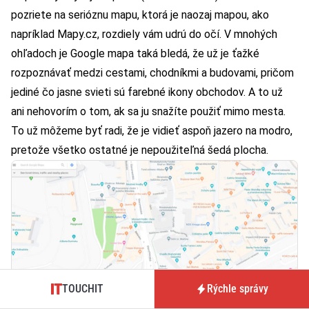
pozriete na serióznu mapu, ktorá je naozaj mapou, ako
napríklad
Mapy.cz
, rozdiely vám udrú do očí. V mnohých
ohľadoch je Google mapa taká bledá, že už je ťažké
rozpoznávať medzi cestami, chodníkmi a budovami, pričom
jediné čo jasne svieti sú farebné ikony obchodov. A to už
ani nehovorím o tom, ak sa ju snažíte použiť mimo mesta.
To už môžeme byť radi, že je vidieť aspoň jazero na modro,
pretože všetko ostatné je nepoužiteľná šedá plocha.
TOUCHIT
Rýchle správy