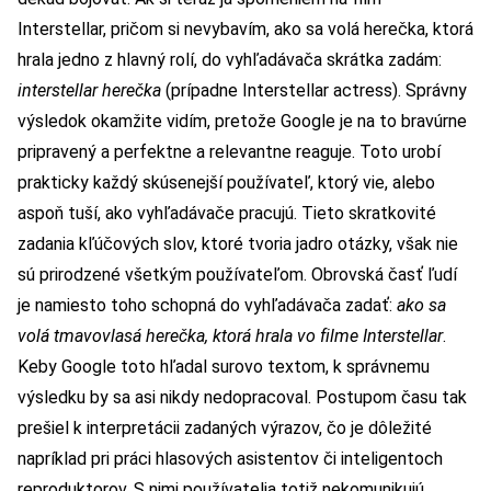
Interstellar, pričom si nevybavím, ako sa volá herečka, ktorá
hrala jedno z hlavný rolí, do vyhľadávača skrátka zadám:
interstellar herečka
(prípadne Interstellar actress). Správny
výsledok okamžite vidím, pretože Google je na to bravúrne
pripravený a perfektne a relevantne reaguje. Toto urobí
prakticky každý skúsenejší používateľ, ktorý vie, alebo
aspoň tuší, ako vyhľadávače pracujú. Tieto skratkovité
zadania kľúčových slov, ktoré tvoria jadro otázky, však nie
sú prirodzené všetkým používateľom. Obrovská časť ľudí
je namiesto toho schopná do vyhľadávača zadať:
ako sa
volá tmavovlasá herečka, ktorá hrala vo filme Interstellar
.
Keby Google toto hľadal surovo textom, k správnemu
výsledku by sa asi nikdy nedopracoval. Postupom času tak
prešiel k interpretácii zadaných výrazov, čo je dôležité
napríklad pri práci hlasových asistentov či inteligentoch
reproduktorov. S nimi používatelia totiž nekomunikujú