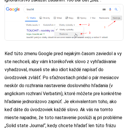
Keď túto zmenu Google pred nejakým časom zaviedol a vy
ste nechceli, aby vám ktorékoľvek slovo z vyhľadávanie
vyhadzoval, museli ste ako idiot každé napísať do
úvodzoviek zvlášť. Po sťažnostiach pridal o pár mesiacov
neskôr do rozhrania nastavenie doslovného hľadania (v
anglickom rozhraní Verbatim), ktoré môžete pre konkrétne
hľadanie jednorázovo zapnúť. Je ekvivalentom toho, ako
keď dáte do úvodzoviek každé slovo. Ak vás na tomto
mieste napadne, že toto nastavenie poslúži aj pri probléme
„Solid state Journal“, kedy chcete hľadať len túto frázu