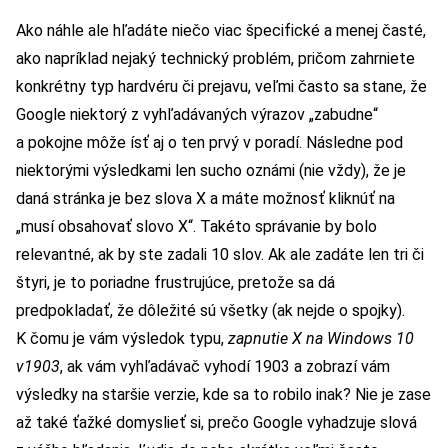
Ako náhle ale hľadáte niečo viac špecifické a menej časté,
ako napríklad nejaký technický problém, pričom zahrniete
konkrétny typ hardvéru či prejavu, veľmi často sa stane, že
Google niektorý z vyhľadávaných výrazov „zabudne“
a pokojne môže ísť aj o ten prvý v poradí. Následne pod
niektorými výsledkami len sucho oznámi (nie vždy), že je
daná stránka je bez slova X a máte možnosť kliknúť na
„musí obsahovať slovo X“. Takéto správanie by bolo
relevantné, ak by ste zadali 10 slov. Ak ale zadáte len tri či
štyri, je to poriadne frustrujúce, pretože sa dá
predpokladať, že dôležité sú všetky (ak nejde o spojky).
K čomu je vám výsledok typu,
zapnutie X na Windows 10
v1903
, ak vám vyhľadávač vyhodí 1903 a zobrazí vám
výsledky na staršie verzie, kde sa to robilo inak? Nie je zase
až také ťažké domyslieť si, prečo Google vyhadzuje slová