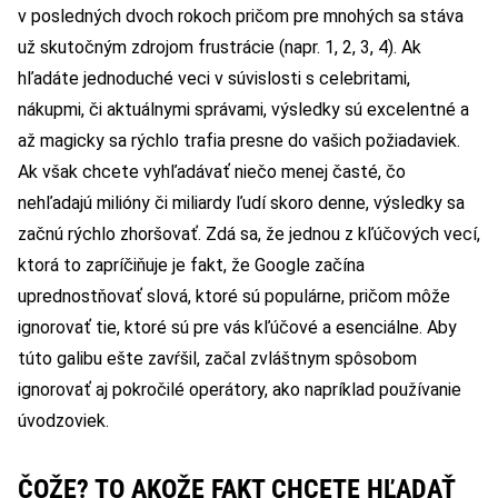
v posledných dvoch rokoch pričom pre mnohých sa stáva
už skutočným zdrojom frustrácie (napr.
1
,
2
,
3
,
4
). Ak
hľadáte jednoduché veci v súvislosti s celebritami,
nákupmi, či aktuálnymi správami, výsledky sú excelentné a
až magicky sa rýchlo trafia presne do vašich požiadaviek.
Ak však chcete vyhľadávať niečo menej časté, čo
nehľadajú milióny či miliardy ľudí skoro denne, výsledky sa
začnú rýchlo zhoršovať. Zdá sa, že jednou z kľúčových vecí,
ktorá to zapríčiňuje je fakt, že Google začína
uprednostňovať slová, ktoré sú populárne, pričom môže
ignorovať tie, ktoré sú pre vás kľúčové a esenciálne. Aby
túto galibu ešte zavŕšil, začal zvláštnym spôsobom
ignorovať aj pokročilé operátory, ako napríklad používanie
úvodzoviek.
ČOŽE? TO AKOŽE FAKT CHCETE HĽADAŤ