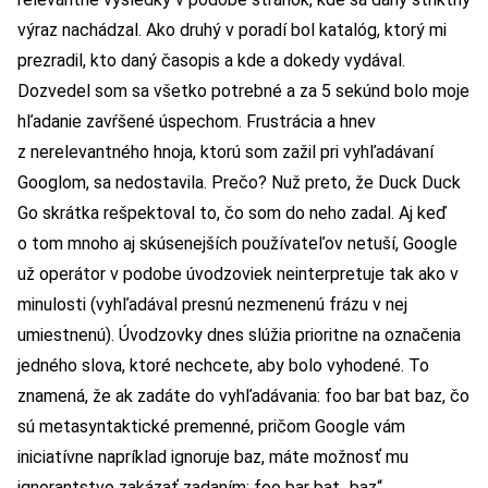
výraz nachádzal. Ako druhý v poradí bol katalóg, ktorý mi
prezradil, kto daný časopis a kde a dokedy vydával.
Dozvedel som sa všetko potrebné a za 5 sekúnd bolo moje
hľadanie zavŕšené úspechom. Frustrácia a hnev
z nerelevantného hnoja, ktorú som zažil pri vyhľadávaní
Googlom, sa nedostavila. Prečo? Nuž preto, že Duck Duck
Go skrátka rešpektoval to, čo som do neho zadal. Aj keď
o tom mnoho aj skúsenejších používateľov netuší, Google
už operátor v podobe úvodzoviek neinterpretuje tak ako v
minulosti (vyhľadával presnú nezmenenú frázu v nej
umiestnenú). Úvodzovky dnes slúžia prioritne na označenia
jedného slova, ktoré nechcete, aby bolo vyhodené. To
znamená, že ak zadáte do vyhľadávania: foo bar bat baz, čo
sú metasyntaktické premenné, pričom Google vám
iniciatívne napríklad ignoruje baz, máte možnosť mu
ignorantstvo zakázať zadaním: foo bar bat „baz“.