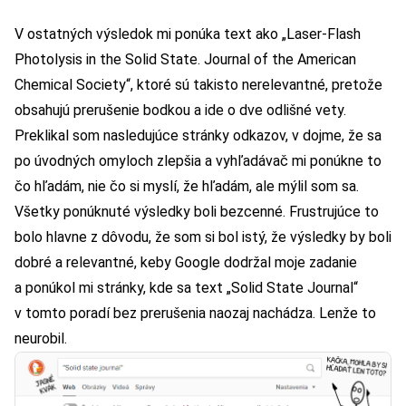
V ostatných výsledok mi ponúka text ako „Laser-Flash
Photolysis in the Solid State. Journal of the American
Chemical Society“, ktoré sú takisto nerelevantné, pretože
obsahujú prerušenie bodkou a ide o dve odlišné vety.
Preklikal som nasledujúce stránky odkazov, v dojme, že sa
po úvodných omyloch zlepšia a vyhľadávač mi ponúkne to
čo hľadám, nie čo si myslí, že hľadám, ale mýlil som sa.
Všetky ponúknuté výsledky boli bezcenné. Frustrujúce to
bolo hlavne z dôvodu, že som si bol istý, že výsledky by boli
dobré a relevantné, keby Google dodržal moje zadanie
a ponúkol mi stránky, kde sa text „Solid State Journal“
v tomto poradí bez prerušenia naozaj nachádza. Lenže to
neurobil.