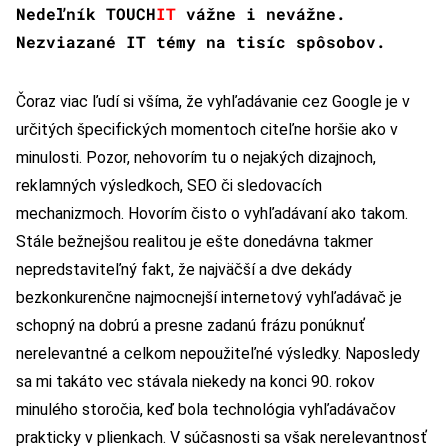
Nedeľník
TOUCH
IT
vážne i nevážne.
Nezviazané IT témy na tisíc spôsobov.
Čoraz viac ľudí si všíma, že vyhľadávanie cez Google je v
určitých špecifických momentoch citeľne horšie ako v
minulosti. Pozor, nehovorím tu o nejakých dizajnoch,
reklamných výsledkoch, SEO či sledovacích
mechanizmoch. Hovorím čisto o vyhľadávaní ako takom.
Stále bežnejšou realitou je ešte donedávna takmer
nepredstaviteľný fakt, že najväčší a dve dekády
bezkonkurenčne najmocnejší internetový vyhľadávač je
schopný na dobrú a presne zadanú frázu ponúknuť
nerelevantné a celkom nepoužiteľné výsledky. Naposledy
sa mi takáto vec stávala niekedy na konci 90. rokov
minulého storočia, keď bola technológia vyhľadávačov
prakticky v plienkach. V súčasnosti sa však nerelevantnosť