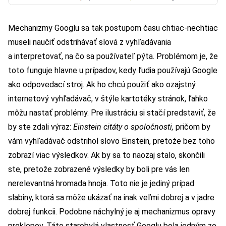
Mechanizmy Googlu sa tak postupom času chtiac-nechtiac
museli naučiť odstrihávať slová z vyhľadávania
a interpretovať, na čo sa používateľ pýta. Problémom je, že
toto funguje hlavne u prípadov, kedy ľudia používajú Google
ako odpovedací stroj. Ak ho chcú použiť ako ozajstný
internetový vyhľadávač, v štýle kartotéky stránok, ľahko
môžu nastať problémy. Pre ilustráciu si stačí predstaviť, že
by ste zdali výraz:
Einstein citáty o spoločnosti,
pričom by
vám vyhľadávač odstrihol slovo Einstein, pretože bez toho
zobrazí viac výsledkov. Ak by sa to naozaj stalo, skončili
ste, pretože zobrazené výsledky by boli pre vás len
nerelevantná hromada hnoja. Toto nie je jediný prípad
slabiny, ktorá sa môže ukázať na inak veľmi dobrej a v jadre
dobrej funkcii. Podobne náchylný je aj mechanizmus opravy
preklepov. Táto starobylá vlastnosť Googlu bola jedným zo