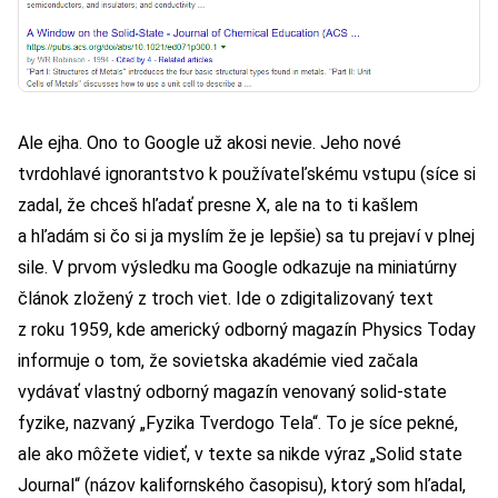
Ale ejha. Ono to Google už akosi nevie. Jeho nové
tvrdohlavé ignorantstvo k používateľskému vstupu (síce si
zadal, že chceš hľadať presne X, ale na to ti kašlem
a hľadám si čo si ja myslím že je lepšie) sa tu prejaví v plnej
sile. V prvom výsledku ma Google odkazuje na miniatúrny
článok zložený z troch viet. Ide o zdigitalizovaný text
z roku 1959, kde americký odborný magazín Physics Today
informuje o tom, že sovietska akadémie vied začala
vydávať vlastný odborný magazín venovaný solid-state
fyzike, nazvaný „Fyzika Tverdogo Tela“. To je síce pekné,
ale ako môžete vidieť, v texte sa nikde výraz „Solid state
Journal“ (názov kalifornského časopisu), ktorý som hľadal,