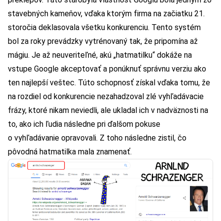
stavebných kameňov, vďaka ktorým firma na začiatku 21.
storočia deklasovala všetku konkurenciu. Tento systém
bol za roky prevádzky vytrénovaný tak, že pripomína až
mágiu. Je až neuveriteľné, akú „hatmatilku“ dokáže na
vstupe Google akceptovať a ponúknuť správnu verziu ako
ten najlepší veštec. Túto schopnosť získal vďaka tomu, že
na rozdiel od konkurencie nezahadzoval zlé vyhľadávacie
frázy, ktoré nikam neviedli, ale ukladal ich v nadväznosti na
to, ako ich ľudia následne pri ďalšom pokuse
o vyhľadávanie opravovali. Z toho následne zistil, čo
pôvodná hatmatilka mala znamenať.