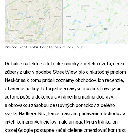
Prerod kontrastu Google máp v roku 2017
Detailné satelitné a letecké snímky z celého sveta, neskôr
zábery z ulíc v podobe StreetView, šlo o skutočný prielom.
Neskôr sa k tomu pridali zoznamy obchodov, ich recenzie,
otváracie hodiny, fotografie a navyše možnosť navigácie
autom, pešo a dokonca a v rámci hromadnej dopravy,
s obrovskou zásobou cestovných poriadkov z celého
sveta. Nádhera. Nuž, lenže masívne pridávanie obchodov a
iných komerčných cieľov malo aj negatívnu stránku, pri
ktorej Google postupne začal cielene zmenšovať kontrast