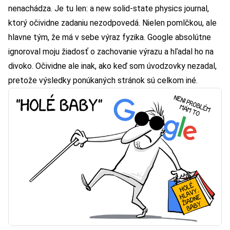
nenachádza. Je tu len: a new solid‐state physics journal,
ktorý očividne zadaniu nezodpovedá. Nielen pomlčkou, ale
hlavne tým, že má v sebe výraz fyzika. Google absolútne
ignoroval moju žiadosť o zachovanie výrazu a hľadal ho na
divoko. Očividne ale inak, ako keď som úvodzovky nezadal,
pretože výsledky ponúkaných stránok sú celkom iné.