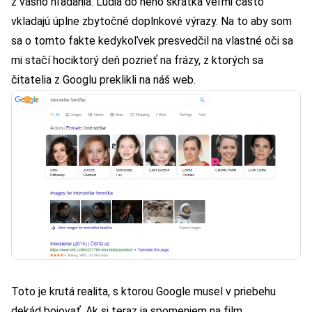
z vášho hľadania. Ľudia do neho skrátka veľmi často
vkladajú úplne zbytočné doplnkové výrazy. Na to aby som
sa o tomto fakte kedykoľvek presvedčil na vlastné oči sa
mi stačí hociktorý deň pozrieť na frázy, z ktorých sa
čitatelia z Googlu preklikli na náš web.
Toto je krutá realita, s ktorou Google musel v priebehu
dekád bojovať. Ak si teraz ja spomeniem na film